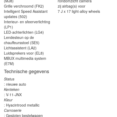
(MJ8)
rondomzicht camera
Grille verchroomd (FK2)
zij airbag(s) voor
Intelligent Speed Assistant
7 J x 17 light-alloy wheels
updates (502)
Interieur- en sfeerverlichting
(LP1)
LED-achterlichten (LG4)
Lendesteun op de
chauffeursstoel (SE5)
Lichtassistent (LA2)
Luidsprekers voor (EL8)
MBUX multimedia system
(E7M)
Technische gegevens
Status
: nieuwe auto
Kenteken
: V-11-JNX
Kleur
: Hyacintrood metallic
Carroserie
: Gesloten bestelwagen