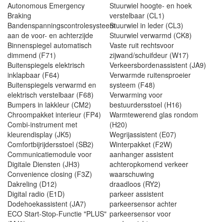
Autonomous Emergency
Stuurwiel hoogte- en hoek
Braking
verstelbaar (CL1)
Bandenspanningscontrolesysteem
Stuurwiel in leder (CL3)
aan de voor- en achterzijde
Stuurwiel verwarmd (CK8)
Binnenspiegel automatisch
Vaste ruit rechtsvoor
dimmend (F71)
zijwand/schuifdeur (W17)
Buitenspiegels elektrisch
Verkeersbordenassistent (JA9)
inklapbaar (F64)
Verwarmde ruitensproeier
Buitenspiegels verwarmd en
systeem (F48)
elektrisch verstelbaar (F68)
Verwarming voor
Bumpers in lakkleur (CM2)
bestuurdersstoel (H16)
Chroompakket interieur (FP4)
Warmtewerend glas rondom
Combi-instrument met
(H20)
kleurendisplay (JK5)
Wegrijassistent (E07)
Comfortbijrijdersstoel (SB2)
Winterpakket (F2W)
Communicatiemodule voor
aanhanger assistent
Digitale Diensten (JH3)
achteropkomend verkeer
Convenience closing (F3Z)
waarschuwing
Dakreling (D12)
draadloos (RY2)
Digital radio (E1D)
parkeer assistent
Dodehoekassistent (JA7)
parkeersensor achter
ECO Start-Stop-Functie "PLUS"
parkeersensor voor