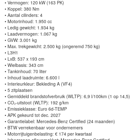
• Vermogen: 120 kW (163 PK)
• Koppel: 380 Nm
• Aantal cilinders: 4
• Motorinhoud: 1.950 cc
• Ledig gewicht: 1.934 kg
• Laadvermogen: 1.067 kg
• GVW: 3.001 kg
• Max. trekgewicht: 2.500 kg (ongeremd 750 kg)
• L3H1
• LxB: 537 x 193 cm
• Wielbasis: 343 cm
• Tankinhoud: 70 liter
• Inhoud laadruimte: 6.600 l
• Interieurkleur: Bekleding A (VF4)
• 5 zitplaatsen
• Gemiddeld brandstofverbruik (WLTP): 6,9 l/100km (1 op 14,5)
• CO₂-uitstoot (WLTP): 192 g/km
• Emissieklasse: Euro 6d-TEMP
• APK gekeurd tot dec. 2027
• Garantielabel: Mercedes-Benz Certified (24 maanden)
• BTW verrekenbaar voor ondernemers
• Motorrijtuigenbelasting: € 174 per kwartaal