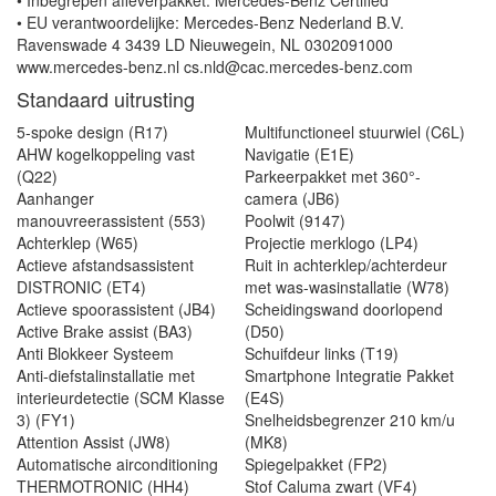
• Inbegrepen afleverpakket: Mercedes-Benz Certified
• EU verantwoordelijke: Mercedes-Benz Nederland B.V.
Ravenswade 4 3439 LD Nieuwegein, NL 0302091000
www.mercedes-benz.nl cs.nld@cac.mercedes-benz.com
Standaard uitrusting
5-spoke design (R17)
Multifunctioneel stuurwiel (C6L)
AHW kogelkoppeling vast
Navigatie (E1E)
(Q22)
Parkeerpakket met 360°-
Aanhanger
camera (JB6)
manouvreerassistent (553)
Poolwit (9147)
Achterklep (W65)
Projectie merklogo (LP4)
Actieve afstandsassistent
Ruit in achterklep/achterdeur
DISTRONIC (ET4)
met was-wasinstallatie (W78)
Actieve spoorassistent (JB4)
Scheidingswand doorlopend
Active Brake assist (BA3)
(D50)
Anti Blokkeer Systeem
Schuifdeur links (T19)
Anti-diefstalinstallatie met
Smartphone Integratie Pakket
interieurdetectie (SCM Klasse
(E4S)
3) (FY1)
Snelheidsbegrenzer 210 km/u
Attention Assist (JW8)
(MK8)
Automatische airconditioning
Spiegelpakket (FP2)
THERMOTRONIC (HH4)
Stof Caluma zwart (VF4)