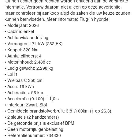
kunnen echter geen rechten worden ontleend aan de verstrekte
informatie. Vertrouw daarom niet alleen op deze advertentie,
maar controleer bij aankoop altijd de zaken die uw keuze zouden
kunnen beïnvloeden. Meer informatie: Plug-in hybride
• Modeljaar: 2026
• Cabine: enkel
• Achterwielaandrijving
• Vermogen: 171 kW (232 PK)
• Koppel: 320 Nm
• Aantal cilinders: 4
• Motorinhoud: 2.488 cc
• Ledig gewicht: 2.298 kg
• L2H1
• Wielbasis: 350 cm
• Accu: 16 kWh
• Actieradius: 56 km
• Acceleratie (0-100): 11,0 s
• Interieur: Zwart, Stof
• Gemiddeld brandstofverbruik: 3,8 l/100km (1 op 26,3)
• 2 sleutels (2 handzenders)
• De getoonde prijs is exclusief BPM
• Geen motorrijtuigenbelasting
• Referentienummer: 734330