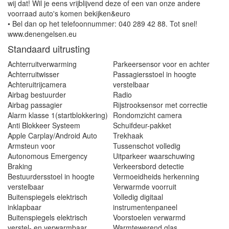
wij dat! Wil je eens vrijblijvend deze of een van onze andere
voorraad auto's komen bekijken&euro
• Bel dan op het telefoonnummer: 040 289 42 88. Tot snel!
www.denengelsen.eu
Standaard uitrusting
Achterruitverwarming
Parkeersensor voor en achter
Achterruitwisser
Passagiersstoel in hoogte
Achteruitrijcamera
verstelbaar
Airbag bestuurder
Radio
Airbag passagier
Rijstrooksensor met correctie
Alarm klasse 1(startblokkering)
Rondomzicht camera
Anti Blokkeer Systeem
Schuifdeur-pakket
Apple Carplay/Android Auto
Trekhaak
Armsteun voor
Tussenschot volledig
Autonomous Emergency
Uitparkeer waarschuwing
Braking
Verkeersbord detectie
Bestuurdersstoel in hoogte
Vermoeidheids herkenning
verstelbaar
Verwarmde voorruit
Buitenspiegels elektrisch
Volledig digitaal
inklapbaar
instrumentenpaneel
Buitenspiegels elektrisch
Voorstoelen verwarmd
verstel- en verwarmbaar
Warmtewerend glas