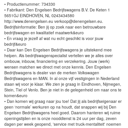
• Productienummer: 734330
• Fabrikant: Den Engelsen Bedrijfswagens B.V. De Keten 1
5651GJ EINDHOVEN, NL 0243434580
http://www.denengelsen.eu verkoop@denengelsen.eu.
Bedrijfsinformatie: Ben jij op zoek naar een betrouwbare
bedrijfswagen en kwalitatief maatwerk&euro
• En vraag je jezelf af wat nu echt geschikt is voor jouw
bedrijf&euro
• Daar kan Den Engelsen Bedrijfswagens je uitstekend mee
helpen. Als bedrijfswagenspecialist vertellen we je alles over
ombouw, inbouw, financiering en verzekering. Jouw (werk)
wensen matchen we direct met onze kennis. Den Engelsen
Bedrijfswagens is dealer van de merken Volkswagen
Bedrijfswagens en MAN. In al onze vijf vestigingen in Nederland
staan wij voor je klaar. We zien je graag in Eindhoven, Nijmegen,
Stein, Tiel of Venlo. Ben je niet in de gelegenheid om naar ons te
komen&euro
• Dan komen wij graag naar jou toe! Dat jij als bedrijfseigenaar er
geen ‘normale’ werkuren op na houdt, dat snappen wij bij Den
Engelsen Bedrijfswagens heel goed. Daarom hanteren wij ruime
openingstijden en is onze nooddienst is 24 uur per dag, zeven
dagen per week geopend, 'service met truck-mentaliteit' noemen