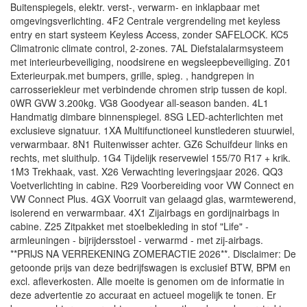
Buitenspiegels, elektr. verst-, verwarm- en inklapbaar met
omgevingsverlichting. 4F2 Centrale vergrendeling met keyless
entry en start systeem Keyless Access, zonder SAFELOCK. KC5
Climatronic climate control, 2-zones. 7AL Diefstalalarmsysteem
met interieurbeveiliging, noodsirene en wegsleepbeveiliging. Z01
Exterieurpak.met bumpers, grille, spieg. , handgrepen in
carrosseriekleur met verbindende chromen strip tussen de kopl.
0WR GVW 3.200kg. VG8 Goodyear all-season banden. 4L1
Handmatig dimbare binnenspiegel. 8SG LED-achterlichten met
exclusieve signatuur. 1XA Multifunctioneel kunstlederen stuurwiel,
verwarmbaar. 8N1 Ruitenwisser achter. GZ6 Schuifdeur links en
rechts, met sluithulp. 1G4 Tijdelijk reservewiel 155/70 R17 + krik.
1M3 Trekhaak, vast. X26 Verwachting leveringsjaar 2026. QQ3
Voetverlichting in cabine. R29 Voorbereiding voor VW Connect en
VW Connect Plus. 4GX Voorruit van gelaagd glas, warmtewerend,
isolerend en verwarmbaar. 4X1 Zijairbags en gordijnairbags in
cabine. Z25 Zitpakket met stoelbekleding in stof "Life" -
armleuningen - bijrijdersstoel - verwarmd - met zij-airbags.
**PRIJS NA VERREKENING ZOMERACTIE 2026**. Disclaimer: De
getoonde prijs van deze bedrijfswagen is exclusief BTW, BPM en
excl. afleverkosten. Alle moeite is genomen om de informatie in
deze advertentie zo accuraat en actueel mogelijk te tonen. Er