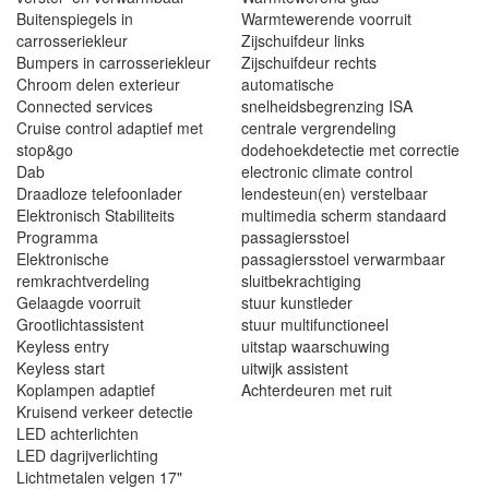
Buitenspiegels in
Warmtewerende voorruit
carrosseriekleur
Zijschuifdeur links
Bumpers in carrosseriekleur
Zijschuifdeur rechts
Chroom delen exterieur
automatische
Connected services
snelheidsbegrenzing ISA
Cruise control adaptief met
centrale vergrendeling
stop&go
dodehoekdetectie met correctie
Dab
electronic climate control
Draadloze telefoonlader
lendesteun(en) verstelbaar
Elektronisch Stabiliteits
multimedia scherm standaard
Programma
passagiersstoel
Elektronische
passagiersstoel verwarmbaar
remkrachtverdeling
sluitbekrachtiging
Gelaagde voorruit
stuur kunstleder
Grootlichtassistent
stuur multifunctioneel
Keyless entry
uitstap waarschuwing
Keyless start
uitwijk assistent
Koplampen adaptief
Achterdeuren met ruit
Kruisend verkeer detectie
LED achterlichten
LED dagrijverlichting
Lichtmetalen velgen 17"