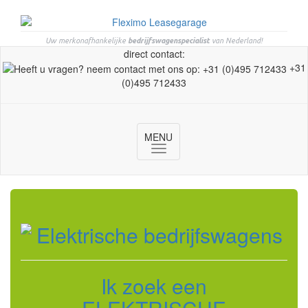
Uw merkonafhankelijke
bedrijfswagenspecialist
van Nederland!
direct contact:
+31
(0)495 712433
MENU
Toggle
navigation
Ik zoek een