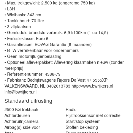
• Max. trekgewicht: 2.500 kg (ongeremd 750 kg)
• L3H1
• Wielbasis: 343 cm
• Tankinhoud: 70 liter
• 3 zitplaatsen
• Gemiddeld brandstofverbruik: 6,9 l/100km (1 op 14,5)
• Emissieklasse: Euro 6
• Garantielabel: BOVAG Garantie (6 maanden)
• BTW verrekenbaar voor ondernemers
• Geen motorrijtuigenbelasting
• Optioneel afleverpakket: Aflevering klaarmaken nieuw (zonder
meerprijs)
• Referentienummer: 4386-79
• Fabrikant: Bedrijfswagens Rijkers De Vest 47 5555XP
VALKENSWAARD, NL 0402013783 http://www.bwrijkers.nl
info@bwrijkers.nl
Standaard uitrusting
2500 KG trekhaak
Radio
Achterdeuren
Rijstrooksensor met correctie
Achteruitrijcamera
Start/stop systeem
Airbag(s) side voor
Stoffen bekleding