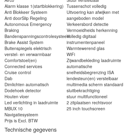
Airco
Stuur verstelbaar
Alarm klasse 1(startblokkering)
Tussenschot volledig
Anti Blokkeer Systeem
Uitvoering kan afwijken met
Anti doorSlip Regeling
aangeboden model
Autonomous Emergency
Verkeersbord detectie
Braking
Vermoeidheids herkenning
Bandenspanningscontrolesysteem
Volledig digitaal
Brake Assist System
instrumentenpaneel
Buitenspiegels elektrisch
Warmtewerend glas
verstel- en verwarmbaar
WiFi
Comfortstoel(en)
Zijwandbekleding laadruimte
Connected services
automatische
Cruise control
snelheidsbegrenzing ISA
Dab
lendesteun(en) verstelbaar
Dimlichten automatisch
multimedia scherm standaard
Dodehoek detector
sluitbekrachtiging
Houten vloer
stuur multifunctioneel
Led verlichting in laadruimte
2 zitplaatsen rechtsvoor
MBUX 10
25 inch touchscreen
Navigatiesysteem
Prijs is Excl. BTW
Technische gegevens