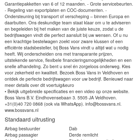
Garantiepakketten van 6 of 12 maanden. - Grote servicebeurten.
- Regeling van exportplaten en COC-documenten. -
Ondersteuning bij transport of verscheping – binnen Europa en
daarbuiten. Ons deskundige team staat klaar om u te adviseren
en begeleiden bij het maken van de juiste keuze, zodat u de
bedrijfswagen vindt die perfect aansluit bij uw wensen. Of u nu
een krachtige bestelwagen zoekt voor zware klussen of een
efficiënte stadsbesteller, bij Boss Vans vindt u altijd wat u nodig
heeft. Wij onderscheiden ons met transparante prijzen,
uitstekende service, flexibele financieringsmogelijkheden en een
snelle afhandeling. Zo bent u snel én zorgeloos onderweg. Kies
voor zekerheid en kwaliteit. Bezoek Boss Vans in Veldhoven en
ontdek de perfecte bedrijfswagen voor uw bedrijf. Benieuwd naar
meer details over dit voertuig&euro
• Bekijk uitgebreide specificaties en een video op onze website.
Boss Vans B.V. Eindhovensebaan 3. 5505 JA Veldhoven.
+31(0)40 720 0868 (ook via WhatsApp). info@bossvans.nl.
www.bossvans.nl
Standaard uitrusting
Airbag bestuurder
Dab
Airbag passagier
Derde remlicht