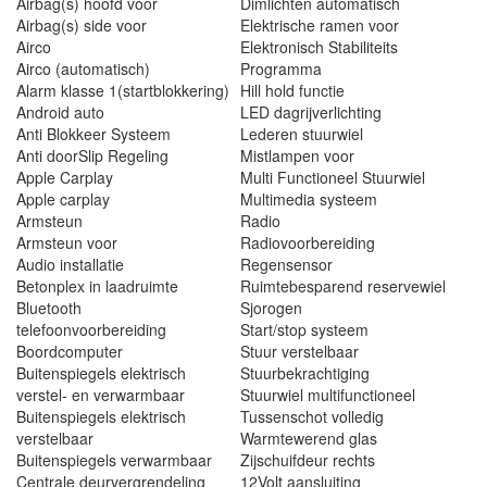
Airbag(s) hoofd voor
Dimlichten automatisch
Airbag(s) side voor
Elektrische ramen voor
Airco
Elektronisch Stabiliteits
Airco (automatisch)
Programma
Alarm klasse 1(startblokkering)
Hill hold functie
Android auto
LED dagrijverlichting
Anti Blokkeer Systeem
Lederen stuurwiel
Anti doorSlip Regeling
Mistlampen voor
Apple Carplay
Multi Functioneel Stuurwiel
Apple carplay
Multimedia systeem
Armsteun
Radio
Armsteun voor
Radiovoorbereiding
Audio installatie
Regensensor
Betonplex in laadruimte
Ruimtebesparend reservewiel
Bluetooth
Sjorogen
telefoonvoorbereiding
Start/stop systeem
Boordcomputer
Stuur verstelbaar
Buitenspiegels elektrisch
Stuurbekrachtiging
verstel- en verwarmbaar
Stuurwiel multifunctioneel
Buitenspiegels elektrisch
Tussenschot volledig
verstelbaar
Warmtewerend glas
Buitenspiegels verwarmbaar
Zijschuifdeur rechts
Centrale deurvergrendeling
12Volt aansluiting