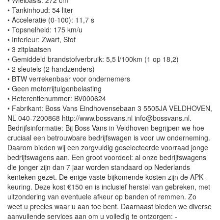
• Wielbasis: 272 cm
• Tankinhoud: 54 liter
• Acceleratie (0-100): 11,7 s
• Topsnelheid: 175 km/u
• Interieur: Zwart, Stof
• 3 zitplaatsen
• Gemiddeld brandstofverbruik: 5,5 l/100km (1 op 18,2)
• 2 sleutels (2 handzenders)
• BTW verrekenbaar voor ondernemers
• Geen motorrijtuigenbelasting
• Referentienummer: BV000624
• Fabrikant: Boss Vans Eindhovensebaan 3 5505JA VELDHOVEN,
NL 040-7200868 http://www.bossvans.nl info@bossvans.nl.
Bedrijfsinformatie: Bij Boss Vans in Veldhoven begrijpen we hoe
cruciaal een betrouwbare bedrijfswagen is voor uw onderneming.
Daarom bieden wij een zorgvuldig geselecteerde voorraad jonge
bedrijfswagens aan. Een groot voordeel: al onze bedrijfswagens
die jonger zijn dan 7 jaar worden standaard op Nederlands
kenteken gezet. De enige vaste bijkomende kosten zijn de APK-
keuring. Deze kost €150 en is inclusief herstel van gebreken, met
uitzondering van eventuele afkeur op banden of remmen. Zo
weet u precies waar u aan toe bent. Daarnaast bieden we diverse
aanvullende services aan om u volledig te ontzorgen: -