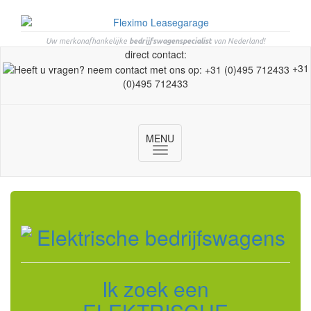
Uw merkonafhankelijke
bedrijfswagenspecialist
van Nederland!
direct contact:
+31
(0)495 712433
MENU
Toggle
navigation
Ik zoek een