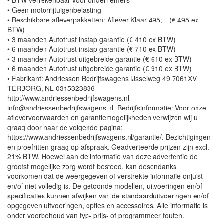
• BTW verrekenbaar voor ondernemers
• Geen motorrijtuigenbelasting
• Beschikbare afleverpakketten: Aflever Klaar 495,-- (€ 495 ex
BTW)
• 3 maanden Autotrust instap garantie (€ 410 ex BTW)
• 6 maanden Autotrust instap garantie (€ 710 ex BTW)
• 3 maanden Autotrust uitgebreide garantie (€ 610 ex BTW)
• 6 maanden Autotrust uitgebreide garantie (€ 910 ex BTW)
• Fabrikant: Andriessen Bedrijfswagens IJsselweg 49 7061XV
TERBORG, NL 0315323836
http://www.andriessenbedrijfswagens.nl
info@andriessenbedrijfswagens.nl. Bedrijfsinformatie: Voor onze
aflevervoorwaarden en garantiemogelijkheden verwijzen wij u
graag door naar de volgende pagina:
https://www.andriessenbedrijfswagens.nl/garantie/. Bezichtigingen
en proefritten graag op afspraak. Geadverteerde prijzen zijn excl.
21% BTW. Hoewel aan de informatie van deze advertentie de
grootst mogelijke zorg wordt besteed, kan desondanks
voorkomen dat de weergegeven of verstrekte informatie onjuist
en/of niet volledig is. De getoonde modellen, uitvoeringen en/of
specificaties kunnen afwijken van de standaarduitvoeringen en/of
opgegeven uitvoeringen, opties en accessoires. Alle informatie is
onder voorbehoud van typ- prijs- of programmeer fouten.