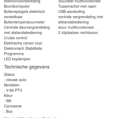
telefoonvoorbereiding
Stuurwiel multifunctioneel
Boordcomputer
Tussenschot met raam
Buitenspiegels elektrisch
USB-aansluiting
verstelbaar
centrale vergrendeling met
Buitentemperatuurmeter
afstandsbediening
Centrale deurvergrendeling
stuur multifunctioneel
met afstandsbediening
2 zitplaatsen rechtsvoor
Cruise control
Elektrische ramen voor
Elektronisch Stabiliteits
Programma
LED koplampen
Technische gegevens
Status
: nieuwe auto
Kenteken
: V-86-PTV
Kleur
: Wit
Carroserie
: Bus