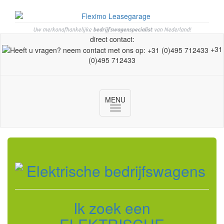
Uw merkonafhankelijke
bedrijfswagenspecialist
van Nederland!
direct contact:
+31
(0)495 712433
MENU
Toggle
navigation
Ik zoek een