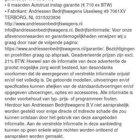
• 6 maanden Autotrust instap garantie (€ 710 ex BTW)
• Fabrikant: Andriessen Bedrijfswagens IJsselweg 49 7061XV
TERBORG, NL 0315323836
http://www.andriessenbedrijfswagens.nl
info@andriessenbedrijfswagens.nl. Bedrijfsinformatie: Voor onze
aflevervoorwaarden en garantiemogelijkheden verwijzen wij u
graag door naar de volgende pagina:
https://www.andriessenbedrijfswagens.nl/garantie/. Bezichtigingen
en proefritten graag op afspraak. Geadverteerde prijzen zijn excl.
21% BTW. Hoewel aan de informatie van deze advertentie de
grootst mogelijke zorg wordt besteed, kan desondanks
voorkomen dat de weergegeven of verstrekte informatie onjuist
en/of niet volledig is. De getoonde modellen, uitvoeringen en/of
specificaties kunnen afwijken van de standaarduitvoeringen en/of
opgegeven uitvoeringen, opties en accessoires. Alle informatie is
onder voorbehoud van typ- prijs- of programmeer fouten.
Hierdoor kan Andriessen Bedrijfswagens B.V niet aansprakelijk
worden gesteld voor enige directe of indirecte schade die zou
kunnen ontstaan door het gebruik van deze aangeboden
informatie. Aan de verstrekte informatie in deze aanbieding
kunnen op geen enkele wijze rechten worden ontleend of
aanspraken worden gemaakt.