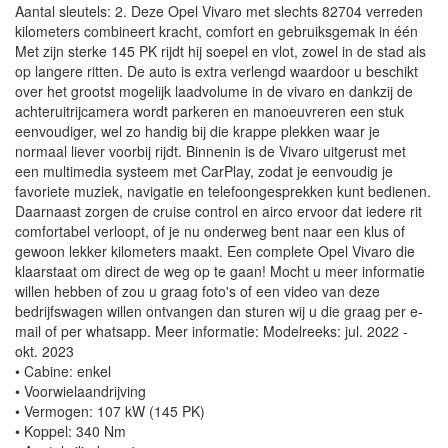
Aantal sleutels: 2. Deze Opel Vivaro met slechts 82704 verreden
kilometers combineert kracht, comfort en gebruiksgemak in één
Met zijn sterke 145 PK rijdt hij soepel en vlot, zowel in de stad als
op langere ritten. De auto is extra verlengd waardoor u beschikt
over het grootst mogelijk laadvolume in de vivaro en dankzij de
achteruitrijcamera wordt parkeren en manoeuvreren een stuk
eenvoudiger, wel zo handig bij die krappe plekken waar je
normaal liever voorbij rijdt. Binnenin is de Vivaro uitgerust met
een multimedia systeem met CarPlay, zodat je eenvoudig je
favoriete muziek, navigatie en telefoongesprekken kunt bedienen.
Daarnaast zorgen de cruise control en airco ervoor dat iedere rit
comfortabel verloopt, of je nu onderweg bent naar een klus of
gewoon lekker kilometers maakt. Een complete Opel Vivaro die
klaarstaat om direct de weg op te gaan! Mocht u meer informatie
willen hebben of zou u graag foto's of een video van deze
bedrijfswagen willen ontvangen dan sturen wij u die graag per e-
mail of per whatsapp. Meer informatie: Modelreeks: jul. 2022 -
okt. 2023
• Cabine: enkel
• Voorwielaandrijving
• Vermogen: 107 kW (145 PK)
• Koppel: 340 Nm