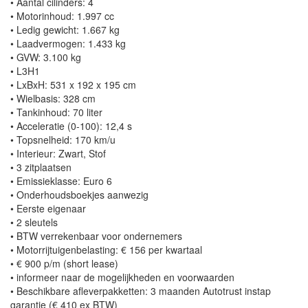
• Aantal cilinders: 4
• Motorinhoud: 1.997 cc
• Ledig gewicht: 1.667 kg
• Laadvermogen: 1.433 kg
• GVW: 3.100 kg
• L3H1
• LxBxH: 531 x 192 x 195 cm
• Wielbasis: 328 cm
• Tankinhoud: 70 liter
• Acceleratie (0-100): 12,4 s
• Topsnelheid: 170 km/u
• Interieur: Zwart, Stof
• 3 zitplaatsen
• Emissieklasse: Euro 6
• Onderhoudsboekjes aanwezig
• Eerste eigenaar
• 2 sleutels
• BTW verrekenbaar voor ondernemers
• Motorrijtuigenbelasting: € 156 per kwartaal
• € 900 p/m (short lease)
• informeer naar de mogelijkheden en voorwaarden
• Beschikbare afleverpakketten: 3 maanden Autotrust instap
garantie (€ 410 ex BTW)