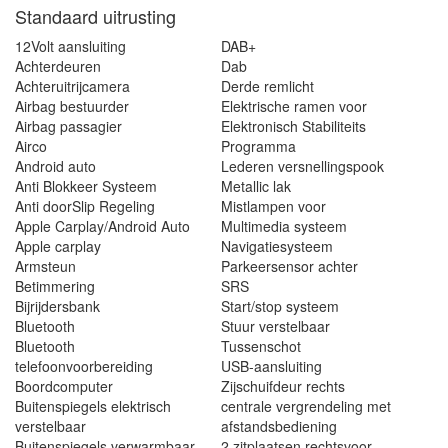
Standaard uitrusting
12Volt aansluiting
DAB+
Achterdeuren
Dab
Achteruitrijcamera
Derde remlicht
Airbag bestuurder
Elektrische ramen voor
Airbag passagier
Elektronisch Stabiliteits
Airco
Programma
Android auto
Lederen versnellingspook
Anti Blokkeer Systeem
Metallic lak
Anti doorSlip Regeling
Mistlampen voor
Apple Carplay/Android Auto
Multimedia systeem
Apple carplay
Navigatiesysteem
Armsteun
Parkeersensor achter
Betimmering
SRS
Bijrijdersbank
Start/stop systeem
Bluetooth
Stuur verstelbaar
Bluetooth
Tussenschot
telefoonvoorbereiding
USB-aansluiting
Boordcomputer
Zijschuifdeur rechts
Buitenspiegels elektrisch
centrale vergrendeling met
verstelbaar
afstandsbediening
Buitenspiegels verwarmbaar
2 zitplaatsen rechtsvoor