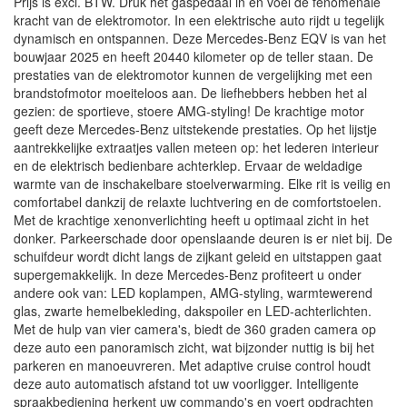
Prijs is excl. BTW. Druk het gaspedaal in en voel de fenomenale
kracht van de elektromotor. In een elektrische auto rijdt u tegelijk
dynamisch en ontspannen. Deze Mercedes-Benz EQV is van het
bouwjaar 2025 en heeft 20440 kilometer op de teller staan. De
prestaties van de elektromotor kunnen de vergelijking met een
brandstofmotor moeiteloos aan. De liefhebbers hebben het al
gezien: de sportieve, stoere AMG-styling! De krachtige motor
geeft deze Mercedes-Benz uitstekende prestaties. Op het lijstje
aantrekkelijke extraatjes vallen meteen op: het lederen interieur
en de elektrisch bedienbare achterklep. Ervaar de weldadige
warmte van de inschakelbare stoelverwarming. Elke rit is veilig en
comfortabel dankzij de relaxte luchtvering en de comfortstoelen.
Met de krachtige xenonverlichting heeft u optimaal zicht in het
donker. Parkeerschade door openslaande deuren is er niet bij. De
schuifdeur wordt dicht langs de zijkant geleid en uitstappen gaat
supergemakkelijk. In deze Mercedes-Benz profiteert u onder
andere ook van: LED koplampen, AMG-styling, warmtewerend
glas, zwarte hemelbekleding, dakspoiler en LED-achterlichten.
Met de hulp van vier camera's, biedt de 360 graden camera op
deze auto een panoramisch zicht, wat bijzonder nuttig is bij het
parkeren en manoeuvreren. Met adaptive cruise control houdt
deze auto automatisch afstand tot uw voorligger. Intelligente
spraakbediening herkent uw commando's en voert opdrachten