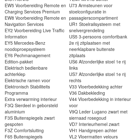
EW5 Voorbereiding Remote en
U73 Armsteunen voor
Charging Services Premium
stoelconfiguratie in
EW8 Voorbereiding Remote en
passagierscompartiment
Navigation Services
UR1 Stoelrailsysteem met
EY2 Voorbereiding Live Traffic
snelvergrendeling
Information
US5 3-persoons comfortbank
EY5 Mercedes-Benz
2e rij zitplaatsen met
noodoproepsysteem
neerklapbare buitenste
EY6 Pechmanagement
zitplaats
Edition-pakket
US6 Afzonderlijke stoel 1e rij
Elektrisch bedienbare
links
achterklep
US7 Afzonderlijke stoel 1e rij
Elektrische ramen voor
rechts
Elektronisch Stabiliteits
V33 Vloerbedekking achter
Programma
V36 Dakbekleding
Extra verwarming interieur
V44 Vloerbedekking in interieur
F3Q Sierdeel in geborsteld
voor
aluminium
V9Q Leder Lugano zwart met
F3S Buitenspiegels zwart
siernaad rosegoud
gespoten
VD7 Interieurhemel zwart
F3Z Comfortsluiting
VH1 Handgrepen achter
F65 Buitenspiegels
VL2 Vloermatten velours