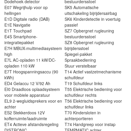
Dodehoek detector
bestuurdersstoel
E07 Wegrijhulp voor op
SK5 Automatische
hellingen
uitschakeling bijrijdersairbag
E1D Digitale radio (DAB)
SK6 Kinderdetectie in voertuig
E1E Navigatie
passief
E1T Touchpad
SZ7 Opbergnet rugleuning
E4S Smartphone-
bestuurdersstoel
integratiepakket
SZ8 Opbergnet rugleuning
E7H MBUX-multimediasysteem
bijrijdersstoel
high
Spiegel-pakket
E7L AC-opladen 11 kW/DC-
Spraakbediening
opladen 110 kW
Stuur verstelbaar
E7T Hoogspanningsaccu (90
T14 Actief vastzetmechanisme
kWh)
schuifdeur
ED4 Gelaccu 12 V/92 Ah
T19 Schuifdeur links
EI0 Draadloos oplaadsysteem
T55 Elektrische bediening voor
voor mobiele apparatuur
schuifdeur rechts
EL9 2-wegluidsprekers voor en
T56 Elektrische bediening voor
achter
schuifdeur links
ES2 Stekkerdoos 12V
T70 Kindersloten in
kofferruimte/laadruimte
achterportieren
ET4 Actieve afstandsregeling
T74 Handgreep voor instap
DISTRONIC
TEMPMATIC achter