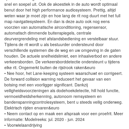
snel en soepel uit. Ook de akoestiek in de auto wordt optimaal
benut door het high performance audiosysteem. Prettig, altijd
weten waar je moet zijn en hoe lang de rit nog duurt met het full
map navigatiesysteem. En dan is deze auto ook nog eens
voorzien van automatische airconditioning, regensensor,
automatisch dimmende buitenspiegels, centrale
deurvergrendeling met afstandsbediening en verstelbaar stuur.
Tijdens de rit wordt u als bestuurder ondersteund door
verschillende systemen die de weg en uw omgeving in de gaten
houden. De actuele snelheidslimiet, een inhaalverbod en andere
verkeersborden. De verkeersborddetectie ondersteunt u tijdens
elke rit. Ongemerkt buiten de rijstrook raken&euro
• Nee hoor, het Lane-keeping systeem waarschuwt en corrigeert.
De forward collision warning reduceert het gevaar van een
botsing met een voorligger significant. Dankzij
veiligheidsvoorzieningen als dodehoekdetectie, hill hold functie,
vermoeidheidsherkenning, autonoom remsysteem en
bandenspanningcontrolesysteem, bent u steeds veilig onderweg.
Elektrisch rijden ervaren&euro
• Neem contact op en maak een afspraak voor een proefrit. Meer
informatie: Modelreeks: jul. 2020 - jun. 2024
• Voorwielaandrijving