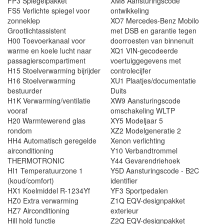
FP3 Spiegelpakket
XM8 Aansturingscode
FS5 Verlichte spiegel voor
ontwikkeling
zonneklep
XO7 Mercedes-Benz Mobilo
Grootlichtassistent
met DSB en garantie tegen
H00 Toevoerkanaal voor
doorroesten van binnenuit
warme en koele lucht naar
XQ1 VIN-gecodeerde
passagierscompartiment
voertuiggegevens met
H15 Stoelverwarming bijrijder
controlecijfer
H16 Stoelverwarming
XU1 Plaatjes/documentatie
bestuurder
Duits
H1K Verwarming/ventilatie
XW9 Aansturingscode
vooraf
omschakeling WLTP
H20 Warmtewerend glas
XY5 Modeljaar 5
rondom
XZ2 Modelgeneratie 2
HH4 Automatisch geregelde
Xenon verlichting
airconditioning
Y10 Verbandtrommel
THERMOTRONIC
Y44 Gevarendriehoek
HI1 Temperatuurzone 1
Y5D Aansturingscode - B2C
(koud/comfort)
identifier
HX1 Koelmiddel R-1234Yf
YF3 Sportpedalen
HZ0 Extra verwarming
Z1Q EQV-designpakket
HZ7 Airconditioning
exterieur
Hill hold functie
Z2Q EQV-designpakket