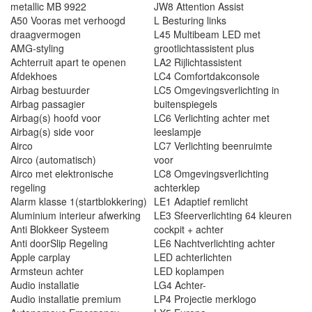
metallic MB 9922
JW8 Attention Assist
A50 Vooras met verhoogd
L Besturing links
draagvermogen
L45 Multibeam LED met
AMG-styling
grootlichtassistent plus
Achterruit apart te openen
LA2 Rijlichtassistent
Afdekhoes
LC4 Comfortdakconsole
Airbag bestuurder
LC5 Omgevingsverlichting in
Airbag passagier
buitenspiegels
Airbag(s) hoofd voor
LC6 Verlichting achter met
Airbag(s) side voor
leeslampje
Airco
LC7 Verlichting beenruimte
Airco (automatisch)
voor
Airco met elektronische
LC8 Omgevingsverlichting
regeling
achterklep
Alarm klasse 1(startblokkering)
LE1 Adaptief remlicht
Aluminium interieur afwerking
LE3 Sfeerverlichting 64 kleuren
Anti Blokkeer Systeem
cockpit + achter
Anti doorSlip Regeling
LE6 Nachtverlichting achter
Apple carplay
LED achterlichten
Armsteun achter
LED koplampen
Audio installatie
LG4 Achter-
Audio installatie premium
LP4 Projectie merklogo