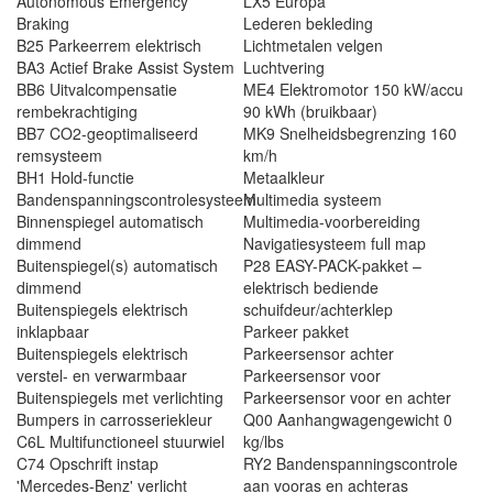
Autonomous Emergency
LX5 Europa
Braking
Lederen bekleding
B25 Parkeerrem elektrisch
Lichtmetalen velgen
BA3 Actief Brake Assist System
Luchtvering
BB6 Uitvalcompensatie
ME4 Elektromotor 150 kW/accu
rembekrachtiging
90 kWh (bruikbaar)
BB7 CO2-geoptimaliseerd
MK9 Snelheidsbegrenzing 160
remsysteem
km/h
BH1 Hold-functie
Metaalkleur
Bandenspanningscontrolesysteem
Multimedia systeem
Binnenspiegel automatisch
Multimedia-voorbereiding
dimmend
Navigatiesysteem full map
Buitenspiegel(s) automatisch
P28 EASY-PACK-pakket –
dimmend
elektrisch bediende
Buitenspiegels elektrisch
schuifdeur/achterklep
inklapbaar
Parkeer pakket
Buitenspiegels elektrisch
Parkeersensor achter
verstel- en verwarmbaar
Parkeersensor voor
Buitenspiegels met verlichting
Parkeersensor voor en achter
Bumpers in carrosseriekleur
Q00 Aanhangwagengewicht 0
C6L Multifunctioneel stuurwiel
kg/lbs
C74 Opschrift instap
RY2 Bandenspanningscontrole
'Mercedes-Benz' verlicht
aan vooras en achteras