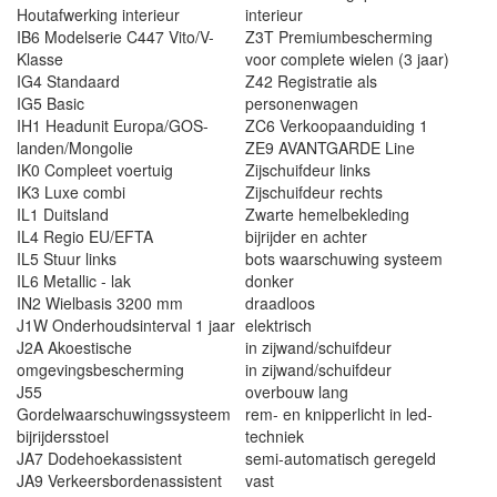
Houtafwerking interieur
interieur
IB6 Modelserie C447 Vito/V-
Z3T Premiumbescherming
Klasse
voor complete wielen (3 jaar)
IG4 Standaard
Z42 Registratie als
IG5 Basic
personenwagen
IH1 Headunit Europa/GOS-
ZC6 Verkoopaanduiding 1
landen/Mongolie
ZE9 AVANTGARDE Line
IK0 Compleet voertuig
Zijschuifdeur links
IK3 Luxe combi
Zijschuifdeur rechts
IL1 Duitsland
Zwarte hemelbekleding
IL4 Regio EU/EFTA
bijrijder en achter
IL5 Stuur links
bots waarschuwing systeem
IL6 Metallic - lak
donker
IN2 Wielbasis 3200 mm
draadloos
J1W Onderhoudsinterval 1 jaar
elektrisch
J2A Akoestische
in zijwand/schuifdeur
omgevingsbescherming
in zijwand/schuifdeur
J55
overbouw lang
Gordelwaarschuwingssysteem
rem- en knipperlicht in led-
bijrijdersstoel
techniek
JA7 Dodehoekassistent
semi-automatisch geregeld
JA9 Verkeersbordenassistent
vast