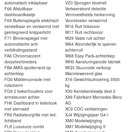
automatisch inklapbaar
VZ0 Sjorogen stoelrail
F66 Afsluitbaar
Verkeersbord detectie
dashboardkastje
Vermoeidheids herkenning
F69 Buitenspiegels elektrisch
Voorstoelen verwarmd
verstelbaar en verwarmd met
W16 Ruit linksvoor
geintegreerd knipperlicht
W17 Ruit rechtsvoor
F71 Binnenspiegel met
W29 Vaste ruit achter
automatische anti-
W64 Afzonderlijk te openen
verblindingsstand
achterruit
FA6 Chroomaccent
W68 Easy Pack-achterklep
dorpelverbreders
WH0 Aansturingscode fabriek
FB4 AMG-spoilerrand op
WQ3 Stuurcode verkoop
achterklep
Warmtewerend glas
FG0 Middenconsole met
X16 Gewichtsuitvoering 3500
rolscherm
kg
FG9 2 bekerhouders voor
X30 Kentekenbewijs deel 2
armsteunen achter
X99 Fabrikant Mercedes-Benz
FH6 Dashboard in lederlook
AG
met siernaad
XC9 COC-verklaringen
FK6 Radiateurgrille met led-
XJ4 Wijzigingsjaar G4-I
lichtband
XM0 Modelwijziging
FLK Luxueuze combi
XM7 Modelwijziging II