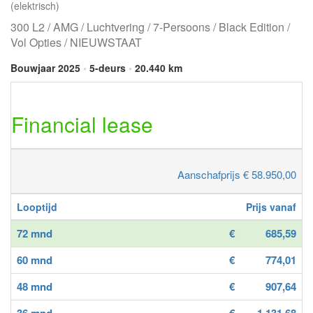
(elektrisch)
300 L2 / AMG / Luchtvering / 7-Persoons / Black Edition /
Vol Opties / NIEUWSTAAT
Bouwjaar 2025
•
5-deurs
•
20.440 km
Financial lease
Aanschafprijs € 58.950,00
Looptijd
Prijs vanaf
72 mnd
€
685,59
60 mnd
€
774,01
48 mnd
€
907,64
36 mnd
€
1.131,68