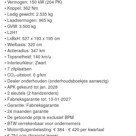
• Vermogen: 150 kW (204 PK)
• Koppel: 362 Nm
• Ledig gewicht: 2.535 kg
• Laadvermogen: 965 kg
• GVW: 3.500 kg
• L2H1
• LxBxH: 527 x 193 x 195 cm
• Wielbasis: 320 cm
• Actieradius: 347 km
• Topsnelheid: 140 km/u
• Interieurkleur: Zwart
• 7 zitplaatsen
• CO₂-uitstoot: 0 g/km
• Dealer onderhouden (onderhoudsboekjes aanwezig)
• APK gekeurd tot jan. 2028
• 2 sleutels (2 handzenders)
• Fabrieksgarantie tot: 13-01-2027
• Garantie: Fabrieksgarantie
• 24 maanden garantie
• De getoonde prijs is exclusief BPM
• BTW verrekenbaar voor ondernemers
• Motorrijtuigenbelasting: € 384 - € 420 per kwartaal
• € 751 p/m (financial lease)