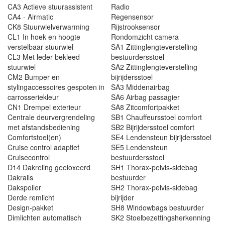
CA3 Actieve stuurassistent
Radio
CA4 - Airmatic
Regensensor
CK8 Stuurwielverwarming
Rijstrooksensor
CL1 In hoek en hoogte
Rondomzicht camera
verstelbaar stuurwiel
SA1 Zittinglengteverstelling
CL3 Met leder bekleed
bestuurdersstoel
stuurwiel
SA2 Zittinglengteverstelling
CM2 Bumper en
bijrijdersstoel
stylingaccessoires gespoten in
SA3 Middenairbag
carrosseriekleur
SA6 Airbag passagier
CN1 Drempel exterieur
SA8 Zitcomfortpakket
Centrale deurvergrendeling
SB1 Chauffeursstoel comfort
met afstandsbediening
SB2 Bijrijdersstoel comfort
Comfortstoel(en)
SE4 Lendensteun bijrijdersstoel
Cruise control adaptief
SE5 Lendensteun
Cruisecontrol
bestuurdersstoel
D14 Dakreling geeloxeerd
SH1 Thorax-pelvis-sidebag
Dakrails
bestuurder
Dakspoiler
SH2 Thorax-pelvis-sidebag
Derde remlicht
bijrijder
Design-pakket
SH8 Windowbags bestuurder
Dimlichten automatisch
SK2 Stoelbezettingsherkenning