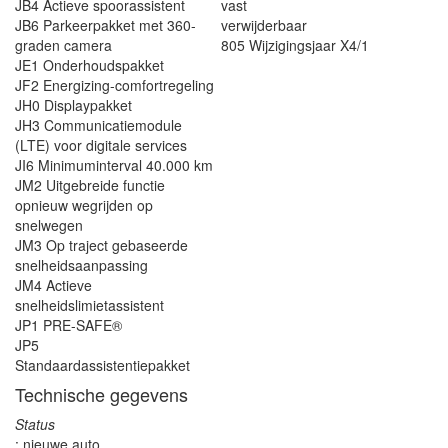
JB4 Actieve spoorassistent
vast
JB6 Parkeerpakket met 360-
verwijderbaar
graden camera
805 Wijzigingsjaar X4/1
JE1 Onderhoudspakket
JF2 Energizing-comfortregeling
JH0 Displaypakket
JH3 Communicatiemodule
(LTE) voor digitale services
JI6 Minimuminterval 40.000 km
JM2 Uitgebreide functie
opnieuw wegrijden op
snelwegen
JM3 Op traject gebaseerde
snelheidsaanpassing
JM4 Actieve
snelheidslimietassistent
JP1 PRE-SAFE®
JP5
Standaardassistentiepakket
Technische gegevens
Status
: nieuwe auto