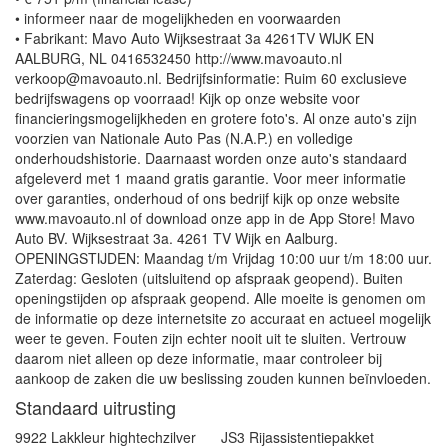
• informeer naar de mogelijkheden en voorwaarden
• Fabrikant: Mavo Auto Wijksestraat 3a 4261TV WIJK EN
AALBURG, NL 0416532450 http://www.mavoauto.nl
verkoop@mavoauto.nl. Bedrijfsinformatie: Ruim 60 exclusieve
bedrijfswagens op voorraad! Kijk op onze website voor
financieringsmogelijkheden en grotere foto's. Al onze auto's zijn
voorzien van Nationale Auto Pas (N.A.P.) en volledige
onderhoudshistorie. Daarnaast worden onze auto's standaard
afgeleverd met 1 maand gratis garantie. Voor meer informatie
over garanties, onderhoud of ons bedrijf kijk op onze website
www.mavoauto.nl of download onze app in de App Store! Mavo
Auto BV. Wijksestraat 3a. 4261 TV Wijk en Aalburg.
OPENINGSTIJDEN: Maandag t/m Vrijdag 10:00 uur t/m 18:00 uur.
Zaterdag: Gesloten (uitsluitend op afspraak geopend). Buiten
openingstijden op afspraak geopend. Alle moeite is genomen om
de informatie op deze internetsite zo accuraat en actueel mogelijk
weer te geven. Fouten zijn echter nooit uit te sluiten. Vertrouw
daarom niet alleen op deze informatie, maar controleer bij
aankoop de zaken die uw beslissing zouden kunnen beïnvloeden.
Standaard uitrusting
9922 Lakkleur hightechzilver
JS3 Rijassistentiepakket