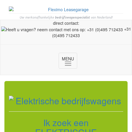
Uw merkonafhankelijke
bedrijfswagenspecialist
van Nederland!
direct contact:
+31
(0)495 712433
MENU
Toggle
navigation
Ik zoek een