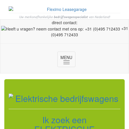
Uw merkonafhankelijke
bedrijfswagenspecialist
van Nederland!
direct contact:
+31
(0)495 712433
MENU
Toggle
navigation
Ik zoek een