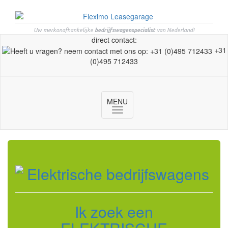
Uw merkonafhankelijke
bedrijfswagenspecialist
van Nederland!
direct contact:
+31
(0)495 712433
MENU
Toggle
navigation
Ik zoek een