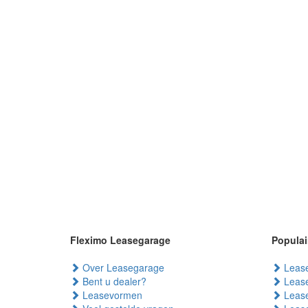
Fleximo Leasegarage
Populai
Over Leasegarage
Lease
Bent u dealer?
Lease
Leasevormen
Lease