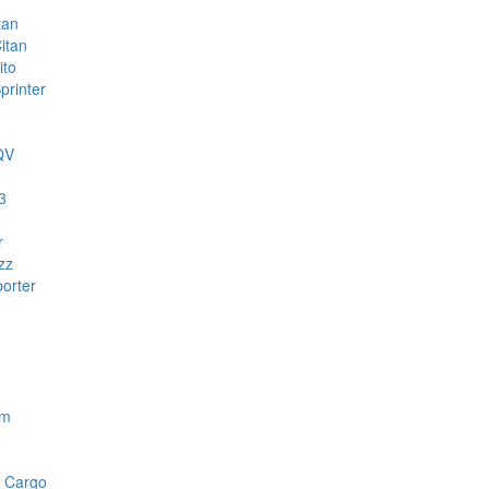
tan
itan
ito
rinter
QV
3
r
zz
orter
om
 Cargo