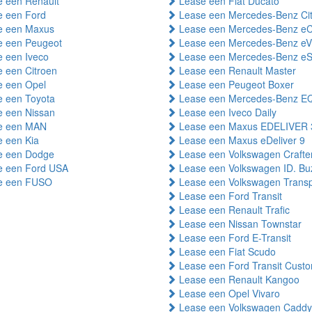
 een Renault
Lease een Fiat Ducato
 een Ford
Lease een Mercedes-Benz Ci
 een Maxus
Lease een Mercedes-Benz eC
 een Peugeot
Lease een Mercedes-Benz eV
 een Iveco
Lease een Mercedes-Benz eSp
 een Citroen
Lease een Renault Master
 een Opel
Lease een Peugeot Boxer
 een Toyota
Lease een Mercedes-Benz E
 een Nissan
Lease een Iveco Daily
e een MAN
Lease een Maxus EDELIVER 
 een Kia
Lease een Maxus eDeliver 9
 een Dodge
Lease een Volkswagen Crafte
 een Ford USA
Lease een Volkswagen ID. Bu
e een FUSO
Lease een Volkswagen Transp
Lease een Ford Transit
Lease een Renault Trafic
Lease een Nissan Townstar
Lease een Ford E-Transit
Lease een Fiat Scudo
Lease een Ford Transit Cust
Lease een Renault Kangoo
Lease een Opel Vivaro
Lease een Volkswagen Caddy