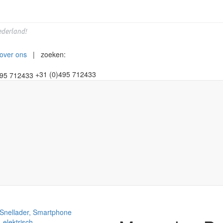
derland!
over ons
| zoeken:
+31 (0)495 712433