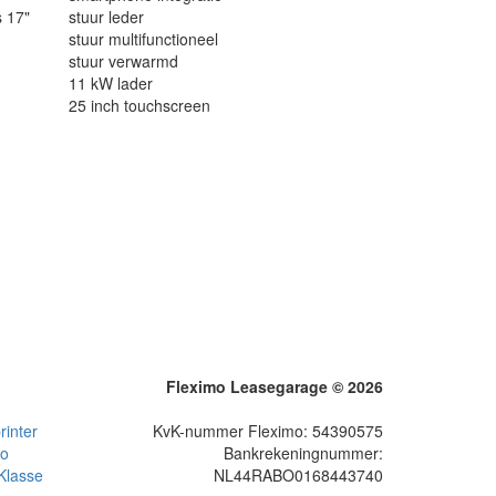
s 17"
stuur leder
stuur multifunctioneel
stuur verwarmd
11 kW lader
25 inch touchscreen
Fleximo Leasegarage © 2026
inter
KvK-nummer Fleximo: 54390575
to
Bankrekeningnummer:
Klasse
NL44RABO0168443740