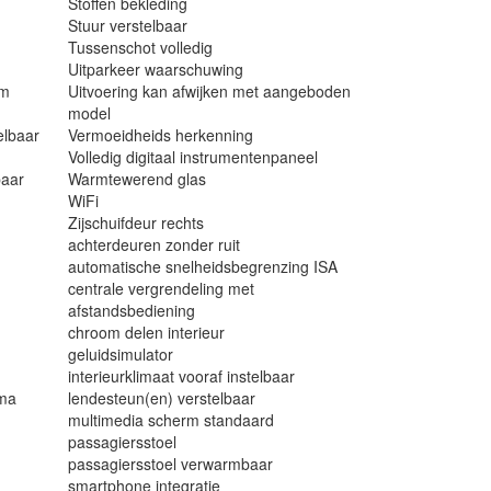
Stoffen bekleding
Stuur verstelbaar
Tussenschot volledig
Uitparkeer waarschuwing
em
Uitvoering kan afwijken met aangeboden
model
elbaar
Vermoeidheids herkenning
Volledig digitaal instrumentenpaneel
baar
Warmtewerend glas
WiFi
Zijschuifdeur rechts
achterdeuren zonder ruit
automatische snelheidsbegrenzing ISA
centrale vergrendeling met
afstandsbediening
chroom delen interieur
geluidsimulator
interieurklimaat vooraf instelbaar
mma
lendesteun(en) verstelbaar
multimedia scherm standaard
passagiersstoel
passagiersstoel verwarmbaar
smartphone integratie