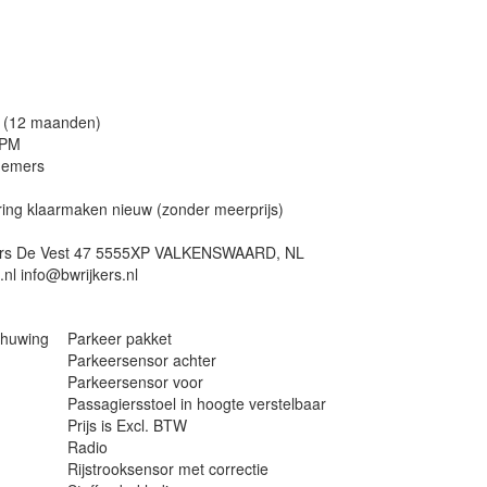
e (12 maanden)
BPM
nemers
ering klaarmaken nieuw (zonder meerprijs)
ijkers De Vest 47 5555XP VALKENSWAARD, NL
nl info@bwrijkers.nl
chuwing
Parkeer pakket
Parkeersensor achter
Parkeersensor voor
Passagiersstoel in hoogte verstelbaar
Prijs is Excl. BTW
Radio
Rijstrooksensor met correctie