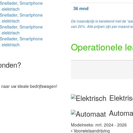
36 mnd
De maandprijs is berekend met de “aan
van 20%. Alle prijzen zijn per maand en
Operationele l
vonden?
 naar uw ideale bedrijfswagen!
Elektri
Automa
Modelreeks: mrt. 2024 - 2026
• Voorwielaandrijving