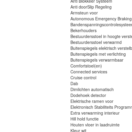
Anti Blokkeer Systeem
Anti doorSlip Regeling
Armsteun voor
Autonomous Emergency Braking
Bandenspanningscontrolesyste
Bekerhouders
Bestuurdersstoel in hoogte verst
Bestuurdersstoel verwarmd
Buitenspiegels elektrisch verstel
Buitenspiegels met verlichting
Buitenspiegels verwarmbaar
Comfortstoel(en)
Connected services
Cruise control
Dab
Dimlichten automatisch
Dodehoek detector
Elektrische ramen voor
Elektronisch Stabiliteits Progra
Extra verwarming interieur
Hill hold functie
Houten vloer in laadruimte
Kleur wit