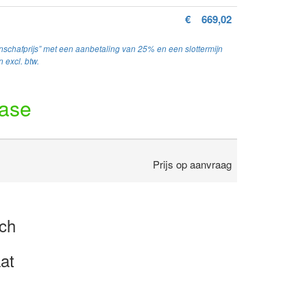
€
669,02
schafprijs” met een aanbetaling van 25% en een slottermijn
 excl. btw.
ease
Prijs op aanvraag
sch
at