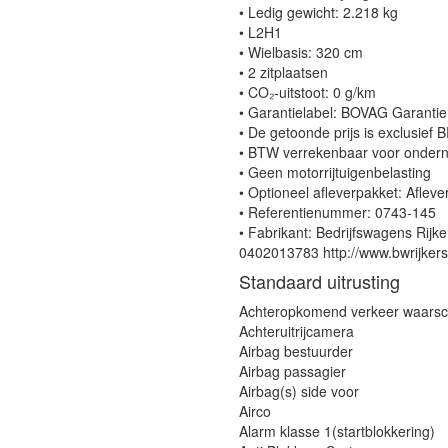
• Ledig gewicht: 2.218 kg
• L2H1
• Wielbasis: 320 cm
• 2 zitplaatsen
• CO₂-uitstoot: 0 g/km
• Garantielabel: BOVAG Garanti
• De getoonde prijs is exclusief 
• BTW verrekenbaar voor onder
• Geen motorrijtuigenbelasting
• Optioneel afleverpakket: Aflev
• Referentienummer: 0743-145
• Fabrikant: Bedrijfswagens R
0402013783 http://www.bwrijkers.
Standaard uitrusting
Achteropkomend verkeer waars
Achteruitrijcamera
Airbag bestuurder
Airbag passagier
Airbag(s) side voor
Airco
Alarm klasse 1(startblokkering)