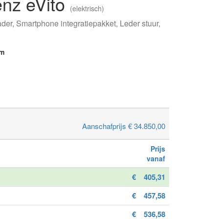
nz eVito
(elektrisch)
der, Smartphone integratiepakket, Leder stuur,
km
Aanschafprijs € 34.850,00
Prijs
vanaf
€
405,31
€
457,58
€
536,58