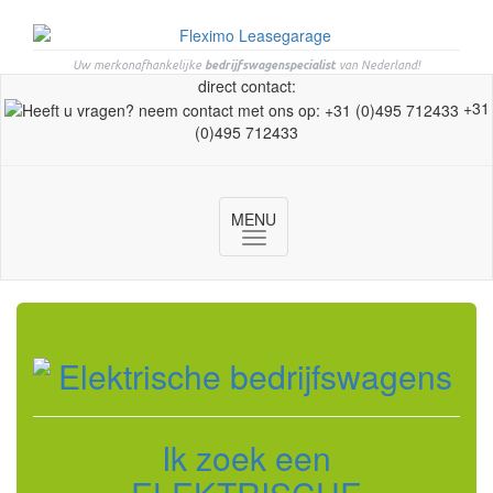
Uw merkonafhankelijke
bedrijfswagenspecialist
van Nederland!
direct contact:
+31
(0)495 712433
MENU
Toggle
navigation
Ik zoek een