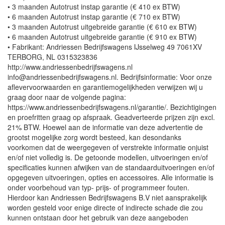
• 3 maanden Autotrust instap garantie (€ 410 ex BTW)
• 6 maanden Autotrust instap garantie (€ 710 ex BTW)
• 3 maanden Autotrust uitgebreide garantie (€ 610 ex BTW)
• 6 maanden Autotrust uitgebreide garantie (€ 910 ex BTW)
• Fabrikant: Andriessen Bedrijfswagens IJsselweg 49 7061XV
TERBORG, NL 0315323836
http://www.andriessenbedrijfswagens.nl
info@andriessenbedrijfswagens.nl. Bedrijfsinformatie: Voor onze
aflevervoorwaarden en garantiemogelijkheden verwijzen wij u
graag door naar de volgende pagina:
https://www.andriessenbedrijfswagens.nl/garantie/. Bezichtigingen
en proefritten graag op afspraak. Geadverteerde prijzen zijn excl.
21% BTW. Hoewel aan de informatie van deze advertentie de
grootst mogelijke zorg wordt besteed, kan desondanks
voorkomen dat de weergegeven of verstrekte informatie onjuist
en/of niet volledig is. De getoonde modellen, uitvoeringen en/of
specificaties kunnen afwijken van de standaarduitvoeringen en/of
opgegeven uitvoeringen, opties en accessoires. Alle informatie is
onder voorbehoud van typ- prijs- of programmeer fouten.
Hierdoor kan Andriessen Bedrijfswagens B.V niet aansprakelijk
worden gesteld voor enige directe of indirecte schade die zou
kunnen ontstaan door het gebruik van deze aangeboden