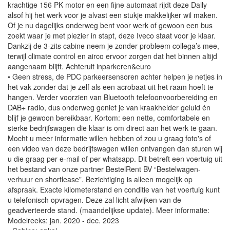
krachtige 156 PK motor en een fijne automaat rijdt deze Daily
alsof hij het werk voor je alvast een stukje makkelijker wil maken.
Of je nu dagelijks onderweg bent voor werk of gewoon een bus
zoekt waar je met plezier in stapt, deze Iveco staat voor je klaar.
Dankzij de 3-zits cabine neem je zonder probleem collega’s mee,
terwijl climate control en airco ervoor zorgen dat het binnen altijd
aangenaam blijft. Achteruit inparkeren&euro
• Geen stress, de PDC parkeersensoren achter helpen je netjes in
het vak zonder dat je zelf als een acrobaat uit het raam hoeft te
hangen. Verder voorzien van Bluetooth telefoonvoorbereiding en
DAB+ radio, dus onderweg geniet je van kraakhelder geluid én
blijf je gewoon bereikbaar. Kortom: een nette, comfortabele en
sterke bedrijfswagen die klaar is om direct aan het werk te gaan.
Mocht u meer informatie willen hebben of zou u graag foto's of
een video van deze bedrijfswagen willen ontvangen dan sturen wij
u die graag per e-mail of per whatsapp. Dit betreft een voertuig uit
het bestand van onze partner BestelRent BV “Bestelwagen-
verhuur en shortlease”. Bezichtiging is alleen mogelijk op
afspraak. Exacte kilometerstand en conditie van het voertuig kunt
u telefonisch opvragen. Deze zal licht afwijken van de
geadverteerde stand. (maandelijkse update). Meer informatie:
Modelreeks: jan. 2020 - dec. 2023