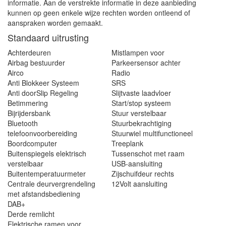
informatie. Aan de verstrekte informatie in deze aanbieding
kunnen op geen enkele wijze rechten worden ontleend of
aanspraken worden gemaakt.
Standaard uitrusting
Achterdeuren
Mistlampen voor
Airbag bestuurder
Parkeersensor achter
Airco
Radio
Anti Blokkeer Systeem
SRS
Anti doorSlip Regeling
Slijtvaste laadvloer
Betimmering
Start/stop systeem
Bijrijdersbank
Stuur verstelbaar
Bluetooth
Stuurbekrachtiging
telefoonvoorbereiding
Stuurwiel multifunctioneel
Boordcomputer
Treeplank
Buitenspiegels elektrisch
Tussenschot met raam
verstelbaar
USB-aansluiting
Buitentemperatuurmeter
Zijschuifdeur rechts
Centrale deurvergrendeling
12Volt aansluiting
met afstandsbediening
DAB+
Derde remlicht
Elektrische ramen voor