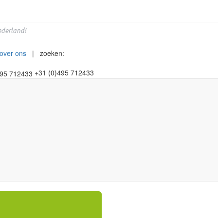
derland!
over ons
| zoeken:
+31 (0)495 712433