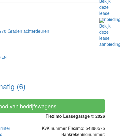
UREN
tig (6)
nbod van bedrijfswagens
Fleximo Leasegarage © 2026
inter
KvK-nummer Fleximo: 54390575
to
Bankrekeningnummer: