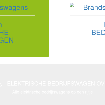
n
HE
BE
GEN
ELEKTRISCHE BEDRIJFSWAGEN OV
Alle elektrische bedrijfswagens op een rijtje