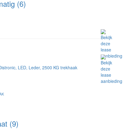
tig (6)
AK
t (9)