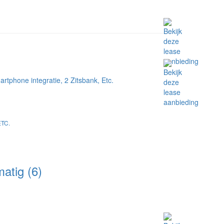
TC.
tig (6)