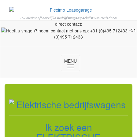
Uw merkonafhankelijke
bedrijfswagenspecialist
van Nederland!
direct contact:
+31
(0)495 712433
MENU
Toggle
navigation
Ik zoek een