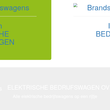
n
HE
BE
GEN
ELEKTRISCHE BEDRIJFSWAGEN OV
Alle elektrische bedrijfswagens op een rijtje