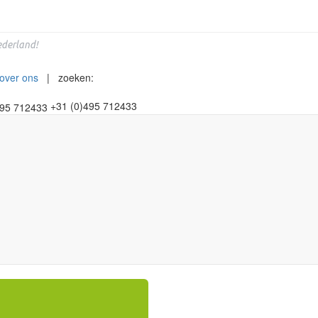
derland!
over ons
| zoeken:
+31 (0)495 712433