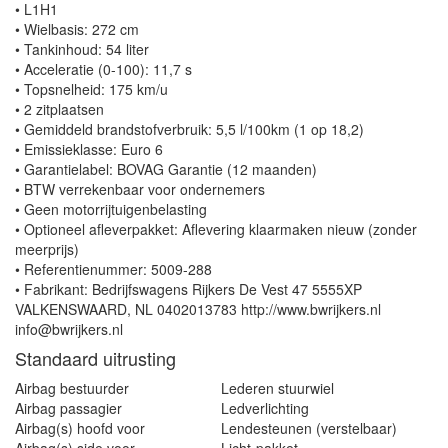
• L1H1
• Wielbasis: 272 cm
• Tankinhoud: 54 liter
• Acceleratie (0-100): 11,7 s
• Topsnelheid: 175 km/u
• 2 zitplaatsen
• Gemiddeld brandstofverbruik: 5,5 l/100km (1 op 18,2)
• Emissieklasse: Euro 6
• Garantielabel: BOVAG Garantie (12 maanden)
• BTW verrekenbaar voor ondernemers
• Geen motorrijtuigenbelasting
• Optioneel afleverpakket: Aflevering klaarmaken nieuw (zonder
meerprijs)
• Referentienummer: 5009-288
• Fabrikant: Bedrijfswagens Rijkers De Vest 47 5555XP
VALKENSWAARD, NL 0402013783 http://www.bwrijkers.nl
info@bwrijkers.nl
Standaard uitrusting
Airbag bestuurder
Lederen stuurwiel
Airbag passagier
Ledverlichting
Airbag(s) hoofd voor
Lendesteunen (verstelbaar)