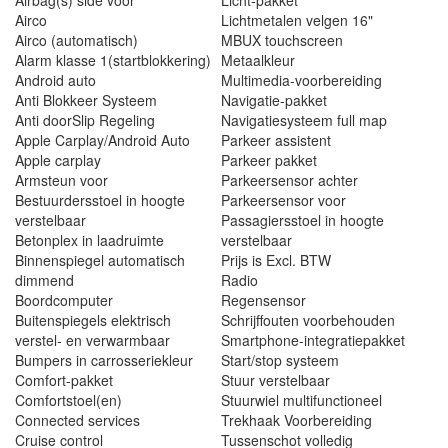
Airbag(s) side voor
Licht-pakket
Airco
Lichtmetalen velgen 16"
Airco (automatisch)
MBUX touchscreen
Alarm klasse 1(startblokkering)
Metaalkleur
Android auto
Multimedia-voorbereiding
Anti Blokkeer Systeem
Navigatie-pakket
Anti doorSlip Regeling
Navigatiesysteem full map
Apple Carplay/Android Auto
Parkeer assistent
Apple carplay
Parkeer pakket
Armsteun voor
Parkeersensor achter
Bestuurdersstoel in hoogte
Parkeersensor voor
verstelbaar
Passagiersstoel in hoogte
Betonplex in laadruimte
verstelbaar
Binnenspiegel automatisch
Prijs is Excl. BTW
dimmend
Radio
Boordcomputer
Regensensor
Buitenspiegels elektrisch
Schrijffouten voorbehouden
verstel- en verwarmbaar
Smartphone-integratiepakket
Bumpers in carrosseriekleur
Start/stop systeem
Comfort-pakket
Stuur verstelbaar
Comfortstoel(en)
Stuurwiel multifunctioneel
Connected services
Trekhaak Voorbereiding
Cruise control
Tussenschot volledig