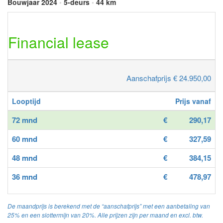
Bouwjaar 2024
•
5-deurs
•
44 km
Financial lease
Aanschafprijs € 24.950,00
Looptijd
Prijs vanaf
72 mnd
€
290,17
60 mnd
€
327,59
48 mnd
€
384,15
36 mnd
€
478,97
De maandprijs is berekend met de “aanschafprijs” met een aanbetaling van
25% en een slottermijn van 20%. Alle prijzen zijn per maand en excl. btw.