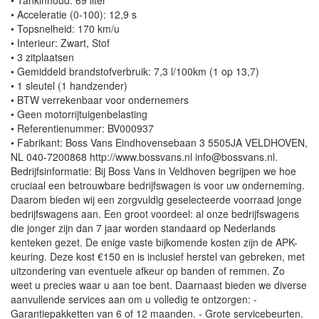
• Tankinhoud: 69 liter
• Acceleratie (0-100): 12,9 s
• Topsnelheid: 170 km/u
• Interieur: Zwart, Stof
• 3 zitplaatsen
• Gemiddeld brandstofverbruik: 7,3 l/100km (1 op 13,7)
• 1 sleutel (1 handzender)
• BTW verrekenbaar voor ondernemers
• Geen motorrijtuigenbelasting
• Referentienummer: BV000937
• Fabrikant: Boss Vans Eindhovensebaan 3 5505JA VELDHOVEN,
NL 040-7200868 http://www.bossvans.nl info@bossvans.nl.
Bedrijfsinformatie: Bij Boss Vans in Veldhoven begrijpen we hoe
cruciaal een betrouwbare bedrijfswagen is voor uw onderneming.
Daarom bieden wij een zorgvuldig geselecteerde voorraad jonge
bedrijfswagens aan. Een groot voordeel: al onze bedrijfswagens
die jonger zijn dan 7 jaar worden standaard op Nederlands
kenteken gezet. De enige vaste bijkomende kosten zijn de APK-
keuring. Deze kost €150 en is inclusief herstel van gebreken, met
uitzondering van eventuele afkeur op banden of remmen. Zo
weet u precies waar u aan toe bent. Daarnaast bieden we diverse
aanvullende services aan om u volledig te ontzorgen: -
Garantiepakketten van 6 of 12 maanden. - Grote servicebeurten.