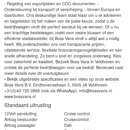
- Regeling van exportplaten en COC-documenten. -
Ondersteuning bij transport of verscheping – binnen Europa en
daarbuiten. Ons deskundige team staat klaar om u te adviseren
en begeleiden bij het maken van de juiste keuze, zodat u de
bedrijfswagen vindt die perfect aansluit bij uw wensen. Of u nu
een krachtige bestelwagen zoekt voor zware klussen of een
efficiënte stadsbesteller, bij Boss Vans vindt u altijd wat u nodig
heeft. Wij onderscheiden ons met transparante prijzen,
uitstekende service, flexibele financieringsmogelijkheden en een
snelle afhandeling. Zo bent u snel én zorgeloos onderweg. Kies
voor zekerheid en kwaliteit. Bezoek Boss Vans in Veldhoven en
ontdek de perfecte bedrijfswagen voor uw bedrijf. Benieuwd naar
meer details over dit voertuig&euro
• Bekijk uitgebreide specificaties en een video op onze website.
Boss Vans B.V. Eindhovensebaan 3. 5505 JA Veldhoven.
+31(0)40 720 0868 (ook via WhatsApp). info@bossvans.nl.
www.bossvans.nl
Standaard uitrusting
12Volt aansluiting
Cruise control
Airbag bestuurder
Cruisecontrol
Airbag passagier
Dab