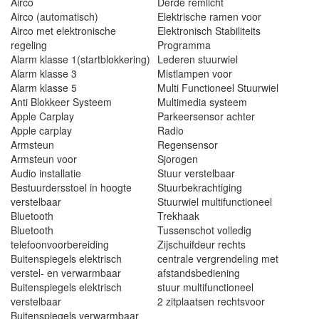
Airco
Derde remlicht
Airco (automatisch)
Elektrische ramen voor
Airco met elektronische
Elektronisch Stabiliteits
regeling
Programma
Alarm klasse 1(startblokkering)
Lederen stuurwiel
Alarm klasse 3
Mistlampen voor
Alarm klasse 5
Multi Functioneel Stuurwiel
Anti Blokkeer Systeem
Multimedia systeem
Apple Carplay
Parkeersensor achter
Apple carplay
Radio
Armsteun
Regensensor
Armsteun voor
Sjorogen
Audio installatie
Stuur verstelbaar
Bestuurdersstoel in hoogte
Stuurbekrachtiging
verstelbaar
Stuurwiel multifunctioneel
Bluetooth
Trekhaak
Bluetooth
Tussenschot volledig
telefoonvoorbereiding
Zijschuifdeur rechts
Buitenspiegels elektrisch
centrale vergrendeling met
verstel- en verwarmbaar
afstandsbediening
Buitenspiegels elektrisch
stuur multifunctioneel
verstelbaar
2 zitplaatsen rechtsvoor
Buitenspiegels verwarmbaar