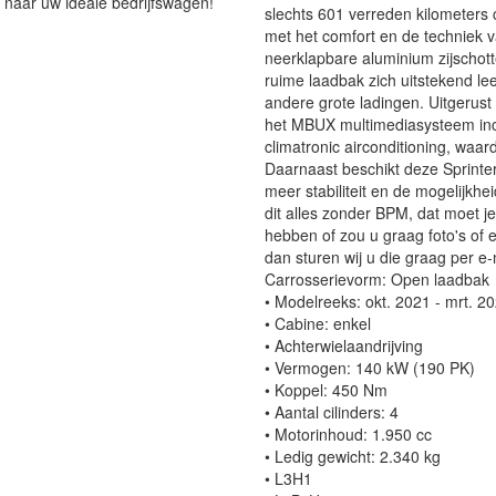
 naar uw ideale bedrijfswagen!
slechts 601 verreden kilometers
met het comfort en de techniek 
neerklapbare aluminium zijschott
ruime laadbak zich uitstekend le
andere grote ladingen. Uitgerus
het MBUX multimediasysteem inclu
climatronic airconditioning, waar
Daarnaast beschikt deze Sprinter 
meer stabiliteit en de mogelijkh
dit alles zonder BPM, dat moet j
hebben of zou u graag foto's of 
dan sturen wij u die graag per e
Carrosserievorm: Open laadbak
• Modelreeks: okt. 2021 - mrt. 2
• Cabine: enkel
• Achterwielaandrijving
• Vermogen: 140 kW (190 PK)
• Koppel: 450 Nm
• Aantal cilinders: 4
• Motorinhoud: 1.950 cc
• Ledig gewicht: 2.340 kg
• L3H1