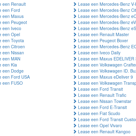
 een Renault
Lease een Mercedes-Benz V-
 een Ford
Lease een Mercedes-Benz Ci
 een Maxus
Lease een Mercedes-Benz eC
 een Peugeot
Lease een Mercedes-Benz eV
 een Iveco
Lease een Mercedes-Benz eSp
 een Opel
Lease een Renault Master
 een Toyota
Lease een Peugeot Boxer
 een Citroen
Lease een Mercedes-Benz E
 een Nissan
Lease een Iveco Daily
e een MAN
Lease een Maxus EDELIVER 
 een Kia
Lease een Volkswagen Crafte
 een Dodge
Lease een Volkswagen ID. Bu
 een Ford USA
Lease een Maxus eDeliver 9
e een FUSO
Lease een Volkswagen Transp
Lease een Ford Transit
Lease een Renault Trafic
Lease een Nissan Townstar
Lease een Ford E-Transit
Lease een Fiat Scudo
Lease een Ford Transit Cust
Lease een Opel Vivaro
Lease een Renault Kangoo