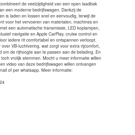
 combineert de veelzijdigheid van een open laadbak
van een moderne bedrijfswagen. Dankzij de
en is laden en lossen snel en eenvoudig, terwijl de
ent voor het vervoeren van materialen, machines en
t met een automatische transmissie, LED koplampen,
sief navigatie en Apple CarPlay, cruise control en
door iedere rit comfortabel en ontspannen verloopt.
over VB-luchtvering, wat zorgt voor extra rijcomfort,
eid om de rijhoogte aan te passen aan de belading. En
e toch vrolijk stemmen. Mocht u meer informatie willen
een video van deze bedrijfswagen willen ontvangen
-mail of per whatsapp. Meer informatie:
024