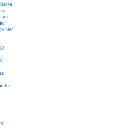
Klasse
tan
itan
ito
rinter
QV
3
r
zz
orter
om