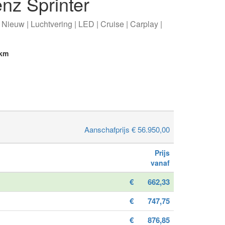
nz Sprinter
Nieuw | Luchtvering | LED | Cruise | Carplay |
km
Aanschafprijs € 56.950,00
Prijs
vanaf
€
662,33
€
747,75
€
876,85