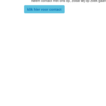
Neem contact met ons op, zodat wij op zoek gaan
klik hier voor contact