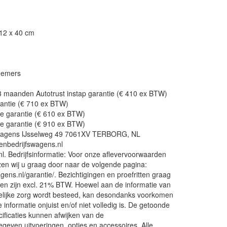
212 x 40 cm
nemers
 3 maanden Autotrust instap garantie (€ 410 ex BTW)
rantie (€ 710 ex BTW)
de garantie (€ 610 ex BTW)
de garantie (€ 910 ex BTW)
fswagens IJsselweg 49 7061XV TERBORG, NL
enbedrijfswagens.nl
l. Bedrijfsinformatie: Voor onze aflevervoorwaarden
zen wij u graag door naar de volgende pagina:
gens.nl/garantie/. Bezichtigingen en proefritten graag
zen zijn excl. 21% BTW. Hoewel aan de informatie van
elijke zorg wordt besteed, kan desondanks voorkomen
informatie onjuist en/of niet volledig is. De getoonde
cificaties kunnen afwijken van de
geven uitvoeringen, opties en accessoires. Alle