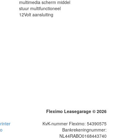
multimedia scherm middel
stuur multifunctioneel
12Volt aansluiting
Fleximo Leasegarage © 2026
inter
KvK-nummer Fleximo: 54390575
to
Bankrekeningnummer:
NL44RABO0168443740