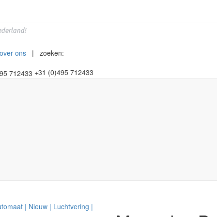
derland!
over ons
| zoeken:
+31 (0)495 712433