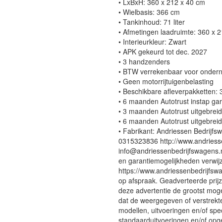
• LxBxH: 360 x 212 x 40 cm
• Wielbasis: 366 cm
• Tankinhoud: 71 liter
• Afmetingen laadruimte: 360 x 
• Interieurkleur: Zwart
• APK gekeurd tot dec. 2027
• 3 handzenders
• BTW verrekenbaar voor onder
• Geen motorrijtuigenbelasting
• Beschikbare afleverpakketten:
• 6 maanden Autotrust instap ga
• 3 maanden Autotrust uitgebrei
• 6 maanden Autotrust uitgebrei
• Fabrikant: Andriessen Bedrij
0315323836 http://www.andriess
info@andriessenbedrijfswagens.n
en garantiemogelijkheden verwij
https://www.andriessenbedrijfswa
op afspraak. Geadverteerde prij
deze advertentie de grootst mog
dat de weergegeven of verstrekte 
modellen, uitvoeringen en/of spe
standaarduitvoeringen en/of opge