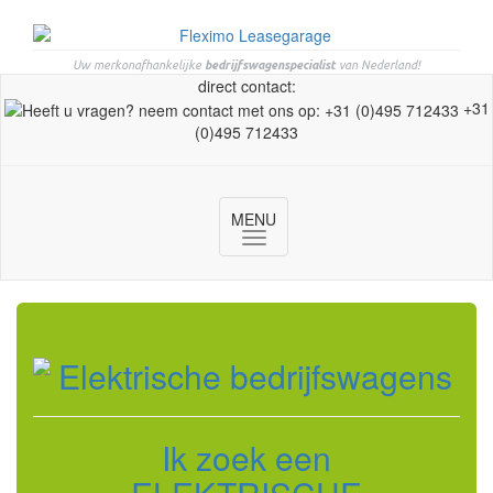
Uw merkonafhankelijke
bedrijfswagenspecialist
van Nederland!
direct contact:
+31
(0)495 712433
MENU
Toggle
navigation
Ik zoek een