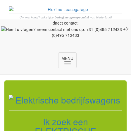
Uw merkonafhankelijke
bedrijfswagenspecialist
van Nederland!
direct contact:
+31
(0)495 712433
MENU
Toggle
navigation
Ik zoek een