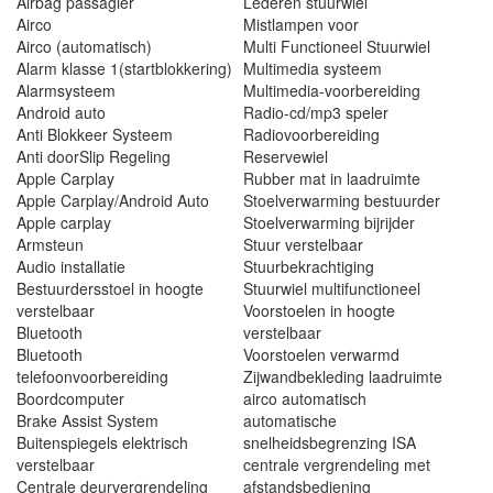
Airbag passagier
Lederen stuurwiel
Airco
Mistlampen voor
Airco (automatisch)
Multi Functioneel Stuurwiel
Alarm klasse 1(startblokkering)
Multimedia systeem
Alarmsysteem
Multimedia-voorbereiding
Android auto
Radio-cd/mp3 speler
Anti Blokkeer Systeem
Radiovoorbereiding
Anti doorSlip Regeling
Reservewiel
Apple Carplay
Rubber mat in laadruimte
Apple Carplay/Android Auto
Stoelverwarming bestuurder
Apple carplay
Stoelverwarming bijrijder
Armsteun
Stuur verstelbaar
Audio installatie
Stuurbekrachtiging
Bestuurdersstoel in hoogte
Stuurwiel multifunctioneel
verstelbaar
Voorstoelen in hoogte
Bluetooth
verstelbaar
Bluetooth
Voorstoelen verwarmd
telefoonvoorbereiding
Zijwandbekleding laadruimte
Boordcomputer
airco automatisch
Brake Assist System
automatische
Buitenspiegels elektrisch
snelheidsbegrenzing ISA
verstelbaar
centrale vergrendeling met
Centrale deurvergrendeling
afstandsbediening