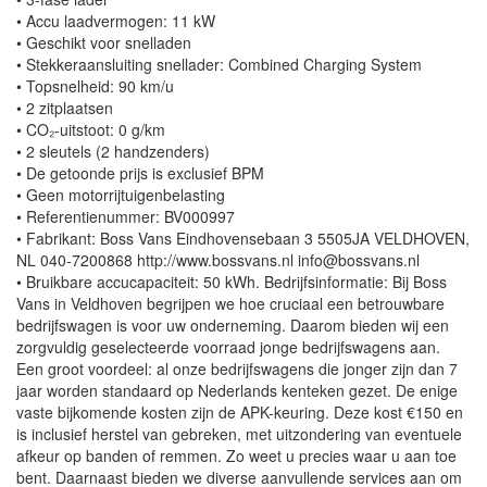
• Accu laadvermogen: 11 kW
• Geschikt voor snelladen
• Stekkeraansluiting snellader: Combined Charging System
• Topsnelheid: 90 km/u
• 2 zitplaatsen
• CO₂-uitstoot: 0 g/km
• 2 sleutels (2 handzenders)
• De getoonde prijs is exclusief BPM
• Geen motorrijtuigenbelasting
• Referentienummer: BV000997
• Fabrikant: Boss Vans Eindhovensebaan 3 5505JA VELDHOVEN,
NL 040-7200868 http://www.bossvans.nl info@bossvans.nl
• Bruikbare accucapaciteit: 50 kWh. Bedrijfsinformatie: Bij Boss
Vans in Veldhoven begrijpen we hoe cruciaal een betrouwbare
bedrijfswagen is voor uw onderneming. Daarom bieden wij een
zorgvuldig geselecteerde voorraad jonge bedrijfswagens aan.
Een groot voordeel: al onze bedrijfswagens die jonger zijn dan 7
jaar worden standaard op Nederlands kenteken gezet. De enige
vaste bijkomende kosten zijn de APK-keuring. Deze kost €150 en
is inclusief herstel van gebreken, met uitzondering van eventuele
afkeur op banden of remmen. Zo weet u precies waar u aan toe
bent. Daarnaast bieden we diverse aanvullende services aan om