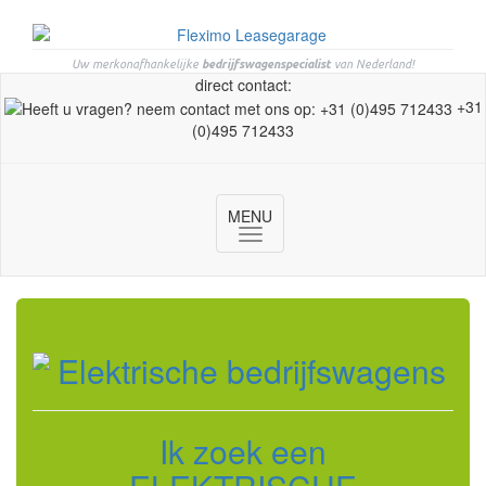
Uw merkonafhankelijke
bedrijfswagenspecialist
van Nederland!
direct contact:
+31
(0)495 712433
MENU
Toggle
navigation
Ik zoek een