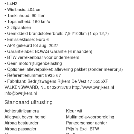
• L4H2
• Wielbasis: 404 cm
• Tankinhoud: 90 liter
• Topsnelheid: 160 km/u
• 3 zitplaatsen
• Gemiddeld brandstofverbruik: 7,9 l/100km (1 op 12,7)
• Emissieklasse: Euro 6
• APK gekeurd tot aug. 2027
• Garantielabel: BOVAG Garantie (6 maanden)
• BTW verrekenbaar voor ondernemers
• Geen motorrijtuigenbelasting
• Optioneel afleverpakket: aflevering pakket (zonder meerprijs)
• Referentienummer: 8935-67
• Fabrikant: Bedrijfswagens Rijkers De Vest 47 5555XP
VALKENSWAARD, NL 0402013783 http://www.bwrijkers.nl
info@bwrijkers.nl
Standaard uitrusting
Achteruitrijcamera
Kleur wit
Aflegvak boven hemel
Multimedia-voorbereiding
Airbag bestuurder
Parkeersensor achter
Airbag passagier
Prijs is Excl. BTW