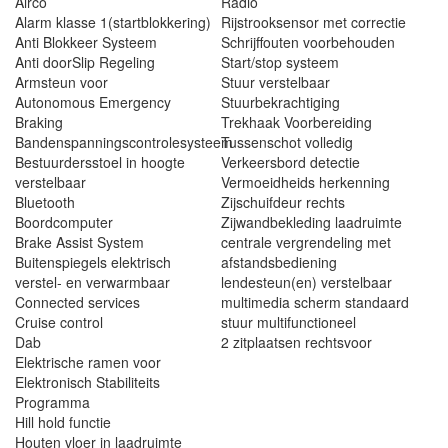
Airco
Radio
Alarm klasse 1(startblokkering)
Rijstrooksensor met correctie
Anti Blokkeer Systeem
Schrijffouten voorbehouden
Anti doorSlip Regeling
Start/stop systeem
Armsteun voor
Stuur verstelbaar
Autonomous Emergency
Stuurbekrachtiging
Braking
Trekhaak Voorbereiding
Bandenspanningscontrolesysteem
Tussenschot volledig
Bestuurdersstoel in hoogte
Verkeersbord detectie
verstelbaar
Vermoeidheids herkenning
Bluetooth
Zijschuifdeur rechts
Boordcomputer
Zijwandbekleding laadruimte
Brake Assist System
centrale vergrendeling met
Buitenspiegels elektrisch
afstandsbediening
verstel- en verwarmbaar
lendesteun(en) verstelbaar
Connected services
multimedia scherm standaard
Cruise control
stuur multifunctioneel
Dab
2 zitplaatsen rechtsvoor
Elektrische ramen voor
Elektronisch Stabiliteits
Programma
Hill hold functie
Houten vloer in laadruimte