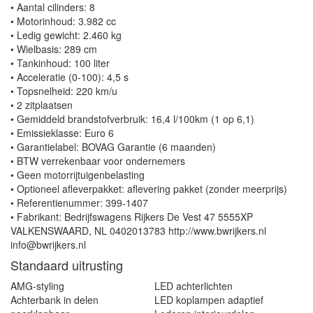
• Aantal cilinders: 8
• Motorinhoud: 3.982 cc
• Ledig gewicht: 2.460 kg
• Wielbasis: 289 cm
• Tankinhoud: 100 liter
• Acceleratie (0-100): 4,5 s
• Topsnelheid: 220 km/u
• 2 zitplaatsen
• Gemiddeld brandstofverbruik: 16,4 l/100km (1 op 6,1)
• Emissieklasse: Euro 6
• Garantielabel: BOVAG Garantie (6 maanden)
• BTW verrekenbaar voor ondernemers
• Geen motorrijtuigenbelasting
• Optioneel afleverpakket: aflevering pakket (zonder meerprijs)
• Referentienummer: 399-1407
• Fabrikant: Bedrijfswagens Rijkers De Vest 47 5555XP
VALKENSWAARD, NL 0402013783 http://www.bwrijkers.nl
info@bwrijkers.nl
Standaard uitrusting
AMG-styling
LED achterlichten
Achterbank in delen
LED koplampen adaptief