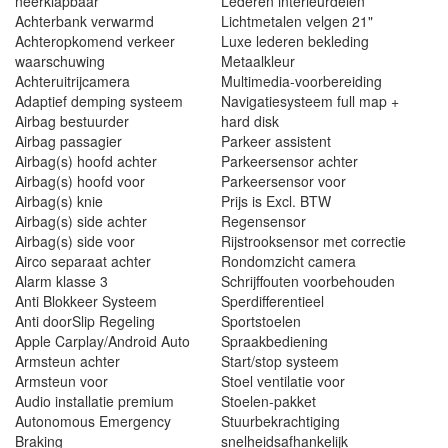
neerklapbaar
Lederen interieurdelen
Achterbank verwarmd
Lichtmetalen velgen 21"
Achteropkomend verkeer
Luxe lederen bekleding
waarschuwing
Metaalkleur
Achteruitrijcamera
Multimedia-voorbereiding
Adaptief demping systeem
Navigatiesysteem full map +
Airbag bestuurder
hard disk
Airbag passagier
Parkeer assistent
Airbag(s) hoofd achter
Parkeersensor achter
Airbag(s) hoofd voor
Parkeersensor voor
Airbag(s) knie
Prijs is Excl. BTW
Airbag(s) side achter
Regensensor
Airbag(s) side voor
Rijstrooksensor met correctie
Airco separaat achter
Rondomzicht camera
Alarm klasse 3
Schrijffouten voorbehouden
Anti Blokkeer Systeem
Sperdifferentieel
Anti doorSlip Regeling
Sportstoelen
Apple Carplay/Android Auto
Spraakbediening
Armsteun achter
Start/stop systeem
Armsteun voor
Stoel ventilatie voor
Audio installatie premium
Stoelen-pakket
Autonomous Emergency
Stuurbekrachtiging
Braking
snelheidsafhankelijk