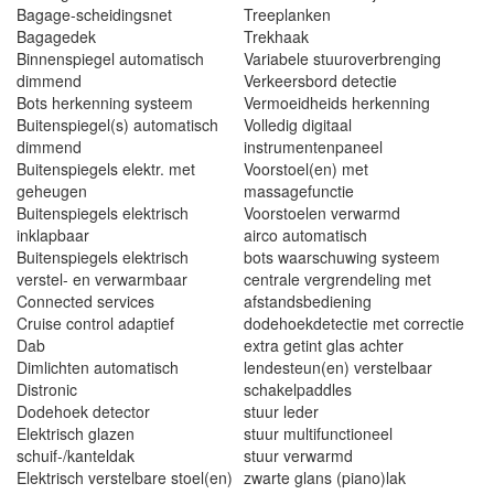
Bagage-scheidingsnet
Treeplanken
Bagagedek
Trekhaak
Binnenspiegel automatisch
Variabele stuuroverbrenging
dimmend
Verkeersbord detectie
Bots herkenning systeem
Vermoeidheids herkenning
Buitenspiegel(s) automatisch
Volledig digitaal
dimmend
instrumentenpaneel
Buitenspiegels elektr. met
Voorstoel(en) met
geheugen
massagefunctie
Buitenspiegels elektrisch
Voorstoelen verwarmd
inklapbaar
airco automatisch
Buitenspiegels elektrisch
bots waarschuwing systeem
verstel- en verwarmbaar
centrale vergrendeling met
Connected services
afstandsbediening
Cruise control adaptief
dodehoekdetectie met correctie
Dab
extra getint glas achter
Dimlichten automatisch
lendesteun(en) verstelbaar
Distronic
schakelpaddles
Dodehoek detector
stuur leder
Elektrisch glazen
stuur multifunctioneel
schuif-/kanteldak
stuur verwarmd
Elektrisch verstelbare stoel(en)
zwarte glans (piano)lak