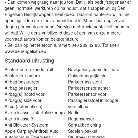
• Dan komen wij graag naar jou toe! Dat jij als bedrijfseigenaar er
geen ‘normale’ werkuren op na houdt, dat snappen wij bij Den
Engelsen Bedrijfswagens heel goed. Daarom hanteren wij ruime
openingstijden en is onze nooddienst is 24 uur per dag, zeven
dagen per week geopend, 'service met truck-mentaliteit' noemen
wij dat! Wil je eens vrijblijvend deze of een van onze andere
voorraad auto's komen bekijken&euro
• Bel dan op het telefoonnummer: 040 289 42 88. Tot snel!
www.denengelsen.eu
Standaard uitrusting
Achterdeuren zonder ruit
Navigatiesysteem full map
Achteruitrijcamera
Oplaadmogelijkheid
Airbag bestuurder
Parkeer assistent
Airbag passagier
Parkeersensor achter
Airbag(s) hoofd voor
Parkeersensor voor
Airbag(s) side voor
Passagiersstoel in hoogte
Airco (automatisch)
verstelbaar
Alarm klasse 1(startblokkering)
Radio
Alarm klasse 3
Regensensor
Anti Blokkeer Systeem
Spraakbediening
Apple Carplay/Android Auto
Stoelen-pakket
Autonomous Emergency
Stuurbekrachtiging