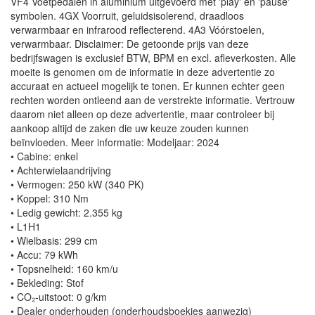
VF4 Voetpedalen in aluminium uitgevoerd met 'play' en 'pause'
symbolen. 4GX Voorruit, geluidsisolerend, draadloos
verwarmbaar en infrarood reflecterend. 4A3 Vóórstoelen,
verwarmbaar. Disclaimer: De getoonde prijs van deze
bedrijfswagen is exclusief BTW, BPM en excl. afleverkosten. Alle
moeite is genomen om de informatie in deze advertentie zo
accuraat en actueel mogelijk te tonen. Er kunnen echter geen
rechten worden ontleend aan de verstrekte informatie. Vertrouw
daarom niet alleen op deze advertentie, maar controleer bij
aankoop altijd de zaken die uw keuze zouden kunnen
beïnvloeden. Meer informatie: Modeljaar: 2024
• Cabine: enkel
• Achterwielaandrijving
• Vermogen: 250 kW (340 PK)
• Koppel: 310 Nm
• Ledig gewicht: 2.355 kg
• L1H1
• Wielbasis: 299 cm
• Accu: 79 kWh
• Topsnelheid: 160 km/u
• Bekleding: Stof
• CO₂-uitstoot: 0 g/km
• Dealer onderhouden (onderhoudsboekjes aanwezig)