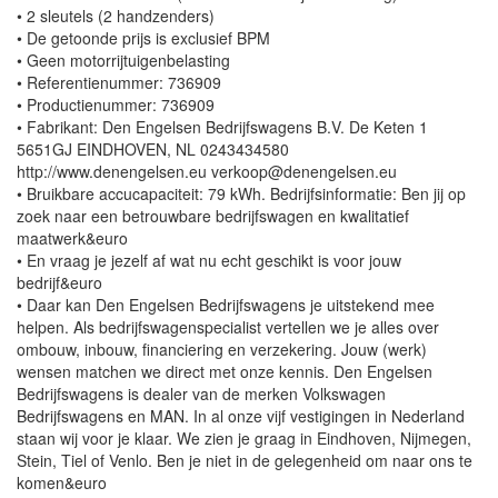
• 2 sleutels (2 handzenders)
• De getoonde prijs is exclusief BPM
• Geen motorrijtuigenbelasting
• Referentienummer: 736909
• Productienummer: 736909
• Fabrikant: Den Engelsen Bedrijfswagens B.V. De Keten 1
5651GJ EINDHOVEN, NL 0243434580
http://www.denengelsen.eu verkoop@denengelsen.eu
• Bruikbare accucapaciteit: 79 kWh. Bedrijfsinformatie: Ben jij op
zoek naar een betrouwbare bedrijfswagen en kwalitatief
maatwerk&euro
• En vraag je jezelf af wat nu echt geschikt is voor jouw
bedrijf&euro
• Daar kan Den Engelsen Bedrijfswagens je uitstekend mee
helpen. Als bedrijfswagenspecialist vertellen we je alles over
ombouw, inbouw, financiering en verzekering. Jouw (werk)
wensen matchen we direct met onze kennis. Den Engelsen
Bedrijfswagens is dealer van de merken Volkswagen
Bedrijfswagens en MAN. In al onze vijf vestigingen in Nederland
staan wij voor je klaar. We zien je graag in Eindhoven, Nijmegen,
Stein, Tiel of Venlo. Ben je niet in de gelegenheid om naar ons te
komen&euro