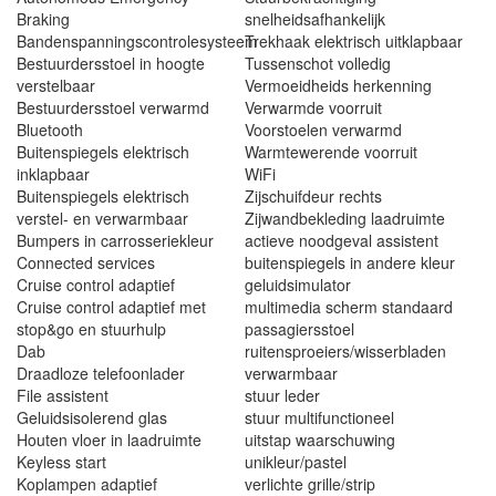
Braking
snelheidsafhankelijk
Bandenspanningscontrolesysteem
Trekhaak elektrisch uitklapbaar
Bestuurdersstoel in hoogte
Tussenschot volledig
verstelbaar
Vermoeidheids herkenning
Bestuurdersstoel verwarmd
Verwarmde voorruit
Bluetooth
Voorstoelen verwarmd
Buitenspiegels elektrisch
Warmtewerende voorruit
inklapbaar
WiFi
Buitenspiegels elektrisch
Zijschuifdeur rechts
verstel- en verwarmbaar
Zijwandbekleding laadruimte
Bumpers in carrosseriekleur
actieve noodgeval assistent
Connected services
buitenspiegels in andere kleur
Cruise control adaptief
geluidsimulator
Cruise control adaptief met
multimedia scherm standaard
stop&go en stuurhulp
passagiersstoel
Dab
ruitensproeiers/wisserbladen
Draadloze telefoonlader
verwarmbaar
File assistent
stuur leder
Geluidsisolerend glas
stuur multifunctioneel
Houten vloer in laadruimte
uitstap waarschuwing
Keyless start
unikleur/pastel
Koplampen adaptief
verlichte grille/strip