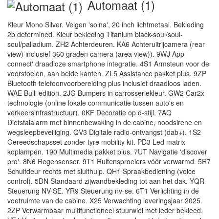
Automaat (1)
Kleur Mono Silver. Velgen 'solna', 20 inch lichtmetaal. Bekleding
2b determined. Kleur bekleding Titanium black-soul/soul-
soul/palladium. ZH2 Achterdeuren. KA6 Achteruitrijcamera (rear
view) inclusief 360 graden camera (area view)). 9WJ App
connect' draadloze smartphone integratie. 4S1 Armsteun voor de
voorstoelen, aan beide kanten. ZL5 Assistance pakket plus. 9ZP
Bluetooth telefoonvoorbereiding plus inclusief draadloos laden.
WAE Bulli edition. 2JG Bumpers in carrosseriekleur. GW2 Car2x
technologie (online lokale communicatie tussen auto's en
verkeersinfrastructuur). 0KF Decoratie op d-stijl. 7AQ
Diefstalalarm met binnenbewaking in de cabine, noodsirene en
wegsleepbeveiliging. QV3 Digitale radio-ontvangst (dab+). 1S2
Gereedschapsset zonder tyre mobility kit. PD3 Led matrix
koplampen. 190 Multimedia pakket plus. 7UT Navigatie 'discover
pro'. 8N6 Regensensor. 9T1 Ruitensproeiers vóór verwarmd. 5R7
Schuifdeur rechts met sluithulp. QH1 Spraakbediening (voice
control). 5DN Standaard zijwandbekleding tot aan het dak. YQR
Steuerung NV-SE. YR9 Steuerung nv-se. 6T1 Verlichting in de
voetruimte van de cabine. X25 Verwachting leveringsjaar 2025.
2ZP Verwarmbaar multifunctioneel stuurwiel met leder bekleed.