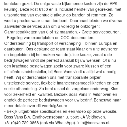
kenteken gezet. De enige vaste bijkomende kosten zijn de APK-
keuring. Deze kost €150 en is inclusief herstel van gebreken, met
uitzondering van eventuele afkeur op banden of remmen. Zo
weet u precies waar u aan toe bent. Daarnaast bieden we diverse
aanvullende services aan om u volledig te ontzorgen: -
Garantiepakketten van 6 of 12 maanden. - Grote servicebeurten.
- Regeling van exportplaten en COC-documenten. -
Ondersteuning bij transport of verscheping – binnen Europa en
daarbuiten. Ons deskundige team staat klaar om u te adviseren
en begeleiden bij het maken van de juiste keuze, zodat u de
bedrijfswagen vindt die perfect aansluit bij uw wensen. Of u nu
een krachtige bestelwagen zoekt voor zware klussen of een
efficiënte stadsbesteller, bij Boss Vans vindt u altijd wat u nodig
heeft. Wij onderscheiden ons met transparante prijzen,
uitstekende service, flexibele financieringsmogelijkheden en een
snelle afhandeling. Zo bent u snel én zorgeloos onderweg. Kies
voor zekerheid en kwaliteit. Bezoek Boss Vans in Veldhoven en
ontdek de perfecte bedrijfswagen voor uw bedrijf. Benieuwd naar
meer details over dit voertuig&euro
• Bekijk uitgebreide specificaties en een video op onze website.
Boss Vans B.V. Eindhovensebaan 3. 5505 JA Veldhoven.
+31(0)40 720 0868 (ook via WhatsApp). info@bossvans.nl.