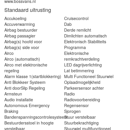
www.bossvans.nl
Standaard uitrusting
Accukoeling
Cruisecontrol
Accuverwarming
Dab
Airbag bestuurder
Derde remlicht
Airbag passagier
Dimlichten automatisch
Airbag(s) hoofd voor
Elektronisch Stabiliteits
Airbag(s) side voor
Programma
Airco
Elektronische
Airco (automatisch)
remkrachtverdeling
Airco met elektronische
LED dagrijverlichting
regeling
Lat betimmering
Alarm klasse 1(startblokkering)
Multi Functioneel Stuurwiel
Anti Blokkeer Systeem
Oplaadmogelijkheid
Anti doorSlip Regeling
Parkeersensor achter
Armsteun
Radio
Audio installatie
Radiovoorbereiding
Autonomous Emergency
Regensensor
Braking
Sjorogen
Bandenspanningscontrolesysteem
Stuur verstelbaar
Bestuurdersstoel in hoogte
Stuurbekrachtiging
verstelbaar
Stuurwiel multifunctioneel