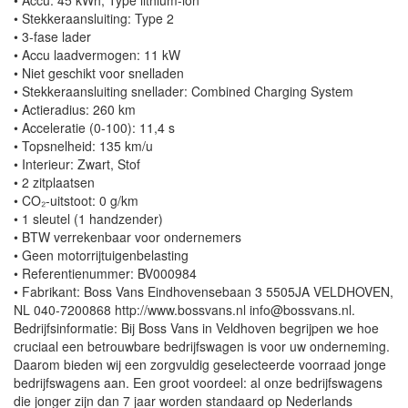
• Accu: 45 kWh, Type lithium-ion
• Stekkeraansluiting: Type 2
• 3-fase lader
• Accu laadvermogen: 11 kW
• Niet geschikt voor snelladen
• Stekkeraansluiting snellader: Combined Charging System
• Actieradius: 260 km
• Acceleratie (0-100): 11,4 s
• Topsnelheid: 135 km/u
• Interieur: Zwart, Stof
• 2 zitplaatsen
• CO₂-uitstoot: 0 g/km
• 1 sleutel (1 handzender)
• BTW verrekenbaar voor ondernemers
• Geen motorrijtuigenbelasting
• Referentienummer: BV000984
• Fabrikant: Boss Vans Eindhovensebaan 3 5505JA VELDHOVEN,
NL 040-7200868 http://www.bossvans.nl info@bossvans.nl.
Bedrijfsinformatie: Bij Boss Vans in Veldhoven begrijpen we hoe
cruciaal een betrouwbare bedrijfswagen is voor uw onderneming.
Daarom bieden wij een zorgvuldig geselecteerde voorraad jonge
bedrijfswagens aan. Een groot voordeel: al onze bedrijfswagens
die jonger zijn dan 7 jaar worden standaard op Nederlands