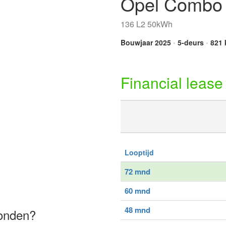
Opel Combo 
136 L2 50kWh
Bouwjaar 2025
•
5-deurs
•
821 
Financial lease
Looptijd
72 mnd
60 mnd
48 mnd
vonden?