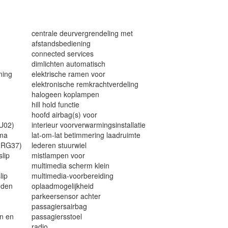
centrale deurvergrendeling met
afstandsbediening
connected services
dimlichten automatisch
ning
elektrische ramen voor
elektronische remkrachtverdeling
halogeen koplampen
hill hold functie
hoofd airbag(s) voor
HU02)
interieur voorverwarmingsinstallatie
mma
lat-om-lat betimmering laadruimte
 (RG37)
lederen stuurwiel
lip
mistlampen voor
multimedia scherm klein
lip
multimedia-voorbereiding
nden
oplaadmogelijkheid
parkeersensor achter
passagiersairbag
un en
passagiersstoel
.
radio