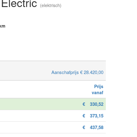
Electric
(elektrisch)
km
Aanschafprijs € 28.420,00
Prijs
vanaf
€
330,52
€
373,15
€
437,58