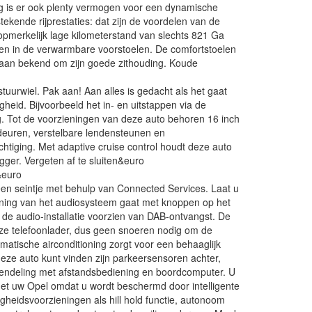
ving is er ook plenty vermogen voor een dynamische
 uitstekende rijprestaties: dat zijn de voordelen van de
opmerkelijk lage kilometerstand van slechts 821 Ga
tten in de verwarmbare voorstoelen. De comfortstoelen
taan bekend om zijn goede zithouding. Koude
tuurwiel. Pak aan! Aan alles is gedacht als het gaat
heid. Bijvoorbeeld het in- en uitstappen via de
g. Tot de voorzieningen van deze auto behoren 16 inch
rdeuren, verstelbare lendensteunen en
chtiging. Met adaptive cruise control houdt deze auto
gger. Vergeten af te sluiten&euro
&euro
 een seintje met behulp van Connected Services. Laat u
ening van het audiosysteem gaat met knoppen op het
s de audio-installatie voorzien van DAB-ontvangst. De
oze telefoonlader, dus geen snoeren nodig om de
atische airconditioning zorgt voor een behaaglijk
 deze auto kunt vinden zijn parkeersensoren achter,
grendeling met afstandsbediening en boordcomputer. U
met uw Opel omdat u wordt beschermd door intelligente
igheidsvoorzieningen als hill hold functie, autonoom