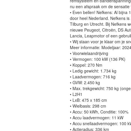
remsysteem en bandenspanningco
nu een afspraak om de sensatie v
• Even bellen! Nefkens: Al bijna 
door heel Nederland. Nefkens is 
Tilburg en Utrecht. Bij Nefkens 
nieuwe Peugeot, Citroën, DS Aut
Lancia, Leapmotor of een gebrui
• Wij staan voor je klaar om je 
Meer informatie: Modeljaar: 202
• Voorwielaandrijving
• Vermogen: 100 kW (136 PK)
• Koppel: 270 Nm
• Ledig gewicht: 1.734 kg
• Laadvermogen: 716 kg
• GVW: 2.450 kg
• Max. trekgewicht: 750 kg (ong
• L2H1
• LxB: 475 x 185 cm
• Wielbasis: 298 cm
• Accu: 50 kWh, Conditie: 100%
• Accu laadvermogen: 11 kW
• Accu snellaadvermogen: 100 
• Actieradius: 336 km