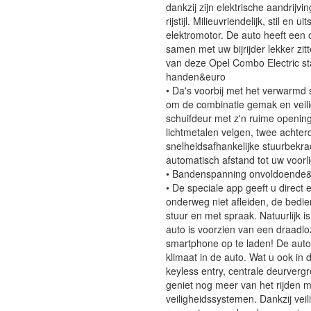
dankzij zijn elektrische aandrij
rijstijl. Milieuvriendelijk, stil en
elektromotor. De auto heeft een 
samen met uw bijrijder lekker zi
van deze Opel Combo Electric s
handen&euro
• Da's voorbij met het verwarmd s
om de combinatie gemak en veilig
schuifdeur met z'n ruime openin
lichtmetalen velgen, twee achte
snelheidsafhankelijke stuurbekra
automatisch afstand tot uw voorli
• Bandenspanning onvoldoende
• De speciale app geeft u direct
onderweg niet afleiden, de bedi
stuur en met spraak. Natuurlijk i
auto is voorzien van een draadl
smartphone op te laden! De autom
klimaat in de auto. Wat u ook in
keyless entry, centrale deurver
geniet nog meer van het rijden 
veiligheidssystemen. Dankzij veil