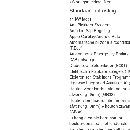
• Storingsmelding: Nee
Standaard uitrusting
11 kW lader
Anti Blokkeer Systeem
Anti doorSlip Regeling
Apple Carplay/Android Auto
Automatische bi-zone airconditio
(RE07)
Autonomous Emergency Braking
DAB ontvanger
Draadloze telefoonlader (E301)
Elektrisch inklapbare spiegels (
Elektronisch Stabiliteits Progra
Highway Integrated Assist (HIA)
Houten vloer laadruimte met antis
afwerking (9mm) (GB33)
Houtenvloer laadruimte met antis
afwerking (9mm) + houten zijwa
(GB38)
In hoogte verstelbare comfort
bestuurdersstoel met lendenste
armsteun (armsteun vervalt i.c.m