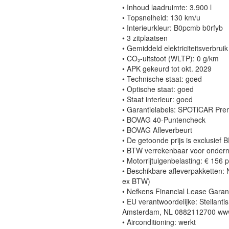
• Inhoud laadruimte: 3.900 l
• Topsnelheid: 130 km/u
• Interieurkleur: B0pcmb b0rfyb
• 3 zitplaatsen
• Gemiddeld elektriciteitsverbr
• CO₂-uitstoot (WLTP): 0 g/km
• APK gekeurd tot okt. 2029
• Technische staat: goed
• Optische staat: goed
• Staat interieur: goed
• Garantielabels: SPOTiCAR Pr
• BOVAG 40-Puntencheck
• BOVAG Afleverbeurt
• De getoonde prijs is exclusief 
• BTW verrekenbaar voor onder
• Motorrijtuigenbelasting: € 156 
• Beschikbare afleverpakketten:
ex BTW)
• Nefkens Financial Lease Garant
• EU verantwoordelijke: Stellan
Amsterdam, NL 0882112700 www.s
• Airconditioning: werkt