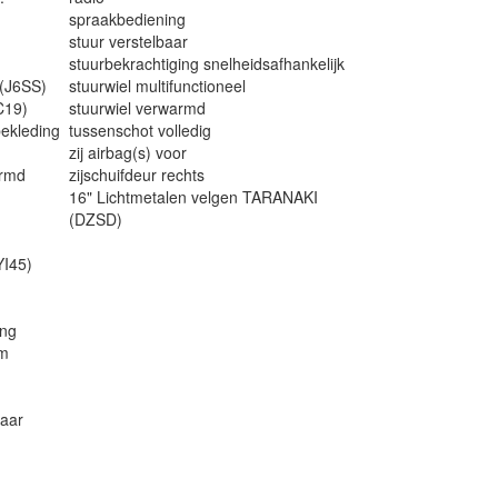
spraakbediening
stuur verstelbaar
stuurbekrachtiging snelheidsafhankelijk
 (J6SS)
stuurwiel multifunctioneel
C19)
stuurwiel verwarmd
bekleding
tussenschot volledig
zij airbag(s) voor
armd
zijschuifdeur rechts
16" Lichtmetalen velgen TARANAKI
(DZSD)
YI45)
ing
em
baar