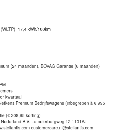
uik (WLTP): 17,4 kWh/100km
emium (24 maanden), BOVAG Garantie (6 maanden)
BPM
nemers
per kwartaal
 Nefkens Premium Bedrijfswagens (inbegrepen à € 995
ie (€ 208,95 korting)
tis Nederland B.V. Lemelerbergweg 12 1101AJ
tellantis.com customercare.nl@stellantis.com