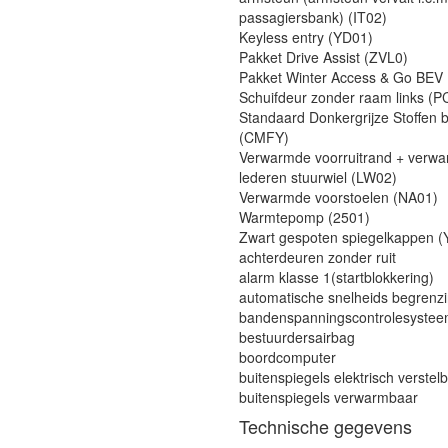
passagiersbank) (IT02)
Keyless entry (YD01)
Pakket Drive Assist (ZVL0)
Pakket Winter Access & Go BEV
Schuifdeur zonder raam links (P
Standaard Donkergrijze Stoffen 
(CMFY)
Verwarmde voorruitrand + verw
lederen stuurwiel (LW02)
Verwarmde voorstoelen (NA01)
Warmtepomp (2501)
Zwart gespoten spiegelkappen (
achterdeuren zonder ruit
alarm klasse 1(startblokkering)
automatische snelheids begrenz
bandenspanningscontrolesyste
bestuurdersairbag
boordcomputer
buitenspiegels elektrisch verstel
buitenspiegels verwarmbaar
Technische gegevens