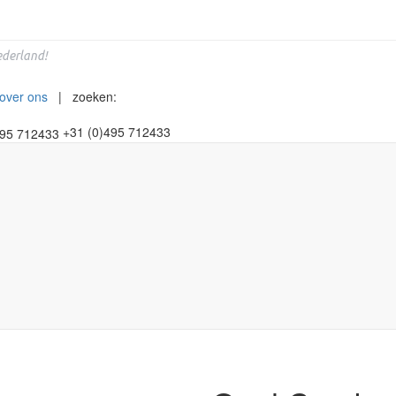
derland!
over ons
| zoeken:
+31 (0)495 712433