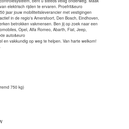
ntrolesysteem, bent u steeds veilig onderweg. Maak
an elektrisch rijden te ervaren. Proefrit&euro
150 jaar jouw mobiliteitsleverancier met vestigingen
actief in de regio's Amersfoort, Den Bosch, Eindhoven,
werken betrokken vakmensen. Ben jij op zoek naar een
omobiles, Opel, Alfa Romeo, Abarth, Fiat, Jeep,
kte auto&euro
snel en vakkundig op weg te helpen. Van harte welkom!
4
eremd 750 kg)
kW