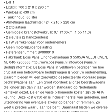
• L4H1
• LxBxH: 700 x 218 x 290 cm
• Wielbasis: 430 cm
• Tankinhoud: 80 liter
• Afmetingen laadruimte: 424 x 210 x 228 cm
• 2 zitplaatsen
• Gemiddeld brandstofverbruik: 9,1 l/100km (1 op 11,0)
• 2 sleutels (2 handzenders)
• BTW verrekenbaar voor ondernemers
• Geen motorrijtuigenbelasting
• Referentienummer: BV000919
• Fabrikant: Boss Vans Eindhovensebaan 3 5505JA VELDHOVEN,
NL 040-7200868 http://www.bossvans.nl info@bossvans.nl.
Bedrijfsinformatie: Bij Boss Vans in Veldhoven begrijpen we hoe
cruciaal een betrouwbare bedrijfswagen is voor uw onderneming.
Daarom bieden wij een zorgvuldig geselecteerde voorraad jonge
bedrijfswagens aan. Een groot voordeel: al onze bedrijfswagens
die jonger zijn dan 7 jaar worden standaard op Nederlands
kenteken gezet. De enige vaste bijkomende kosten zijn de APK-
keuring. Deze kost €150 en is inclusief herstel van gebreken, met
uitzondering van eventuele afkeur op banden of remmen. Zo
weet u precies waar u aan toe bent. Daarnaast bieden we diverse