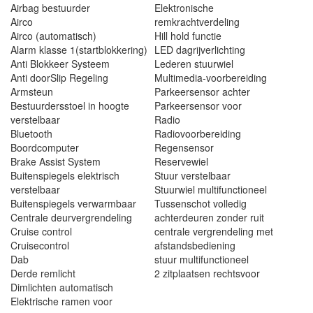
Airbag bestuurder
Elektronische
Airco
remkrachtverdeling
Airco (automatisch)
Hill hold functie
Alarm klasse 1(startblokkering)
LED dagrijverlichting
Anti Blokkeer Systeem
Lederen stuurwiel
Anti doorSlip Regeling
Multimedia-voorbereiding
Armsteun
Parkeersensor achter
Bestuurdersstoel in hoogte
Parkeersensor voor
verstelbaar
Radio
Bluetooth
Radiovoorbereiding
Boordcomputer
Regensensor
Brake Assist System
Reservewiel
Buitenspiegels elektrisch
Stuur verstelbaar
verstelbaar
Stuurwiel multifunctioneel
Buitenspiegels verwarmbaar
Tussenschot volledig
Centrale deurvergrendeling
achterdeuren zonder ruit
Cruise control
centrale vergrendeling met
Cruisecontrol
afstandsbediening
Dab
stuur multifunctioneel
Derde remlicht
2 zitplaatsen rechtsvoor
Dimlichten automatisch
Elektrische ramen voor