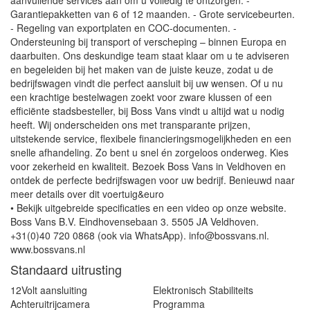
aanvullende services aan om u volledig te ontzorgen: -
Garantiepakketten van 6 of 12 maanden. - Grote servicebeurten.
- Regeling van exportplaten en COC-documenten. -
Ondersteuning bij transport of verscheping – binnen Europa en
daarbuiten. Ons deskundige team staat klaar om u te adviseren
en begeleiden bij het maken van de juiste keuze, zodat u de
bedrijfswagen vindt die perfect aansluit bij uw wensen. Of u nu
een krachtige bestelwagen zoekt voor zware klussen of een
efficiënte stadsbesteller, bij Boss Vans vindt u altijd wat u nodig
heeft. Wij onderscheiden ons met transparante prijzen,
uitstekende service, flexibele financieringsmogelijkheden en een
snelle afhandeling. Zo bent u snel én zorgeloos onderweg. Kies
voor zekerheid en kwaliteit. Bezoek Boss Vans in Veldhoven en
ontdek de perfecte bedrijfswagen voor uw bedrijf. Benieuwd naar
meer details over dit voertuig&euro
• Bekijk uitgebreide specificaties en een video op onze website.
Boss Vans B.V. Eindhovensebaan 3. 5505 JA Veldhoven.
+31(0)40 720 0868 (ook via WhatsApp). info@bossvans.nl.
www.bossvans.nl
Standaard uitrusting
12Volt aansluiting
Elektronisch Stabiliteits
Achteruitrijcamera
Programma