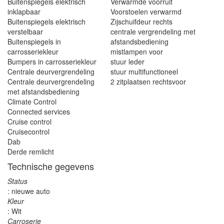
Buitenspiegels elektrisch
Verwarmde voorruit
inklapbaar
Voorstoelen verwarmd
Buitenspiegels elektrisch
Zijschuifdeur rechts
verstelbaar
centrale vergrendeling met
Buitenspiegels in
afstandsbediening
carrosseriekleur
mistlampen voor
Bumpers in carrosseriekleur
stuur leder
Centrale deurvergrendeling
stuur multifunctioneel
Centrale deurvergrendeling
2 zitplaatsen rechtsvoor
met afstandsbediening
Climate Control
Connected services
Cruise control
Cruisecontrol
Dab
Derde remlicht
Technische gegevens
Status
: nieuwe auto
Kleur
: Wit
Carroserie