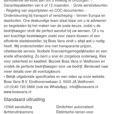
aanvullende services aan om u volledig te ontzorgen: -
Garantiepakketten van 6 of 12 maanden. - Grote servicebeurten.
- Regeling van exportplaten en COC-documenten. -
Ondersteuning bij transport of verscheping – binnen Europa en
daarbuiten. Ons deskundige team staat klaar om u te adviseren
en begeleiden bij het maken van de juiste keuze, zodat u de
bedrijfswagen vindt die perfect aansluit bij uw wensen. Of u nu
een krachtige bestelwagen zoekt voor zware klussen of een
efficiënte stadsbesteller, bij Boss Vans vindt u altijd wat u nodig
heeft. Wij onderscheiden ons met transparante prijzen,
uitstekende service, flexibele financieringsmogelijkheden en een
snelle afhandeling. Zo bent u snel én zorgeloos onderweg. Kies
voor zekerheid en kwaliteit. Bezoek Boss Vans in Veldhoven en
ontdek de perfecte bedrijfswagen voor uw bedrijf. Benieuwd naar
meer details over dit voertuig&euro
• Bekijk uitgebreide specificaties en een video op onze website.
Boss Vans B.V. Eindhovensebaan 3. 5505 JA Veldhoven.
+31(0)40 720 0868 (ook via WhatsApp). info@bossvans.nl.
www.bossvans.nl
Standaard uitrusting
12Volt aansluiting
Dimlichten automatisch
Achteruitrijcamera
Elektrische ramen voor