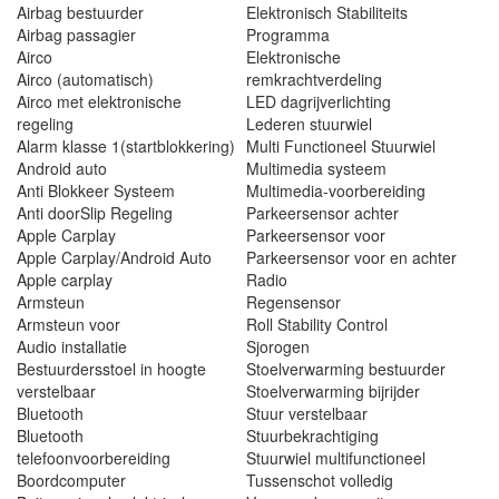
Airbag bestuurder
Elektronisch Stabiliteits
Airbag passagier
Programma
Airco
Elektronische
Airco (automatisch)
remkrachtverdeling
Airco met elektronische
LED dagrijverlichting
regeling
Lederen stuurwiel
Alarm klasse 1(startblokkering)
Multi Functioneel Stuurwiel
Android auto
Multimedia systeem
Anti Blokkeer Systeem
Multimedia-voorbereiding
Anti doorSlip Regeling
Parkeersensor achter
Apple Carplay
Parkeersensor voor
Apple Carplay/Android Auto
Parkeersensor voor en achter
Apple carplay
Radio
Armsteun
Regensensor
Armsteun voor
Roll Stability Control
Audio installatie
Sjorogen
Bestuurdersstoel in hoogte
Stoelverwarming bestuurder
verstelbaar
Stoelverwarming bijrijder
Bluetooth
Stuur verstelbaar
Bluetooth
Stuurbekrachtiging
telefoonvoorbereiding
Stuurwiel multifunctioneel
Boordcomputer
Tussenschot volledig