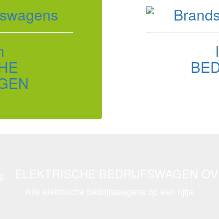
n
HE
BE
GEN
ELEKTRISCHE BEDRIJFSWAGEN OV
Alle elektrische bedrijfswagens op een rijtje