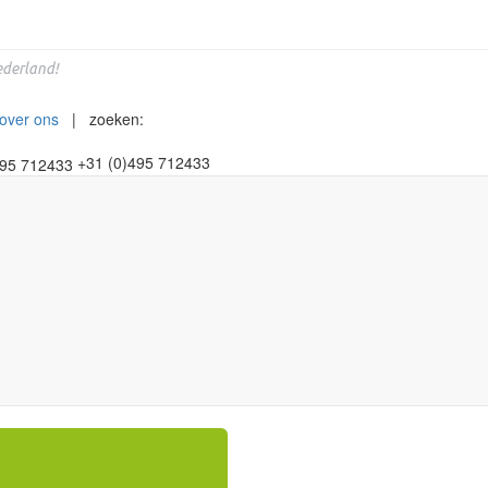
derland!
over ons
| zoeken:
+31 (0)495 712433