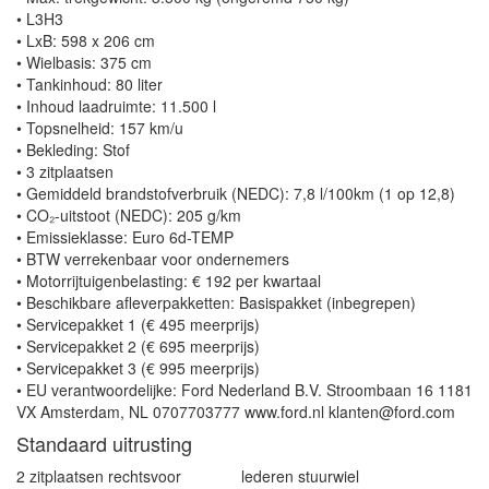
• L3H3
• LxB: 598 x 206 cm
• Wielbasis: 375 cm
• Tankinhoud: 80 liter
• Inhoud laadruimte: 11.500 l
• Topsnelheid: 157 km/u
• Bekleding: Stof
• 3 zitplaatsen
• Gemiddeld brandstofverbruik (NEDC): 7,8 l/100km (1 op 12,8)
• CO₂-uitstoot (NEDC): 205 g/km
• Emissieklasse: Euro 6d-TEMP
• BTW verrekenbaar voor ondernemers
• Motorrijtuigenbelasting: € 192 per kwartaal
• Beschikbare afleverpakketten: Basispakket (inbegrepen)
• Servicepakket 1 (€ 495 meerprijs)
• Servicepakket 2 (€ 695 meerprijs)
• Servicepakket 3 (€ 995 meerprijs)
• EU verantwoordelijke: Ford Nederland B.V. Stroombaan 16 1181
VX Amsterdam, NL 0707703777 www.ford.nl klanten@ford.com
Standaard uitrusting
2 zitplaatsen rechtsvoor
lederen stuurwiel