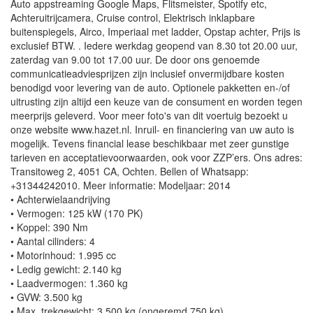
Auto appstreaming Google Maps, Flitsmeister, Spotify etc,
Achteruitrijcamera, Cruise control, Elektrisch inklapbare
buitenspiegels, Airco, Imperiaal met ladder, Opstap achter, Prijs is
exclusief BTW. . Iedere werkdag geopend van 8.30 tot 20.00 uur,
zaterdag van 9.00 tot 17.00 uur. De door ons genoemde
communicatieadviesprijzen zijn inclusief onvermijdbare kosten
benodigd voor levering van de auto. Optionele pakketten en-/of
uitrusting zijn altijd een keuze van de consument en worden tegen
meerprijs geleverd. Voor meer foto's van dit voertuig bezoekt u
onze website www.hazet.nl. Inruil- en financiering van uw auto is
mogelijk. Tevens financial lease beschikbaar met zeer gunstige
tarieven en acceptatievoorwaarden, ook voor ZZP’ers. Ons adres:
Transitoweg 2, 4051 CA, Ochten. Bellen of Whatsapp:
+31344242010. Meer informatie: Modeljaar: 2014
• Achterwielaandrijving
• Vermogen: 125 kW (170 PK)
• Koppel: 390 Nm
• Aantal cilinders: 4
• Motorinhoud: 1.995 cc
• Ledig gewicht: 2.140 kg
• Laadvermogen: 1.360 kg
• GVW: 3.500 kg
• Max. trekgewicht: 3.500 kg (ongeremd 750 kg)