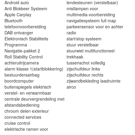
Android auto
lendesteunen (verstelbaar)
Anti Blokkeer Systeem
mistlampen voor
Apple Carplay
multimedia-voorbereiding
Bluetooth
navigatiesysteem full map
telefoonvoorbereiding
parkeersensor voor en achter
DAB ontvanger
radio
Elektronisch Stabiliteits
start/stop systeem
Programma
stuur verstelbaar
Navigatie-pakket 2
stuurwiel multifunctioneel
Roll Stability Control
trekhaak
achteruitrijcamera
tussenschot volledig
alarm klasse 1(startblokkering)
zijschuifdeur links
bestuurdersairbag
zijschuifdeur rechts
boordcomputer
zijwandbekleding laadruimte
buitenspiegels elektrisch
airco
verstel- en verwarmbaar
centrale deurvergrendeling met
afstandsbediening
chroom delen exterieur
connected services
cruise control
elektrische ramen voor