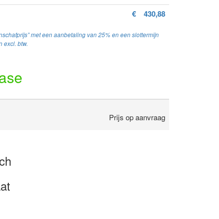
€
430,88
schafprijs” met een aanbetaling van 25% en een slottermijn
 excl. btw.
ease
Prijs op aanvraag
sch
at