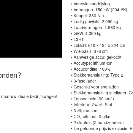
• Voorwielaandrijving
• Vermogen: 150 kW (204 PK)
• Koppel: 330 Nm
• Ledig gewicht: 2.090 kg
• Laadvermogen: 1.960 kg
• GVW: 4.050 kg
• L3H1
• LxBxH: 610 x 194 x 224 cm
• Wielbasis: 376 cm
• Aanwezige accu: gekocht
• Accutype: lithium-ion
• Accuconditie: 100%
vonden?
• Stekkeraansluiting: Type 2
• 3-fase lader
• Geschikt voor snelladen
• Stekkeraansluiting snellader:
 naar uw ideale bedrijfswagen!
• Topsnelheid: 90 km/u
• Interieur: Zwart, Stof
• 3 zitplaatsen
• CO₂-uitstoot: 0 g/km
• 2 sleutels (2 handzenders)
• De getoonde prijs is exclusief 