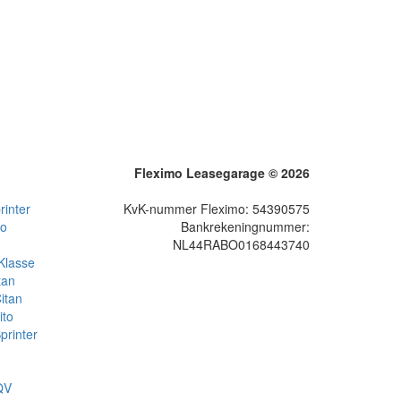
Fleximo Leasegarage © 2026
inter
KvK-nummer Fleximo: 54390575
to
Bankrekeningnummer:
NL44RABO0168443740
Klasse
tan
itan
ito
rinter
QV