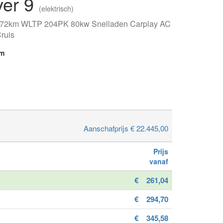
ver 9
(elektrisch)
 172km WLTP 204PK 80kw Snelladen Carplay AC
ruis
km
Aanschafprijs € 22.445,00
Prijs
vanaf
€
261,04
€
294,70
€
345,58