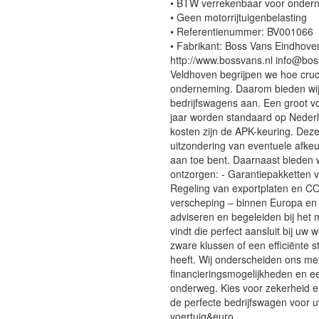
• BTW verrekenbaar voor onder
• Geen motorrijtuigenbelasting
• Referentienummer: BV001066
• Fabrikant: Boss Vans Eindh
http://www.bossvans.nl info@bossv
Veldhoven begrijpen we hoe cruc
onderneming. Daarom bieden wij
bedrijfswagens aan. Een groot vo
jaar worden standaard op Neder
kosten zijn de APK-keuring. Deze
uitzondering van eventuele afke
aan toe bent. Daarnaast bieden w
ontzorgen: - Garantiepakketten v
Regeling van exportplaten en CO
verscheping – binnen Europa en 
adviseren en begeleiden bij het 
vindt die perfect aansluit bij u
zware klussen of een efficiënte st
heeft. Wij onderscheiden ons met 
financieringsmogelijkheden en ee
onderweg. Kies voor zekerheid e
de perfecte bedrijfswagen voor u
voertuig&euro