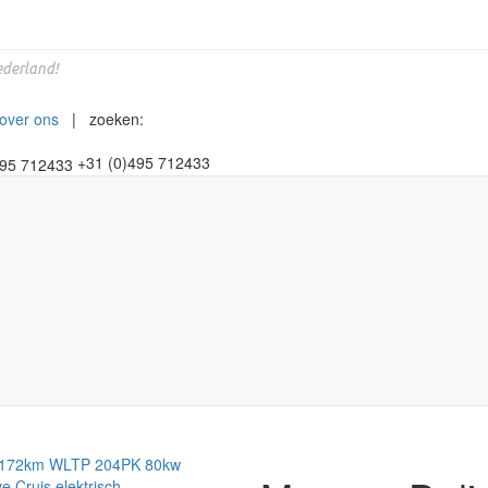
derland!
over ons
| zoeken:
+31 (0)495 712433