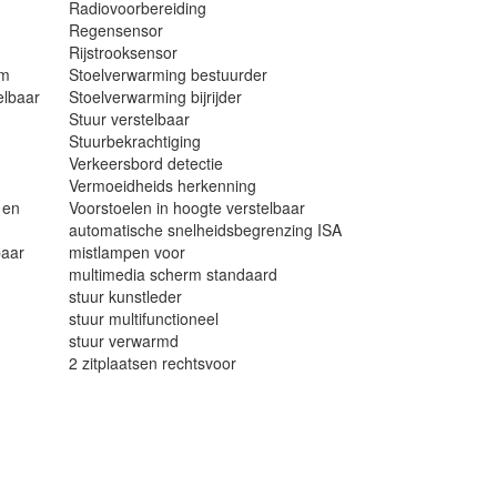
Radiovoorbereiding
Regensensor
Rijstrooksensor
em
Stoelverwarming bestuurder
elbaar
Stoelverwarming bijrijder
Stuur verstelbaar
Stuurbekrachtiging
Verkeersbord detectie
Vermoeidheids herkenning
 en
Voorstoelen in hoogte verstelbaar
automatische snelheidsbegrenzing ISA
baar
mistlampen voor
multimedia scherm standaard
stuur kunstleder
stuur multifunctioneel
stuur verwarmd
2 zitplaatsen rechtsvoor