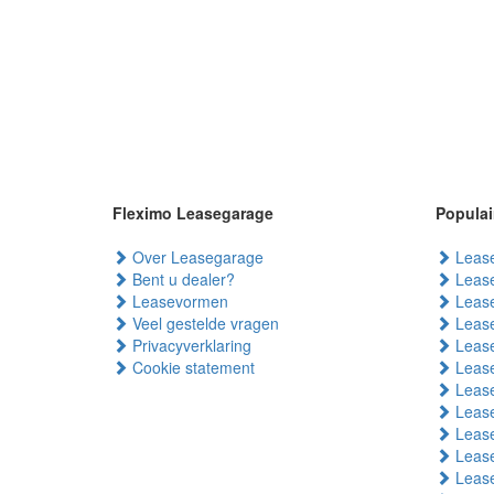
Fleximo Leasegarage
Populai
Over Leasegarage
Lease
Bent u dealer?
Lease
Leasevormen
Lease
Veel gestelde vragen
Lease
Privacyverklaring
Lease
Cookie statement
Lease
Lease
Lease
Lease
Lease
Lease