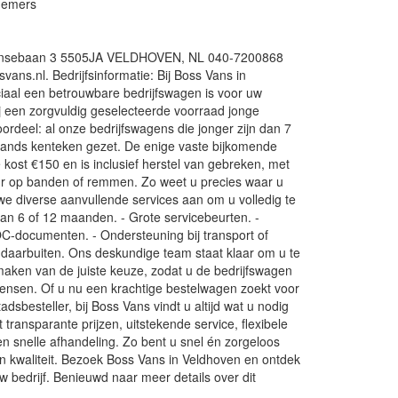
nemers
ovensebaan 3 5505JA VELDHOVEN, NL 040-7200868
ans.nl. Bedrijfsinformatie: Bij Boss Vans in
iaal een betrouwbare bedrijfswagen is voor uw
 een zorgvuldig geselecteerde voorraad jonge
ordeel: al onze bedrijfswagens die jonger zijn dan 7
lands kenteken gezet. De enige vaste bijkomende
 kost €150 en is inclusief herstel van gebreken, met
ur op banden of remmen. Zo weet u precies waar u
e diverse aanvullende services aan om u volledig te
an 6 of 12 maanden. - Grote servicebeurten. -
C-documenten. - Ondersteuning bij transport of
daarbuiten. Ons deskundige team staat klaar om u te
maken van de juiste keuze, zodat u de bedrijfswagen
w wensen. Of u nu een krachtige bestelwagen zoekt voor
adsbesteller, bij Boss Vans vindt u altijd wat u nodig
transparante prijzen, uitstekende service, flexibele
n snelle afhandeling. Zo bent u snel én zorgeloos
n kwaliteit. Bezoek Boss Vans in Veldhoven en ontdek
w bedrijf. Benieuwd naar meer details over dit