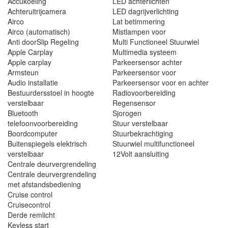
Accukoeling
LED achterlichten
Achteruitrijcamera
LED dagrijverlichting
Airco
Lat betimmering
Airco (automatisch)
Mistlampen voor
Anti doorSlip Regeling
Multi Functioneel Stuurwiel
Apple Carplay
Multimedia systeem
Apple carplay
Parkeersensor achter
Armsteun
Parkeersensor voor
Audio installatie
Parkeersensor voor en achter
Bestuurdersstoel in hoogte
Radiovoorbereiding
verstelbaar
Regensensor
Bluetooth
Sjorogen
telefoonvoorbereiding
Stuur verstelbaar
Boordcomputer
Stuurbekrachtiging
Buitenspiegels elektrisch
Stuurwiel multifunctioneel
verstelbaar
12Volt aansluiting
Centrale deurvergrendeling
Centrale deurvergrendeling
met afstandsbediening
Cruise control
Cruisecontrol
Derde remlicht
Keyless start