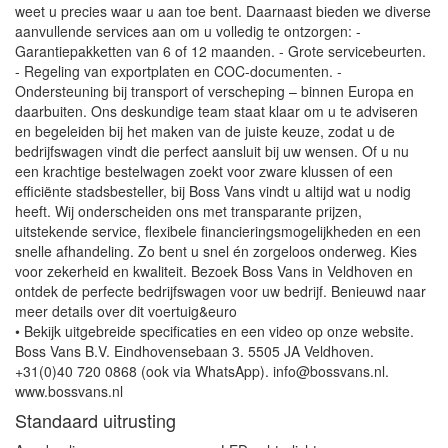
weet u precies waar u aan toe bent. Daarnaast bieden we diverse
aanvullende services aan om u volledig te ontzorgen: -
Garantiepakketten van 6 of 12 maanden. - Grote servicebeurten.
- Regeling van exportplaten en COC-documenten. -
Ondersteuning bij transport of verscheping – binnen Europa en
daarbuiten. Ons deskundige team staat klaar om u te adviseren
en begeleiden bij het maken van de juiste keuze, zodat u de
bedrijfswagen vindt die perfect aansluit bij uw wensen. Of u nu
een krachtige bestelwagen zoekt voor zware klussen of een
efficiënte stadsbesteller, bij Boss Vans vindt u altijd wat u nodig
heeft. Wij onderscheiden ons met transparante prijzen,
uitstekende service, flexibele financieringsmogelijkheden en een
snelle afhandeling. Zo bent u snel én zorgeloos onderweg. Kies
voor zekerheid en kwaliteit. Bezoek Boss Vans in Veldhoven en
ontdek de perfecte bedrijfswagen voor uw bedrijf. Benieuwd naar
meer details over dit voertuig&euro
• Bekijk uitgebreide specificaties en een video op onze website.
Boss Vans B.V. Eindhovensebaan 3. 5505 JA Veldhoven.
+31(0)40 720 0868 (ook via WhatsApp). info@bossvans.nl.
www.bossvans.nl
Standaard uitrusting