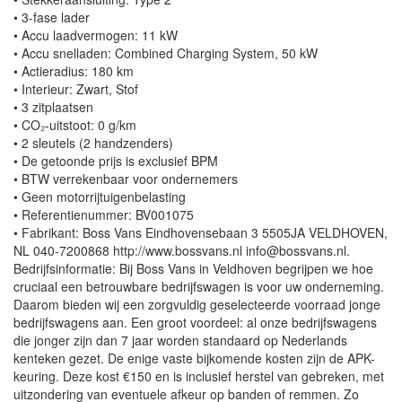
• 3-fase lader
• Accu laadvermogen: 11 kW
• Accu snelladen: Combined Charging System, 50 kW
• Actieradius: 180 km
• Interieur: Zwart, Stof
• 3 zitplaatsen
• CO₂-uitstoot: 0 g/km
• 2 sleutels (2 handzenders)
• De getoonde prijs is exclusief BPM
• BTW verrekenbaar voor ondernemers
• Geen motorrijtuigenbelasting
• Referentienummer: BV001075
• Fabrikant: Boss Vans Eindhovensebaan 3 5505JA VELDHOVEN,
NL 040-7200868 http://www.bossvans.nl info@bossvans.nl.
Bedrijfsinformatie: Bij Boss Vans in Veldhoven begrijpen we hoe
cruciaal een betrouwbare bedrijfswagen is voor uw onderneming.
Daarom bieden wij een zorgvuldig geselecteerde voorraad jonge
bedrijfswagens aan. Een groot voordeel: al onze bedrijfswagens
die jonger zijn dan 7 jaar worden standaard op Nederlands
kenteken gezet. De enige vaste bijkomende kosten zijn de APK-
keuring. Deze kost €150 en is inclusief herstel van gebreken, met
uitzondering van eventuele afkeur op banden of remmen. Zo