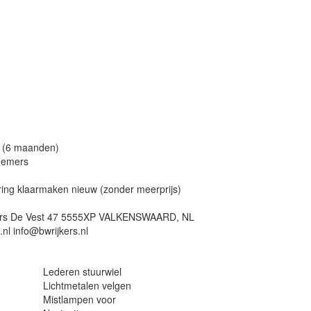
e (6 maanden)
nemers
ering klaarmaken nieuw (zonder meerprijs)
ijkers De Vest 47 5555XP VALKENSWAARD, NL
nl info@bwrijkers.nl
Lederen stuurwiel
Lichtmetalen velgen
Mistlampen voor