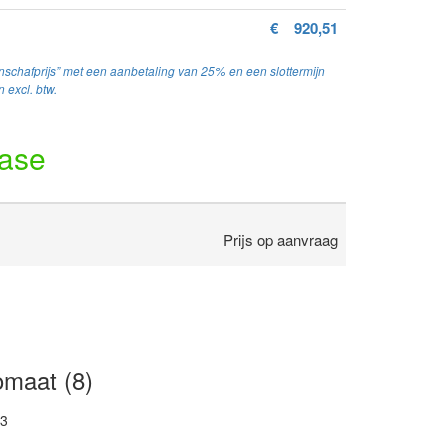
€
920,51
schafprijs” met een aanbetaling van 25% en een slottermijn
 excl. btw.
ease
Prijs op aanvraag
maat (8)
23