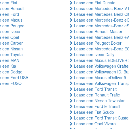
 een Fiat
Lease een Fiat Ducato
 een Renault
Lease een Mercedes-Benz V-
 een Ford
Lease een Mercedes-Benz Ci
 een Maxus
Lease een Mercedes-Benz eC
 een Peugeot
Lease een Mercedes-Benz eSp
 een Iveco
Lease een Renault Master
 een Opel
Lease een Mercedes-Benz eV
 een Citroen
Lease een Peugeot Boxer
 een Nissan
Lease een Mercedes-Benz E
 een Toyota
Lease een Iveco Daily
e een MAN
Lease een Maxus EDELIVER 
 een Kia
Lease een Volkswagen Crafte
 een Dodge
Lease een Volkswagen ID. Bu
 een Ford USA
Lease een Maxus eDeliver 9
e een FUSO
Lease een Volkswagen Transp
Lease een Ford Transit
Lease een Renault Trafic
Lease een Nissan Townstar
Lease een Ford E-Transit
Lease een Fiat Scudo
Lease een Ford Transit Cust
Lease een Opel Vivaro