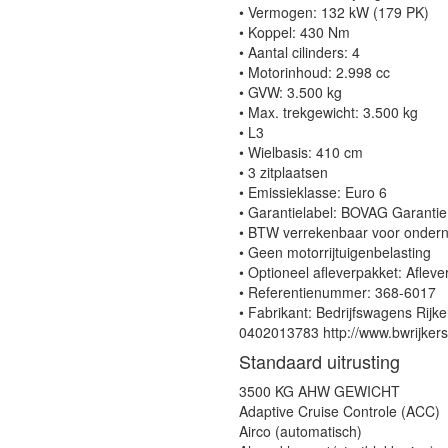
• Vermogen: 132 kW (179 PK)
• Koppel: 430 Nm
• Aantal cilinders: 4
• Motorinhoud: 2.998 cc
• GVW: 3.500 kg
• Max. trekgewicht: 3.500 kg
• L3
• Wielbasis: 410 cm
• 3 zitplaatsen
• Emissieklasse: Euro 6
• Garantielabel: BOVAG Garanti
• BTW verrekenbaar voor onder
• Geen motorrijtuigenbelasting
• Optioneel afleverpakket: Aflev
• Referentienummer: 368-6017
• Fabrikant: Bedrijfswagens R
0402013783 http://www.bwrijkers.
Standaard uitrusting
3500 KG AHW GEWICHT
Adaptive Cruise Controle (ACC)
Airco (automatisch)