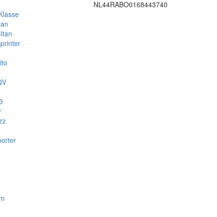
NL44RABO0168443740
Klasse
tan
itan
rinter
ito
QV
3
r
zz
orter
om