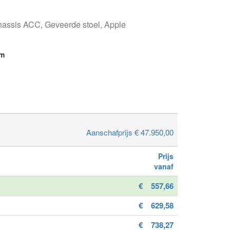
hassis ACC, Geveerde stoel, Apple
km
Aanschafprijs € 47.950,00
Prijs
vanaf
€
557,66
€
629,58
€
738,27