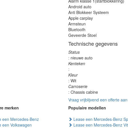
Alarm klasse 1(startblokkering)
Android auto
Anti Blokkeer Systeem
Apple carplay
Armsteun
Bluetooth
Geveerde Stoel
Technische gegevens
Status
: nieuwe auto
Kenteken
:
Kleur
: Wit
Carroserie
: Chassis cabine
Vraag vrijblijvend een offerte aan
re merken
Populaire modellen
 een Mercedes-Benz
Lease een Mercedes-Benz Spr
 een Volkswagen
Lease een Mercedes-Benz Vi