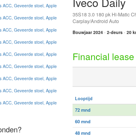
Iveco Daily
35S18 3.0 180 pk Hi-Matic C
Carplay/Android Auto
Bouwjaar 2024
•
2-deurs
•
20 
Financial lease
Looptijd
72 mnd
60 mnd
vonden?
48 mnd