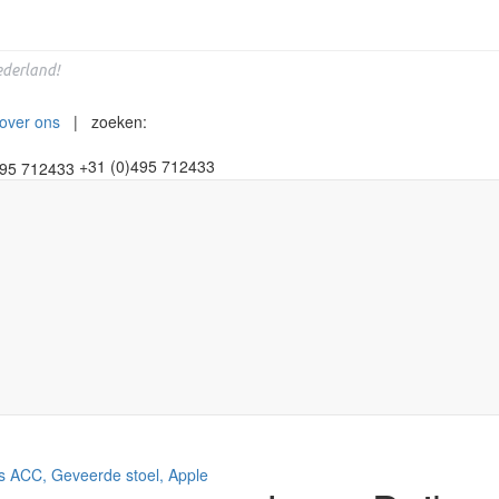
derland!
over ons
| zoeken:
+31 (0)495 712433