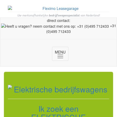
Uw merkonafhankelijke
bedrijfswagenspecialist
van Nederland!
direct contact:
+31
(0)495 712433
MENU
Toggle
navigation
Ik zoek een