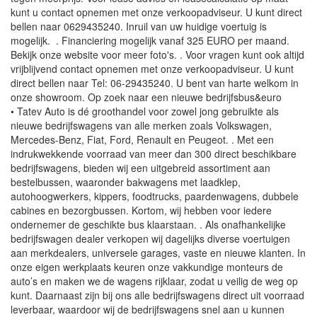
kunt u contact opnemen met onze verkoopadviseur. U kunt direct
bellen naar 0629435240. Inruil van uw huidige voertuig is
mogelijk. . Financiering mogelijk vanaf 325 EURO per maand.
Bekijk onze website voor meer foto's. . Voor vragen kunt ook altijd
vrijblijvend contact opnemen met onze verkoopadviseur. U kunt
direct bellen naar Tel: 06-29435240. U bent van harte welkom in
onze showroom. Op zoek naar een nieuwe bedrijfsbus&euro
• Tatev Auto is dé groothandel voor zowel jong gebruikte als
nieuwe bedrijfswagens van alle merken zoals Volkswagen,
Mercedes-Benz, Fiat, Ford, Renault en Peugeot. . Met een
indrukwekkende voorraad van meer dan 300 direct beschikbare
bedrijfswagens, bieden wij een uitgebreid assortiment aan
bestelbussen, waaronder bakwagens met laadklep,
autohoogwerkers, kippers, foodtrucks, paardenwagens, dubbele
cabines en bezorgbussen. Kortom, wij hebben voor iedere
ondernemer de geschikte bus klaarstaan. . Als onafhankelijke
bedrijfswagen dealer verkopen wij dagelijks diverse voertuigen
aan merkdealers, universele garages, vaste en nieuwe klanten. In
onze eigen werkplaats keuren onze vakkundige monteurs de
auto’s en maken we de wagens rijklaar, zodat u veilig de weg op
kunt. Daarnaast zijn bij ons alle bedrijfswagens direct uit voorraad
leverbaar, waardoor wij de bedrijfswagens snel aan u kunnen