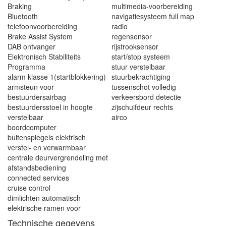
Braking
multimedia-voorbereiding
Bluetooth
navigatiesysteem full map
telefoonvoorbereiding
radio
Brake Assist System
regensensor
DAB ontvanger
rijstrooksensor
Elektronisch Stabiliteits
start/stop systeem
Programma
stuur verstelbaar
alarm klasse 1(startblokkering)
stuurbekrachtiging
armsteun voor
tussenschot volledig
bestuurdersairbag
verkeersbord detectie
bestuurdersstoel in hoogte
zijschuifdeur rechts
verstelbaar
airco
boordcomputer
buitenspiegels elektrisch
verstel- en verwarmbaar
centrale deurvergrendeling met
afstandsbediening
connected services
cruise control
dimlichten automatisch
elektrische ramen voor
Technische gegevens