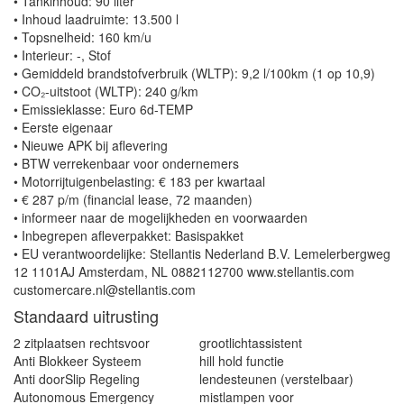
• Tankinhoud: 90 liter
• Inhoud laadruimte: 13.500 l
• Topsnelheid: 160 km/u
• Interieur: -, Stof
• Gemiddeld brandstofverbruik (WLTP): 9,2 l/100km (1 op 10,9)
• CO₂-uitstoot (WLTP): 240 g/km
• Emissieklasse: Euro 6d-TEMP
• Eerste eigenaar
• Nieuwe APK bij aflevering
• BTW verrekenbaar voor ondernemers
• Motorrijtuigenbelasting: € 183 per kwartaal
• € 287 p/m (financial lease, 72 maanden)
• informeer naar de mogelijkheden en voorwaarden
• Inbegrepen afleverpakket: Basispakket
• EU verantwoordelijke: Stellantis Nederland B.V. Lemelerbergweg
12 1101AJ Amsterdam, NL 0882112700 www.stellantis.com
customercare.nl@stellantis.com
Standaard uitrusting
2 zitplaatsen rechtsvoor
grootlichtassistent
Anti Blokkeer Systeem
hill hold functie
Anti doorSlip Regeling
lendesteunen (verstelbaar)
Autonomous Emergency
mistlampen voor