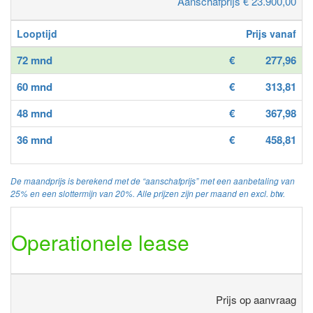
Aanschafprijs € 23.900,00
Looptijd
Prijs vanaf
72 mnd
€
277,96
60 mnd
€
313,81
48 mnd
€
367,98
36 mnd
€
458,81
De maandprijs is berekend met de “aanschafprijs” met een aanbetaling van
25% en een slottermijn van 20%. Alle prijzen zijn per maand en excl. btw.
Operationele lease
Prijs op aanvraag