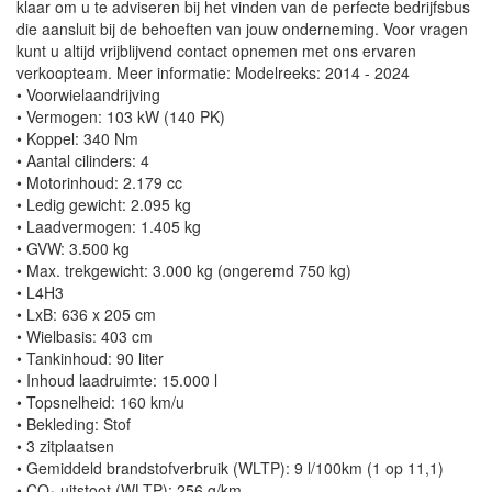
klaar om u te adviseren bij het vinden van de perfecte bedrijfsbus
die aansluit bij de behoeften van jouw onderneming. Voor vragen
kunt u altijd vrijblijvend contact opnemen met ons ervaren
verkoopteam. Meer informatie: Modelreeks: 2014 - 2024
• Voorwielaandrijving
• Vermogen: 103 kW (140 PK)
• Koppel: 340 Nm
• Aantal cilinders: 4
• Motorinhoud: 2.179 cc
• Ledig gewicht: 2.095 kg
• Laadvermogen: 1.405 kg
• GVW: 3.500 kg
• Max. trekgewicht: 3.000 kg (ongeremd 750 kg)
• L4H3
• LxB: 636 x 205 cm
• Wielbasis: 403 cm
• Tankinhoud: 90 liter
• Inhoud laadruimte: 15.000 l
• Topsnelheid: 160 km/u
• Bekleding: Stof
• 3 zitplaatsen
• Gemiddeld brandstofverbruik (WLTP): 9 l/100km (1 op 11,1)
• CO₂-uitstoot (WLTP): 256 g/km