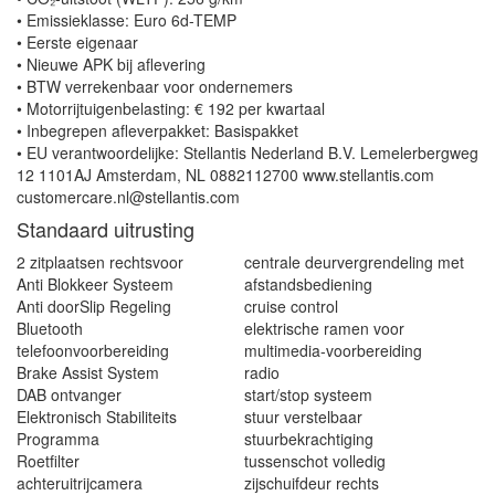
• Emissieklasse: Euro 6d-TEMP
• Eerste eigenaar
• Nieuwe APK bij aflevering
• BTW verrekenbaar voor ondernemers
• Motorrijtuigenbelasting: € 192 per kwartaal
• Inbegrepen afleverpakket: Basispakket
• EU verantwoordelijke: Stellantis Nederland B.V. Lemelerbergweg
12 1101AJ Amsterdam, NL 0882112700 www.stellantis.com
customercare.nl@stellantis.com
Standaard uitrusting
2 zitplaatsen rechtsvoor
centrale deurvergrendeling met
Anti Blokkeer Systeem
afstandsbediening
Anti doorSlip Regeling
cruise control
Bluetooth
elektrische ramen voor
telefoonvoorbereiding
multimedia-voorbereiding
Brake Assist System
radio
DAB ontvanger
start/stop systeem
Elektronisch Stabiliteits
stuur verstelbaar
Programma
stuurbekrachtiging
Roetfilter
tussenschot volledig
achteruitrijcamera
zijschuifdeur rechts