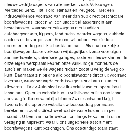
nieuwe bedrijfswagens van alle merken zoals Volkswagen,
Mercedes-Benz, Fiat, Ford, Renault en Peugeot. . Met een
indrukwekkende voorraad van meer dan 300 direct beschikbare
bedrijfswagens, bieden wij een uitgebreid assortiment aan
bestelbussen, waaronder bakwagens met laadklep,
autohoogwerkers, kippers, foodtrucks, paardenwagens, dubbele
cabines en bezorgbussen. Kortom, wij hebben voor iedere
ondernemer de geschikte bus klaarstaan. . Als onafhankelijke
bedrijfswagen dealer verkopen wij dagelijks diverse voertuigen
aan merkdealers, universele garages, vaste en nieuwe klanten. In
onze eigen werkplaats keuren onze vakkundige monteurs de
auto’s en maken we de wagens rijklaar, zodat u veilig de weg op
kunt. Daarnaast zijn bij ons alle bedrijfswagens direct uit voorraad
leverbaar, waardoor wij de bedrijfswagens snel aan u kunnen
afleveren. . Tatev Auto biedt ook financial lease en operational
lease aan. Op onze website kunt u vrijblijvend online een lease
aanvraag indienen waarbij u binnen 24 uur antwoord krijgt.
Tevens kunt u op onze website uw leasebedrag per maand
berekenen, zodat u direct weet wat de vaste kosten zijn per
maand. . U bent van harte welkom om langs te komen in onze
vestiging in Mijdrecht, waar u ons uitgebreide assortiment
bedrijfswagens kunt bezichtigen. Ons deskundige team staat