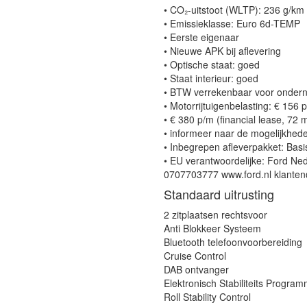
• CO₂-uitstoot (WLTP): 236 g/km
• Emissieklasse: Euro 6d-TEMP
• Eerste eigenaar
• Nieuwe APK bij aflevering
• Optische staat: goed
• Staat interieur: goed
• BTW verrekenbaar voor onder
• Motorrijtuigenbelasting: € 156 
• € 380 p/m (financial lease, 72
• informeer naar de mogelijkhe
• Inbegrepen afleverpakket: Bas
• EU verantwoordelijke: Ford N
0707703777 www.ford.nl klante
Standaard uitrusting
2 zitplaatsen rechtsvoor
Anti Blokkeer Systeem
Bluetooth telefoonvoorbereiding
Cruise Control
DAB ontvanger
Elektronisch Stabiliteits Progra
Roll Stability Control