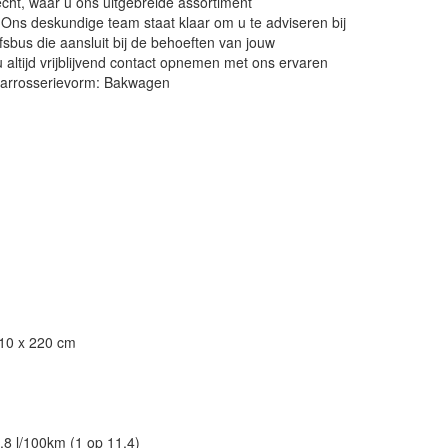
echt, waar u ons uitgebreide assortiment
 Ons deskundige team staat klaar om u te adviseren bij
fsbus die aansluit bij de behoeften van jouw
altijd vrijblijvend contact opnemen met ons ervaren
Carrosserievorm: Bakwagen
210 x 220 cm
,8 l/100km (1 op 11,4)