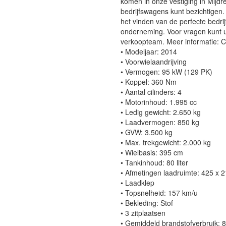
komen in onze vestiging in Mijdr
bedrijfswagens kunt bezichtigen.
het vinden van de perfecte bedrij
onderneming. Voor vragen kunt u 
verkoopteam. Meer informatie: 
• Modeljaar: 2014
• Voorwielaandrijving
• Vermogen: 95 kW (129 PK)
• Koppel: 360 Nm
• Aantal cilinders: 4
• Motorinhoud: 1.995 cc
• Ledig gewicht: 2.650 kg
• Laadvermogen: 850 kg
• GVW: 3.500 kg
• Max. trekgewicht: 2.000 kg
• Wielbasis: 395 cm
• Tankinhoud: 80 liter
• Afmetingen laadruimte: 425 x 
• Laadklep
• Topsnelheid: 157 km/u
• Bekleding: Stof
• 3 zitplaatsen
• Gemiddeld brandstofverbruik: 8