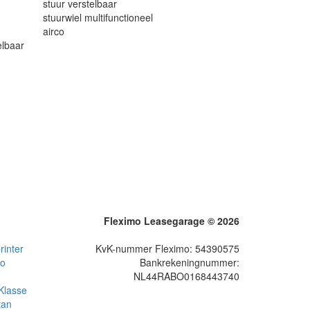
stuur verstelbaar
stuurwiel multifunctioneel
airco
elbaar
Fleximo Leasegarage © 2026
inter
KvK-nummer Fleximo: 54390575
to
Bankrekeningnummer:
NL44RABO0168443740
Klasse
tan