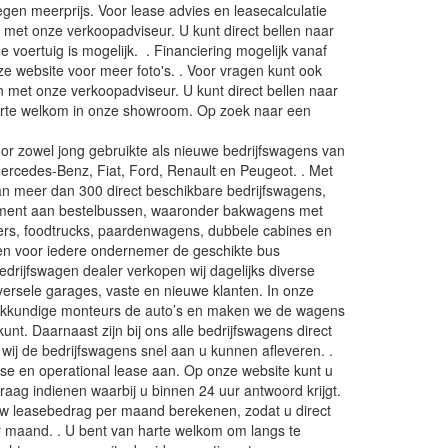
gen meerprijs. Voor lease advies en leasecalculatie
met onze verkoopadviseur. U kunt direct bellen naar
 voertuig is mogelijk. . Financiering mogelijk vanaf
 website voor meer foto's. . Voor vragen kunt ook
en met onze verkoopadviseur. U kunt direct bellen naar
arte welkom in onze showroom. Op zoek naar een
oor zowel jong gebruikte als nieuwe bedrijfswagens van
ercedes-Benz, Fiat, Ford, Renault en Peugeot. . Met
n meer dan 300 direct beschikbare bedrijfswagens,
timent aan bestelbussen, waaronder bakwagens met
ers, foodtrucks, paardenwagens, dubbele cabines en
en voor iedere ondernemer de geschikte bus
bedrijfswagen dealer verkopen wij dagelijks diverse
versele garages, vaste en nieuwe klanten. In onze
akkundige monteurs de auto’s en maken we de wagens
 kunt. Daarnaast zijn bij ons alle bedrijfswagens direct
 wij de bedrijfswagens snel aan u kunnen afleveren. .
ease en operational lease aan. Op onze website kunt u
vraag indienen waarbij u binnen 24 uur antwoord krijgt.
uw leasebedrag per maand berekenen, zodat u direct
er maand. . U bent van harte welkom om langs te