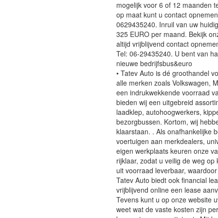
mogelijk voor 6 of 12 maanden te
op maat kunt u contact opnemen 
0629435240. Inruil van uw huidige
325 EURO per maand. Bekijk onze
altijd vrijblijvend contact opnem
Tel: 06-29435240. U bent van h
nieuwe bedrijfsbus&euro
• Tatev Auto is dé groothandel v
alle merken zoals Volkswagen, M
een indrukwekkende voorraad va
bieden wij een uitgebreid assor
laadklep, autohoogwerkers, kipp
bezorgbussen. Kortom, wij hebb
klaarstaan. . Als onafhankelijke 
voertuigen aan merkdealers, uni
eigen werkplaats keuren onze v
rijklaar, zodat u veilig de weg op
uit voorraad leverbaar, waardoor
Tatev Auto biedt ook financial l
vrijblijvend online een lease aan
Tevens kunt u op onze website 
weet wat de vaste kosten zijn p