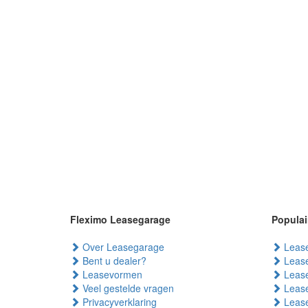
Fleximo Leasegarage
Populai
Over Leasegarage
Lease
Bent u dealer?
Lease
Leasevormen
Lease
Veel gestelde vragen
Lease
Privacyverklaring
Lease