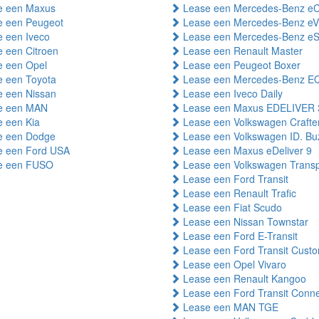
 een Maxus
Lease een Mercedes-Benz eC
 een Peugeot
Lease een Mercedes-Benz eV
 een Iveco
Lease een Mercedes-Benz eSp
 een Citroen
Lease een Renault Master
 een Opel
Lease een Peugeot Boxer
 een Toyota
Lease een Mercedes-Benz E
 een Nissan
Lease een Iveco Daily
e een MAN
Lease een Maxus EDELIVER 
 een Kia
Lease een Volkswagen Crafte
 een Dodge
Lease een Volkswagen ID. Bu
 een Ford USA
Lease een Maxus eDeliver 9
e een FUSO
Lease een Volkswagen Transp
Lease een Ford Transit
Lease een Renault Trafic
Lease een Fiat Scudo
Lease een Nissan Townstar
Lease een Ford E-Transit
Lease een Ford Transit Cust
Lease een Opel Vivaro
Lease een Renault Kangoo
Lease een Ford Transit Conn
Lease een MAN TGE