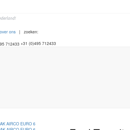
derland!
over ons
| zoeken:
+31 (0)495 712433