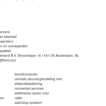
nemers
per kwartaal
 maanden)
den en voorwaarden
ispakket
ederland B.V. Stroombaan 16 1181 VX Amsterdam, NL
n@ford.com
boordcomputer
centrale deurvergrendeling met
afstandsbediening
connected services
elektrische ramen voor
mma
radio
start/stop systeem