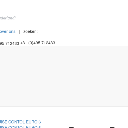
derland!
over ons
| zoeken:
+31 (0)495 712433