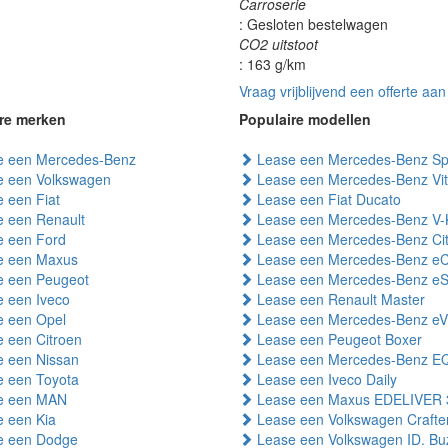
Carroserie
: Gesloten bestelwagen
CO2 uitstoot
: 163 g/km
Vraag vrijblijvend een offerte aan
re merken
Populaire modellen
 een Mercedes-Benz
Lease een Mercedes-Benz Spr
 een Volkswagen
Lease een Mercedes-Benz Vi
 een Fiat
Lease een Fiat Ducato
 een Renault
Lease een Mercedes-Benz V-
 een Ford
Lease een Mercedes-Benz Ci
 een Maxus
Lease een Mercedes-Benz eC
 een Peugeot
Lease een Mercedes-Benz eSp
 een Iveco
Lease een Renault Master
 een Opel
Lease een Mercedes-Benz eV
 een Citroen
Lease een Peugeot Boxer
 een Nissan
Lease een Mercedes-Benz E
 een Toyota
Lease een Iveco Daily
e een MAN
Lease een Maxus EDELIVER 
 een Kia
Lease een Volkswagen Crafte
 een Dodge
Lease een Volkswagen ID. Bu