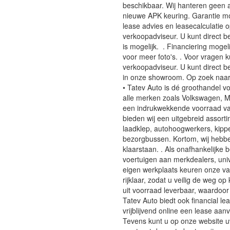
beschikbaar. Wij hanteren geen a
nieuwe APK keuring. Garantie mo
lease advies en leasecalculatie
verkoopadviseur. U kunt direct b
is mogelijk. . Financiering mog
voor meer foto's. . Voor vragen k
verkoopadviseur. U kunt direct 
in onze showroom. Op zoek naar
• Tatev Auto is dé groothandel v
alle merken zoals Volkswagen, M
een indrukwekkende voorraad va
bieden wij een uitgebreid assor
laadklep, autohoogwerkers, kipp
bezorgbussen. Kortom, wij hebb
klaarstaan. . Als onafhankelijke 
voertuigen aan merkdealers, uni
eigen werkplaats keuren onze v
rijklaar, zodat u veilig de weg op
uit voorraad leverbaar, waardoor
Tatev Auto biedt ook financial l
vrijblijvend online een lease aan
Tevens kunt u op onze website 