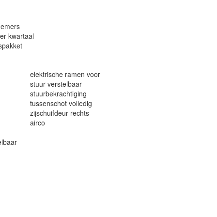
nemers
per kwartaal
ispakket
elektrische ramen voor
stuur verstelbaar
stuurbekrachtiging
tussenschot volledig
zijschuifdeur rechts
airco
elbaar