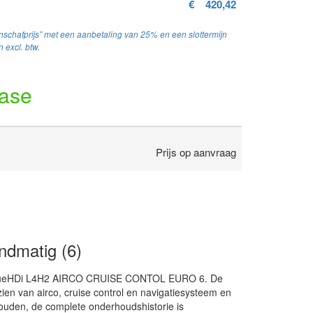
€
420,42
schafprijs” met een aanbetaling van 25% en een slottermijn
 excl. btw.
ease
Prijs op aanvraag
dmatig (6)
 BlueHDi L4H2 AIRCO CRUISE CONTOL EURO 6. De
ien van airco, cruise control en navigatiesysteem en
ouden, de complete onderhoudshistorie is