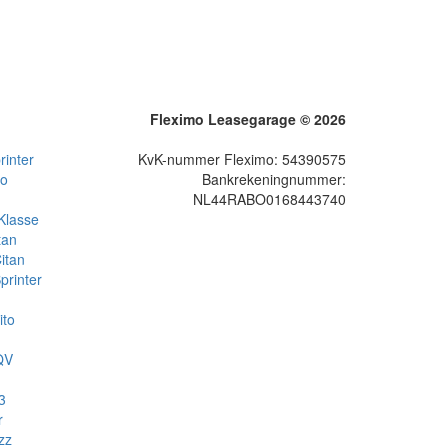
Fleximo Leasegarage © 2026
inter
KvK-nummer Fleximo: 54390575
to
Bankrekeningnummer:
NL44RABO0168443740
Klasse
tan
itan
rinter
ito
QV
3
r
zz