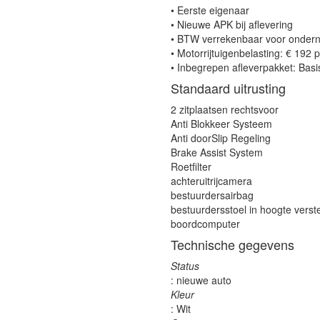
• Eerste eigenaar
• Nieuwe APK bij aflevering
• BTW verrekenbaar voor onder
• Motorrijtuigenbelasting: € 192 
• Inbegrepen afleverpakket: Bas
Standaard uitrusting
2 zitplaatsen rechtsvoor
Anti Blokkeer Systeem
Anti doorSlip Regeling
Brake Assist System
Roetfilter
achteruitrijcamera
bestuurdersairbag
bestuurdersstoel in hoogte verst
boordcomputer
Technische gegevens
Status
: nieuwe auto
Kleur
: Wit