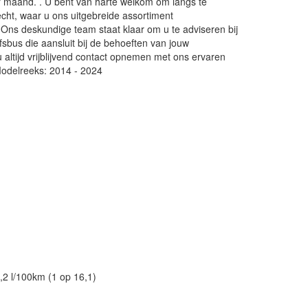
er maand. . U bent van harte welkom om langs te
echt, waar u ons uitgebreide assortiment
 Ons deskundige team staat klaar om u te adviseren bij
fsbus die aansluit bij de behoeften van jouw
altijd vrijblijvend contact opnemen met ons ervaren
Modelreeks: 2014 - 2024
,2 l/100km (1 op 16,1)