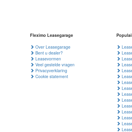
Fleximo Leasegarage
Populai
Over Leasegarage
Lease
Bent u dealer?
Lease
Leasevormen
Lease
Veel gestelde vragen
Lease
Privacyverklaring
Lease
Cookie statement
Lease
Lease
Lease
Lease
Lease
Lease
Lease
Leas
Lease
Lease