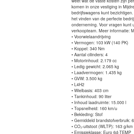
weet wat de vaste kosten zijn p
komen in onze vestiging in Mijdr
bedrijfswagens kunt bezichtigen.
het vinden van de perfecte bedrij
onderneming. Voor vragen kunt u 
verkoopteam. Meer informatie: 
• Voorwielaandrijving
• Vermogen: 103 kW (140 PK)
• Koppel: 340 Nm
• Aantal cilinders: 4
• Motorinhoud: 2.179 cc
• Ledig gewicht: 2.065 kg
• Laadvermogen: 1.435 kg
• GVW: 3.500 kg
• L4H2
• Wielbasis: 403 cm
• Tankinhoud: 90 liter
• Inhoud laadruimte: 15.000 l
• Topsnelheid: 160 km/u
• Bekleding: Stof
• Gemiddeld brandstofverbruik: 6
• CO₂-uitstoot (WLTP): 163 g/km
• Emissieklasse: Euro 6d-TEMP