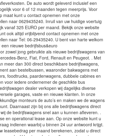
fleverkosten. De auto wordt geleverd inclusief een
gelijk voor 6 of 12 maanden tegen meerprijs. Voor
 op maat kunt u contact opnemen met onze
ellen naar 0629435240. Inruil van uw huidige voertuig
elijk vanaf 325 EURO per maand. Bekijk onze website
unt ook altijd vrijblijvend contact opnemen met onze
bellen naar Tel: 06-29435240. U bent van harte welkom
 een nieuwe bedrijfsbus&euro
oor zowel jong gebruikte als nieuwe bedrijfswagens van
ercedes-Benz, Fiat, Ford, Renault en Peugeot. . Met
n meer dan 300 direct beschikbare bedrijfswagens,
timent aan bestelbussen, waaronder bakwagens met
ers, foodtrucks, paardenwagens, dubbele cabines en
en voor iedere ondernemer de geschikte bus
bedrijfswagen dealer verkopen wij dagelijks diverse
versele garages, vaste en nieuwe klanten. In onze
akkundige monteurs de auto’s en maken we de wagens
 kunt. Daarnaast zijn bij ons alle bedrijfswagens direct
 wij de bedrijfswagens snel aan u kunnen afleveren. .
ease en operational lease aan. Op onze website kunt u
vraag indienen waarbij u binnen 24 uur antwoord krijgt.
uw leasebedrag per maand berekenen, zodat u direct