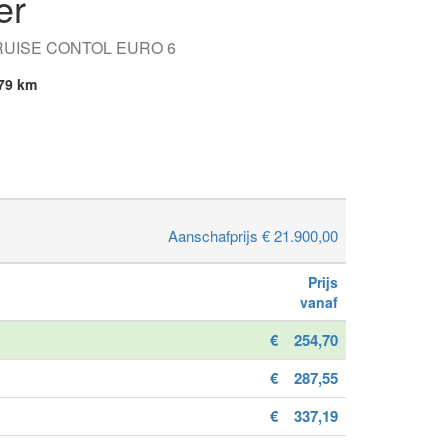
er
CRUISE CONTOL EURO 6
79 km
Aanschafprijs € 21.900,00
Prijs
vanaf
€
254,70
€
287,55
€
337,19