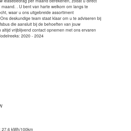
uw leasebedrag per maand berekenen, zodat u direct
er maand. . U bent van harte welkom om langs te
echt, waar u ons uitgebreide assortiment
 Ons deskundige team staat klaar om u te adviseren bij
fsbus die aansluit bij de behoeften van jouw
altijd vrijblijvend contact opnemen met ons ervaren
Modelreeks: 2020 - 2024
kW
ik: 27,6 kWh/100km