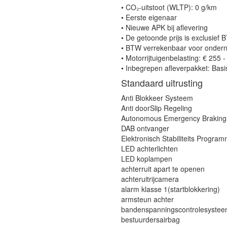
• CO₂-uitstoot (WLTP): 0 g/km
• Eerste eigenaar
• Nieuwe APK bij aflevering
• De getoonde prijs is exclusie
• BTW verrekenbaar voor onder
• Motorrijtuigenbelasting: € 255 
• Inbegrepen afleverpakket: Bas
Standaard uitrusting
Anti Blokkeer Systeem
Anti doorSlip Regeling
Autonomous Emergency Braking
DAB ontvanger
Elektronisch Stabiliteits Progra
LED achterlichten
LED koplampen
achterruit apart te openen
achteruitrijcamera
alarm klasse 1(startblokkering)
armsteun achter
bandenspanningscontrolesyste
bestuurdersairbag