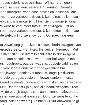
oudshistorie is beschikbaar. Wij hanteren geen
everd inclusief een nieuwe APK keuring. Garantie
gen meerprijs. Voor lease advies en leasecalculatie
met onze verkoopadviseur. U kunt direct bellen naar
 voertuig is mogelijk. . Financiering mogelijk vanaf
 website voor meer foto's. . Voor vragen kunt ook
en met onze verkoopadviseur. U kunt direct bellen naar
arte welkom in onze showroom. Op zoek naar een
oor zowel jong gebruikte als nieuwe bedrijfswagens van
ercedes-Benz, Fiat, Ford, Renault en Peugeot. . Met
n meer dan 300 direct beschikbare bedrijfswagens,
timent aan bestelbussen, waaronder bakwagens met
ers, foodtrucks, paardenwagens, dubbele cabines en
en voor iedere ondernemer de geschikte bus
bedrijfswagen dealer verkopen wij dagelijks diverse
versele garages, vaste en nieuwe klanten. In onze
akkundige monteurs de auto’s en maken we de wagens
 kunt. Daarnaast zijn bij ons alle bedrijfswagens direct
 wij de bedrijfswagens snel aan u kunnen afleveren. .
ease en operational lease aan. Op onze website kunt u
vraag indienen waarbij u binnen 24 uur antwoord krijgt.