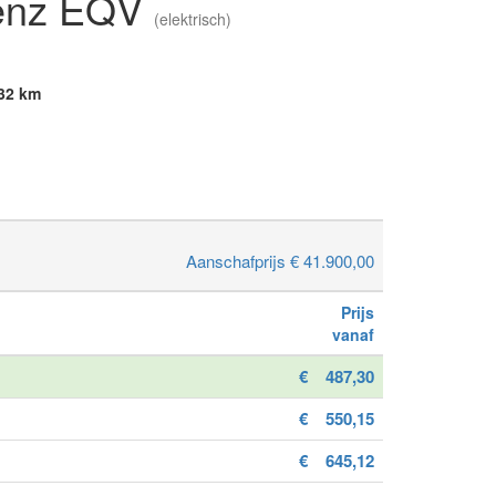
enz EQV
(elektrisch)
32 km
Aanschafprijs € 41.900,00
Prijs
vanaf
€
487,30
€
550,15
€
645,12