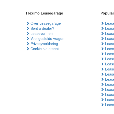
Fleximo Leasegarage
Populai
Over Leasegarage
Lease
Bent u dealer?
Lease
Leasevormen
Lease
Veel gestelde vragen
Lease
Privacyverklaring
Lease
Cookie statement
Lease
Lease
Lease
Lease
Lease
Lease
Lease
Leas
Lease
Lease
Lease
Leas