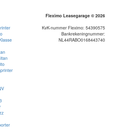
Fleximo Leasegarage © 2026
inter
KvK-nummer Fleximo: 54390575
to
Bankrekeningnummer:
Klasse
NL44RABO0168443740
tan
itan
ito
rinter
QV
3
r
zz
orter