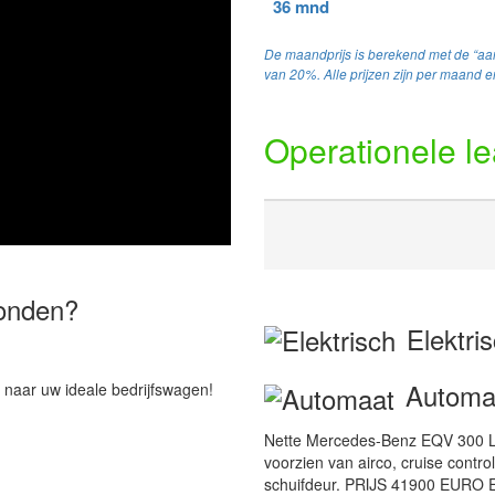
36 mnd
De maandprijs is berekend met de “aan
van 20%. Alle prijzen zijn per maand en
Operationele l
vonden?
Elektri
Automa
 naar uw ideale bedrijfswagen!
Nette Mercedes-Benz EQV 300 L
voorzien van airco, cruise contro
schuifdeur. PRIJS 41900 EURO