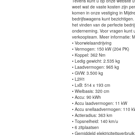
Tevens kunt u op onze website 
weet wat de vaste kosten zijn p
komen in onze vestiging in Mijdr
bedrijfswagens kunt bezichtigen.
het vinden van de perfecte bedrij
onderneming. Voor vragen kunt u 
verkoopteam. Meer informatie: 
• Voorwielaandrijving
• Vermogen: 150 kW (204 PK)
• Koppel: 362 Nm
• Ledig gewicht: 2.535 kg
• Laadvermogen: 965 kg
• GVW: 3.500 kg
• L2H1
• LxB: 514 x 193 cm
• Wielbasis: 320 cm
• Accu: 90 kWh
• Accu laadvermogen: 11 kW
• Accu snellaadvermogen: 110 
• Actieradius: 363 km
• Topsnelheid: 140 km/u
• 6 zitplaatsen
• Gemiddeld elektriciteitsverbru