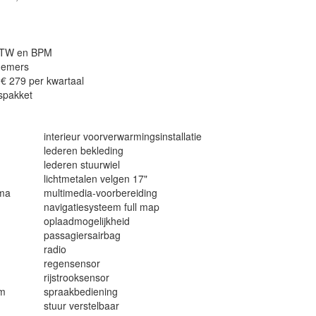
f BTW en BPM
nemers
- € 279 per kwartaal
ispakket
interieur voorverwarmingsinstallatie
lederen bekleding
lederen stuurwiel
lichtmetalen velgen 17"
mma
multimedia-voorbereiding
navigatiesysteem full map
oplaadmogelijkheid
passagiersairbag
radio
regensensor
rijstrooksensor
em
spraakbediening
stuur verstelbaar