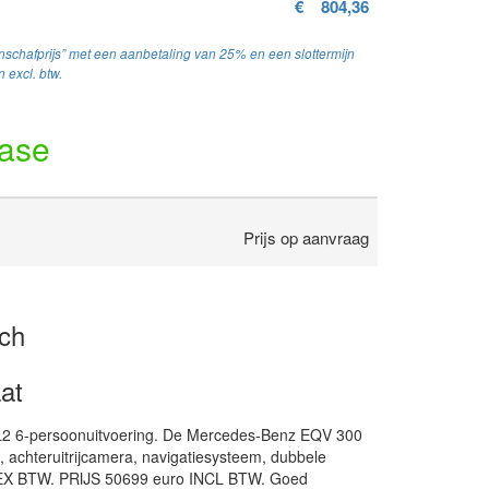
€
804,36
schafprijs” met een aanbetaling van 25% en een slottermijn
 excl. btw.
ease
Prijs op aanvraag
sch
at
2 6-persoonuitvoering. De Mercedes-Benz EQV 300
l, achteruitrijcamera, navigatiesysteem, dubbele
 EX BTW. PRIJS 50699 euro INCL BTW. Goed