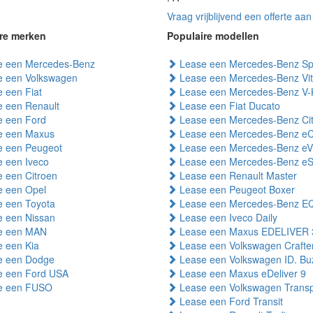
Vraag vrijblijvend een offerte aan
re merken
Populaire modellen
 een Mercedes-Benz
Lease een Mercedes-Benz Spr
 een Volkswagen
Lease een Mercedes-Benz Vi
 een Fiat
Lease een Mercedes-Benz V-
 een Renault
Lease een Fiat Ducato
 een Ford
Lease een Mercedes-Benz Ci
 een Maxus
Lease een Mercedes-Benz eC
 een Peugeot
Lease een Mercedes-Benz eV
 een Iveco
Lease een Mercedes-Benz eSp
 een Citroen
Lease een Renault Master
 een Opel
Lease een Peugeot Boxer
 een Toyota
Lease een Mercedes-Benz E
 een Nissan
Lease een Iveco Daily
e een MAN
Lease een Maxus EDELIVER 
 een Kia
Lease een Volkswagen Crafte
 een Dodge
Lease een Volkswagen ID. Bu
 een Ford USA
Lease een Maxus eDeliver 9
e een FUSO
Lease een Volkswagen Transp
Lease een Ford Transit