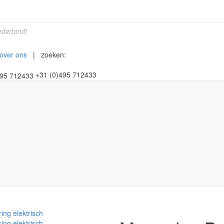
derland!
over ons
| zoeken:
+31 (0)495 712433