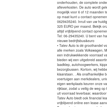
onderhouden, de complete onderh
afleverkosten. De auto wordt gel
mogelijk voor 6 of 12 maanden te
op maat kunt u contact opnemen 
0629435240. Inruil van uw huidige
325 EURO per maand. Bekijk onze
altijd vrijblijvend contact opnem
Tel: 06-29435240. U bent van h
nieuwe bedrijfsbus&euro
• Tatev Auto is dé groothandel v
alle merken zoals Volkswagen, M
een indrukwekkende voorraad va
bieden wij een uitgebreid assor
laadklep, autohoogwerkers, kipp
bezorgbussen. Kortom, wij hebb
klaarstaan. . Als onafhankelijke 
voertuigen aan merkdealers, uni
eigen werkplaats keuren onze v
rijklaar, zodat u veilig de weg op
uit voorraad leverbaar, waardoor
Tatev Auto biedt ook financial l
vrijblijvend online een lease aan