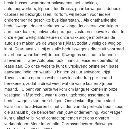
bestelbussen, waaronder bakwagens met laadklep,
autohoogwerkers, kippers, foodtrucks, paardenwagens, dubbele
cabines en bezorgbussen. Kortom, wij hebben voor iedere
ondernemer de geschikte bus klaarstaan. . Als onafhankelijke
bedrijfswagen dealer verkopen wij dagelijks diverse voertuigen
aan merkdealers, universele garages, vaste en nieuwe klanten. In
onze eigen werkplaats keuren onze vakkundige monteurs de
auto’s en maken we de wagens rijklaar, zodat u veilig de weg op
kunt. Daarnaast zijn bij ons alle bedrijfswagens direct uit voorraad
leverbaar, waardoor wij de bedrijfswagens snel aan u kunnen
afleveren. . Tatev Auto biedt ook financial lease en operational
lease aan. Op onze website kunt u vrijblijvend online een lease
aanvraag indienen waarbij u binnen 24 uur antwoord krijgt.
Tevens kunt u op onze website uw leasebedrag per maand
berekenen, zodat u direct weet wat de vaste kosten zijn per
maand. . U bent van harte welkom om langs te komen in onze
vestiging in Mijdrecht, waar u ons uitgebreide assortiment
bedrijfswagens kunt bezichtigen. Ons deskundige team staat
klaar om u te adviseren bij het vinden van de perfecte bedrijfsbus
die aansluit bij de behoeften van jouw onderneming. Voor vragen
kunt u altijd vrijblijvend contact opnemen met ons ervaren
verkoopteam. Meer informatie: Carrosserievorm: Bakwagen