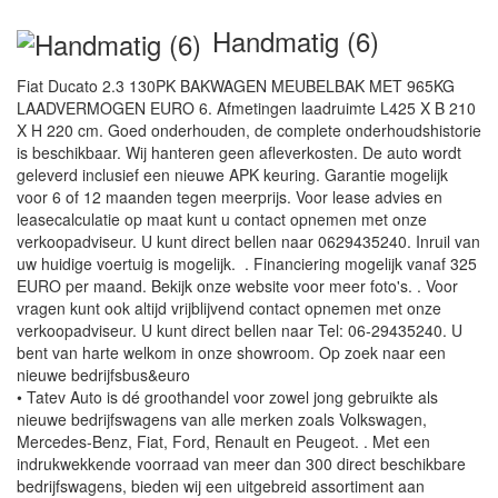
Handmatig (6)
Fiat Ducato 2.3 130PK BAKWAGEN MEUBELBAK MET 965KG
LAADVERMOGEN EURO 6. Afmetingen laadruimte L425 X B 210
X H 220 cm. Goed onderhouden, de complete onderhoudshistorie
is beschikbaar. Wij hanteren geen afleverkosten. De auto wordt
geleverd inclusief een nieuwe APK keuring. Garantie mogelijk
voor 6 of 12 maanden tegen meerprijs. Voor lease advies en
leasecalculatie op maat kunt u contact opnemen met onze
verkoopadviseur. U kunt direct bellen naar 0629435240. Inruil van
uw huidige voertuig is mogelijk. . Financiering mogelijk vanaf 325
EURO per maand. Bekijk onze website voor meer foto's. . Voor
vragen kunt ook altijd vrijblijvend contact opnemen met onze
verkoopadviseur. U kunt direct bellen naar Tel: 06-29435240. U
bent van harte welkom in onze showroom. Op zoek naar een
nieuwe bedrijfsbus&euro
• Tatev Auto is dé groothandel voor zowel jong gebruikte als
nieuwe bedrijfswagens van alle merken zoals Volkswagen,
Mercedes-Benz, Fiat, Ford, Renault en Peugeot. . Met een
indrukwekkende voorraad van meer dan 300 direct beschikbare
bedrijfswagens, bieden wij een uitgebreid assortiment aan