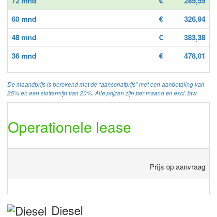
72 mnd
€
289,59
60 mnd
€
326,94
48 mnd
€
383,38
36 mnd
€
478,01
De maandprijs is berekend met de “aanschafprijs” met een aanbetaling van
25% en een slottermijn van 20%. Alle prijzen zijn per maand en excl. btw.
Operationele lease
Prijs op aanvraag
Diesel