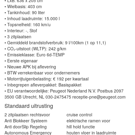
• LxB: 636 x 205 cm
• Wielbasis: 403 cm
• Tankinhoud: 90 liter
• Inhoud laadruimte: 15.000 l
• Topsnelheid: 160 km/u
• Interieur: -, Stof
• 3 zitplaatsen
• Gemiddeld brandstofverbruik: 9 l/100km (1 op 11,1)
• CO₂-uitstoot (WLTP): 242 g/km
• Emissieklasse: Euro 6d-TEMP
• Eerste eigenaar
• Nieuwe APK bij aflevering
• BTW verrekenbaar voor ondernemers
• Motorrijtuigenbelasting: € 192 per kwartaal
• Inbegrepen afleverpakket: Basispakket
• EU verantwoordelijke: Peugeot Nederland N.V. Postbus 2097
3500 GB Utrecht, NL 030-2475475 receptie-pne@peugeot.com
Standaard uitrusting
2 zitplaatsen rechtsvoor
cruise control
Anti Blokkeer Systeem
elektrische ramen voor
Anti doorSlip Regeling
hill hold functie
Autonomous Emergency
houten vloer in laadruimte