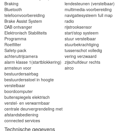
Braking
lendesteunen (verstelbaar)
Bluetooth
multimedia-voorbereiding
telefoonvoorbereiding
navigatiesysteem full map
Brake Assist System
radio
DAB ontvanger
rijstrooksensor
Elektronisch Stabiliteits
start/stop systeem
Programma
stuur verstelbaar
Roetfilter
stuurbekrachtiging
Safety-pack
tussenschot volledig
achteruitrijcamera
vering verzwaard
alarm klasse 1(startblokkering)
zijschuifdeur rechts
armsteun voor
airco
bestuurdersairbag
bestuurdersstoel in hoogte
verstelbaar
boordcomputer
buitenspiegels elektrisch
verstel- en verwarmbaar
centrale deurvergrendeling met
afstandsbediening
connected services
Technische gegevens