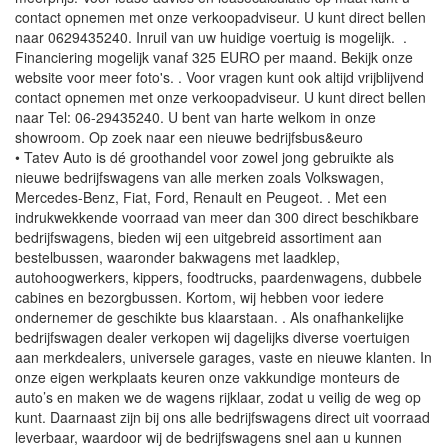
contact opnemen met onze verkoopadviseur. U kunt direct bellen
naar 0629435240. Inruil van uw huidige voertuig is mogelijk. .
Financiering mogelijk vanaf 325 EURO per maand. Bekijk onze
website voor meer foto's. . Voor vragen kunt ook altijd vrijblijvend
contact opnemen met onze verkoopadviseur. U kunt direct bellen
naar Tel: 06-29435240. U bent van harte welkom in onze
showroom. Op zoek naar een nieuwe bedrijfsbus&euro
• Tatev Auto is dé groothandel voor zowel jong gebruikte als
nieuwe bedrijfswagens van alle merken zoals Volkswagen,
Mercedes-Benz, Fiat, Ford, Renault en Peugeot. . Met een
indrukwekkende voorraad van meer dan 300 direct beschikbare
bedrijfswagens, bieden wij een uitgebreid assortiment aan
bestelbussen, waaronder bakwagens met laadklep,
autohoogwerkers, kippers, foodtrucks, paardenwagens, dubbele
cabines en bezorgbussen. Kortom, wij hebben voor iedere
ondernemer de geschikte bus klaarstaan. . Als onafhankelijke
bedrijfswagen dealer verkopen wij dagelijks diverse voertuigen
aan merkdealers, universele garages, vaste en nieuwe klanten. In
onze eigen werkplaats keuren onze vakkundige monteurs de
auto’s en maken we de wagens rijklaar, zodat u veilig de weg op
kunt. Daarnaast zijn bij ons alle bedrijfswagens direct uit voorraad
leverbaar, waardoor wij de bedrijfswagens snel aan u kunnen