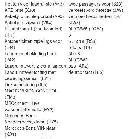
Houten vloer laadruimte (V43)
twee passagiers voor (S23)
KFZ-brief (X30)
verkeersbord detectie (JA9)
Kabelgoot achterportaal (V95)
vermoeidheids herkenning
Kabelgoot zijwand (V94)
(JW8)
Klimaatzone 1 (koud/comfort)
0t (GVW5t) (QA8)
(HI1)
3
Knipperlichten zijdelings voor
5 J x 16 (RS3)
(L44)
5-tons (IT4)
Laadruimtebekleding hout
5t) / 3
(VA2)
8t (GVW3
Laadruimteverl. 2 extra lampen
923 (AR2)
Laadruimteverlichting met
deurcontact (L65)
bewegingssensor (L71)
Linkse besturing (IL5)
MAGIC VISION CONTROL
(FM3)
MBConnect - Live
verkeersinformatie (EY2)
Mercedes-Benz
Noodoproepsysteem (EY5)
Mercedes-Benz VIN-plaat
(XQ1)