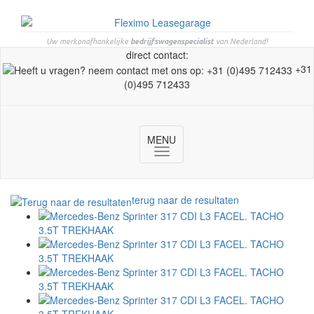
Uw merkonafhankelijke
bedrijfswagenspecialist
van Nederland!
direct contact:
+31
(0)495 712433
MENU
Toggle
navigation
terug naar de resultaten