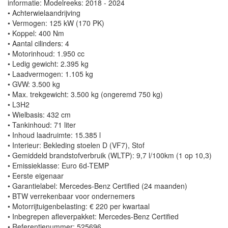
informatie: Modelreeks: 2018 - 2024
• Achterwielaandrijving
• Vermogen: 125 kW (170 PK)
• Koppel: 400 Nm
• Aantal cilinders: 4
• Motorinhoud: 1.950 cc
• Ledig gewicht: 2.395 kg
• Laadvermogen: 1.105 kg
• GVW: 3.500 kg
• Max. trekgewicht: 3.500 kg (ongeremd 750 kg)
• L3H2
• Wielbasis: 432 cm
• Tankinhoud: 71 liter
• Inhoud laadruimte: 15.385 l
• Interieur: Bekleding stoelen D (VF7), Stof
• Gemiddeld brandstofverbruik (WLTP): 9,7 l/100km (1 op 10,3)
• Emissieklasse: Euro 6d-TEMP
• Eerste eigenaar
• Garantielabel: Mercedes-Benz Certified (24 maanden)
• BTW verrekenbaar voor ondernemers
• Motorrijtuigenbelasting: € 220 per kwartaal
• Inbegrepen afleverpakket: Mercedes-Benz Certified
• Referentienummer: 525696