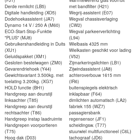
(FJ1)
Warmtewerend glas voorruit
Derde remlicht (LB5)
met bandfilter (H21)
Digitale handleiding (XO5)
Wegrij-assistent (E07)
Dodehoekassistent (JA7)
Wegval chassisverlaging
Dynamo 14 V / 250 A (M60)
(CW2)
ECO-Start-Stop-Funktie
Wegval parkeerverlichting
"PLUS" (MJ8)
(L94)
Gebruikershandleiding in Duits
Wielbasis 4325 mm
(XU1)
Wielkasten geschikt voor lading
Geluidspakket (XM1)
(V52)
Gesloten bestelwagen (ZM0)
Zijmarkeringslichten (LB1)
Gevarendriehoek (Y44)
Zijwindassistent (JA8)
Gewichtsvariant 3.500kg. met
achteroverbouw 1615 mm
toelating 3.200kg. (XG7)
(IR6)
HOLD functie (BH1)
buitenspiegels elektrisch
Handgreep aan deurstijl
inklapbaar (F64)
linksachter (T85)
dimlichten automatisch (LA2)
Handgreep aan deurstijl
fabriek 155 (WZ7)
rechtsachter (T86)
passagiersbank
Handgreep instap laadruimte
regensensor (JF1)
Handgrepen voorportieren
scheidingsw. (T77)
(T75)
stuurwiel multifunctioneel (C6L)
Hoog dak (D03)
tachograaf (JD6)