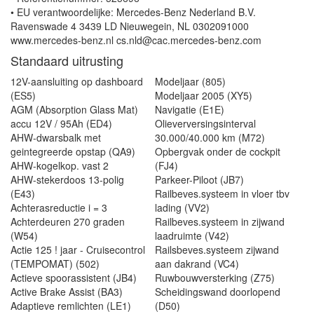
• EU verantwoordelijke: Mercedes-Benz Nederland B.V.
Ravenswade 4 3439 LD Nieuwegein, NL 0302091000
www.mercedes-benz.nl cs.nld@cac.mercedes-benz.com
Standaard uitrusting
12V-aansluiting op dashboard
Modeljaar (805)
(ES5)
Modeljaar 2005 (XY5)
AGM (Absorption Glass Mat)
Navigatie (E1E)
accu 12V / 95Ah (ED4)
Olieverversingsinterval
AHW-dwarsbalk met
30.000/40.000 km (M72)
geintegreerde opstap (QA9)
Opbergvak onder de cockpit
AHW-kogelkop. vast 2
(FJ4)
AHW-stekerdoos 13-polig
Parkeer-Piloot (JB7)
(E43)
Railbeves.systeem in vloer tbv
Achterasreductie i = 3
lading (VV2)
Achterdeuren 270 graden
Railbeves.systeem in zijwand
(W54)
laadruimte (V42)
Actie 125 ! jaar - Cruisecontrol
Railsbeves.systeem zijwand
(TEMPOMAT) (502)
aan dakrand (VC4)
Actieve spoorassistent (JB4)
Ruwbouwversterking (Z75)
Active Brake Assist (BA3)
Scheidingswand doorlopend
Adaptieve remlichten (LE1)
(D50)