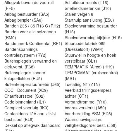
Aflegvak boven de voorruit
Schuifdeur rechts (T16)
(FF5)
Snelheidsmeter km (J10)
Airbag bestuurder (SA5)
Stalen velgen 6
Airbag bijrijder (SA6)
Starthulp aansluiting (ES0)
Banden 235 / 65 R16 C (RH2)
Stoelverwarming bestuurder
Banden voor alle seizoenen
(H16)
(RM0)
Stoelverwarming bijrijder (H15)
Bandenmerk Continental (RF1)
Stuurcode fabriek 065
Bandenspannings
(Duesseldorf) (WM4)
controlesysteem (RY2)
Stuurwiel in hoogte en hoek
Buitenspiegels verwarmd en
verstelbaar (CL1)
elek.verst. (F68)
TEMPMATIK (Airco) (HH9)
Buitenspiegels zonder
TEMPOMAAT (cruisecontrol)
knipperlichten (FU5)
(MS1)
Buitentemperatuurmeter (J65)
Toelating N1 (Z1N)
COC - Document (XC9)
Veerblad trillingsdempers
Chauffeursstoel (S02)
achter (CT1)
Code binnenland (IL1)
Verbandtrommel (Y10)
Compleet voertuig (IK0)
Vooras versterkt (A50)
Contactdoos 12V aan zitkist
Voorbereiding PSM (ED8)
best.stoel (E46)
Waarschuwingssign.
Deksel op aflegvak dashboard
veiligheidsgordel best. (J58)