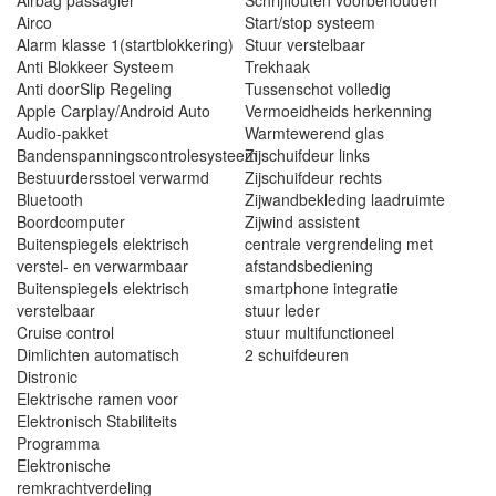
Airbag passagier
Schrijffouten voorbehouden
Airco
Start/stop systeem
Alarm klasse 1(startblokkering)
Stuur verstelbaar
Anti Blokkeer Systeem
Trekhaak
Anti doorSlip Regeling
Tussenschot volledig
Apple Carplay/Android Auto
Vermoeidheids herkenning
Audio-pakket
Warmtewerend glas
Bandenspanningscontrolesysteem
Zijschuifdeur links
Bestuurdersstoel verwarmd
Zijschuifdeur rechts
Bluetooth
Zijwandbekleding laadruimte
Boordcomputer
Zijwind assistent
Buitenspiegels elektrisch
centrale vergrendeling met
verstel- en verwarmbaar
afstandsbediening
Buitenspiegels elektrisch
smartphone integratie
verstelbaar
stuur leder
Cruise control
stuur multifunctioneel
Dimlichten automatisch
2 schuifdeuren
Distronic
Elektrische ramen voor
Elektronisch Stabiliteits
Programma
Elektronische
remkrachtverdeling