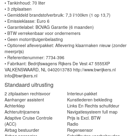
• Tankinhoud: 70 liter
• 3 zitplaatsen
• Gemiddeld brandstofverbruik: 7,3 l/100km (1 op 13,7)
• Emissieklasse: Euro 6
• Garantielabel: BOVAG Garantie (6 maanden)
• BTW verrekenbaar voor ondernemers
• Geen motorrijtuigenbelasting
• Optioneel afleverpakket: Aflevering klaarmaken nieuw (zonder
meerprijs)
• Referentienummer: 7734-396
• Fabrikant: Bedrijfswagens Rijkers De Vest 47 5555XP
VALKENSWAARD, NL 0402013783 http://www.bwrijkers.nl
info@bwrijkers.nl
Standaard uitrusting
2 zitplaatsen rechtsvoor
Interieur-pakket
Aanhanger assistent
Kunstlederen bekleding
Achterklep
Links En Rechts schuifdeur
Achteruitrijcamera
Navigatiesysteem full map
Adaptive Cruise Controle
Prijs is Excl. BTW
(ACC)
Radio
Airbag bestuurder
Regensensor