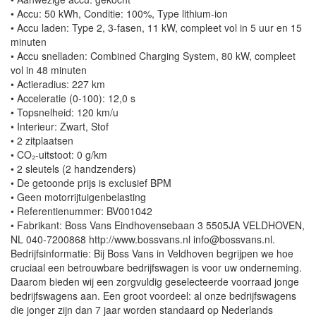
• Accu: 50 kWh, Conditie: 100%, Type lithium-ion
• Accu laden: Type 2, 3-fasen, 11 kW, compleet vol in 5 uur en 15
minuten
• Accu snelladen: Combined Charging System, 80 kW, compleet
vol in 48 minuten
• Actieradius: 227 km
• Acceleratie (0-100): 12,0 s
• Topsnelheid: 120 km/u
• Interieur: Zwart, Stof
• 2 zitplaatsen
• CO₂-uitstoot: 0 g/km
• 2 sleutels (2 handzenders)
• De getoonde prijs is exclusief BPM
• Geen motorrijtuigenbelasting
• Referentienummer: BV001042
• Fabrikant: Boss Vans Eindhovensebaan 3 5505JA VELDHOVEN,
NL 040-7200868 http://www.bossvans.nl info@bossvans.nl.
Bedrijfsinformatie: Bij Boss Vans in Veldhoven begrijpen we hoe
cruciaal een betrouwbare bedrijfswagen is voor uw onderneming.
Daarom bieden wij een zorgvuldig geselecteerde voorraad jonge
bedrijfswagens aan. Een groot voordeel: al onze bedrijfswagens
die jonger zijn dan 7 jaar worden standaard op Nederlands