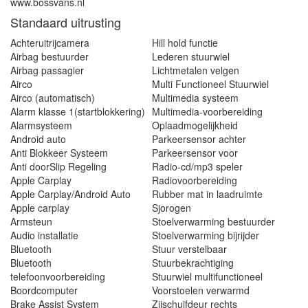
www.bossvans.nl
Standaard uitrusting
Achteruitrijcamera
Hill hold functie
Airbag bestuurder
Lederen stuurwiel
Airbag passagier
Lichtmetalen velgen
Airco
Multi Functioneel Stuurwiel
Airco (automatisch)
Multimedia systeem
Alarm klasse 1(startblokkering)
Multimedia-voorbereiding
Alarmsysteem
Oplaadmogelijkheid
Android auto
Parkeersensor achter
Anti Blokkeer Systeem
Parkeersensor voor
Anti doorSlip Regeling
Radio-cd/mp3 speler
Apple Carplay
Radiovoorbereiding
Apple Carplay/Android Auto
Rubber mat in laadruimte
Apple carplay
Sjorogen
Armsteun
Stoelverwarming bestuurder
Audio installatie
Stoelverwarming bijrijder
Bluetooth
Stuur verstelbaar
Bluetooth
Stuurbekrachtiging
telefoonvoorbereiding
Stuurwiel multifunctioneel
Boordcomputer
Voorstoelen verwarmd
Brake Assist System
Zijschuifdeur rechts