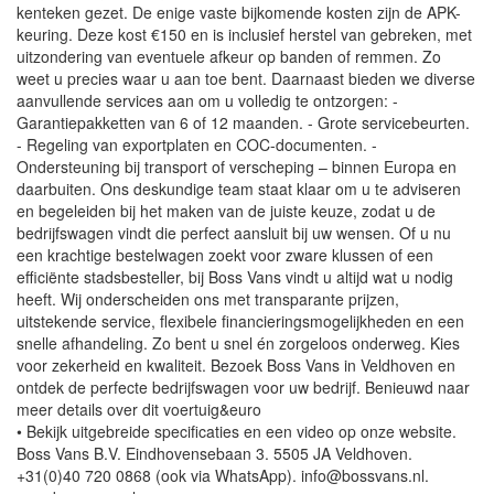
kenteken gezet. De enige vaste bijkomende kosten zijn de APK-
keuring. Deze kost €150 en is inclusief herstel van gebreken, met
uitzondering van eventuele afkeur op banden of remmen. Zo
weet u precies waar u aan toe bent. Daarnaast bieden we diverse
aanvullende services aan om u volledig te ontzorgen: -
Garantiepakketten van 6 of 12 maanden. - Grote servicebeurten.
- Regeling van exportplaten en COC-documenten. -
Ondersteuning bij transport of verscheping – binnen Europa en
daarbuiten. Ons deskundige team staat klaar om u te adviseren
en begeleiden bij het maken van de juiste keuze, zodat u de
bedrijfswagen vindt die perfect aansluit bij uw wensen. Of u nu
een krachtige bestelwagen zoekt voor zware klussen of een
efficiënte stadsbesteller, bij Boss Vans vindt u altijd wat u nodig
heeft. Wij onderscheiden ons met transparante prijzen,
uitstekende service, flexibele financieringsmogelijkheden en een
snelle afhandeling. Zo bent u snel én zorgeloos onderweg. Kies
voor zekerheid en kwaliteit. Bezoek Boss Vans in Veldhoven en
ontdek de perfecte bedrijfswagen voor uw bedrijf. Benieuwd naar
meer details over dit voertuig&euro
• Bekijk uitgebreide specificaties en een video op onze website.
Boss Vans B.V. Eindhovensebaan 3. 5505 JA Veldhoven.
+31(0)40 720 0868 (ook via WhatsApp). info@bossvans.nl.