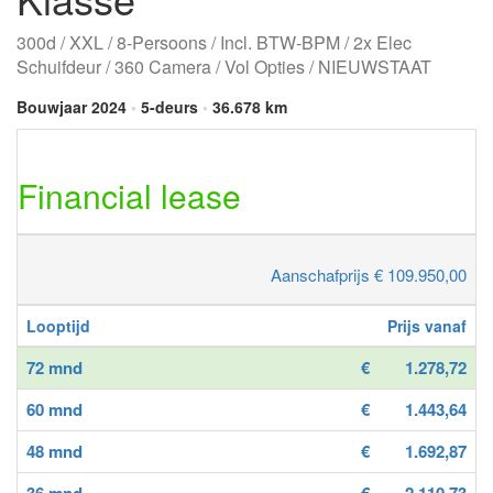
300d / XXL / 8-Persoons / Incl. BTW-BPM / 2x Elec
Schuifdeur / 360 Camera / Vol Opties / NIEUWSTAAT
Bouwjaar 2024
•
5-deurs
•
36.678 km
Financial lease
Aanschafprijs € 109.950,00
Looptijd
Prijs vanaf
72 mnd
€
1.278,72
60 mnd
€
1.443,64
48 mnd
€
1.692,87
36 mnd
€
2.110,73