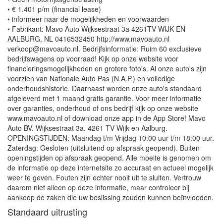
• € 1.401 p/m (financial lease)
• informeer naar de mogelijkheden en voorwaarden
• Fabrikant: Mavo Auto Wijksestraat 3a 4261TV WIJK EN
AALBURG, NL 0416532450 http://www.mavoauto.nl
verkoop@mavoauto.nl. Bedrijfsinformatie: Ruim 60 exclusieve
bedrijfswagens op voorraad! Kijk op onze website voor
financieringsmogelijkheden en grotere foto's. Al onze auto's zijn
voorzien van Nationale Auto Pas (N.A.P.) en volledige
onderhoudshistorie. Daarnaast worden onze auto's standaard
afgeleverd met 1 maand gratis garantie. Voor meer informatie
over garanties, onderhoud of ons bedrijf kijk op onze website
www.mavoauto.nl of download onze app in de App Store! Mavo
Auto BV. Wijksestraat 3a. 4261 TV Wijk en Aalburg.
OPENINGSTIJDEN: Maandag t/m Vrijdag 10:00 uur t/m 18:00 uur.
Zaterdag: Gesloten (uitsluitend op afspraak geopend). Buiten
openingstijden op afspraak geopend. Alle moeite is genomen om
de informatie op deze internetsite zo accuraat en actueel mogelijk
weer te geven. Fouten zijn echter nooit uit te sluiten. Vertrouw
daarom niet alleen op deze informatie, maar controleer bij
aankoop de zaken die uw beslissing zouden kunnen beïnvloeden.
Standaard uitrusting