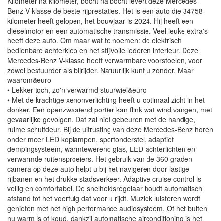
Kilometer na kilometer, bocht na bocht levert deze Mercedes-
Benz V-klasse de beste rijprestaties. Het is een auto die 34758
kilometer heeft gelopen, het bouwjaar is 2024. Hij heeft een
dieselmotor en een automatische transmissie. Veel leuke extra's
heeft deze auto. Om maar wat te noemen: de elektrisch
bedienbare achterklep en het stijlvolle lederen interieur. Deze
Mercedes-Benz V-klasse heeft verwarmbare voorstoelen, voor
zowel bestuurder als bijrijder. Natuurlijk kunt u zonder. Maar
waarom&euro
• Lekker toch, zo'n verwarmd stuurwiel&euro
• Met de krachtige xenonverlichting heeft u optimaal zicht in het
donker. Een openzwaaiend portier kan flink wat wind vangen, met
gevaarlijke gevolgen. Dat zal niet gebeuren met de handige,
ruime schuifdeur. Bij de uitrusting van deze Mercedes-Benz horen
onder meer LED koplampen, sportonderstel, adaptief
dempingsysteem, warmtewerend glas, LED-achterlichten en
verwarmde ruitensproeiers. Het gebruik van de 360 graden
camera op deze auto helpt u bij het navigeren door lastige
rijbanen en het drukke stadsverkeer. Adaptive cruise control is
veilig en comfortabel. De snelheidsregelaar houdt automatisch
afstand tot het voertuig dat voor u rijdt. Muziek luisteren wordt
genieten met het high performance audiosysteem. Of het buiten
nu warm is of koud, dankzij automatische airconditioning is het