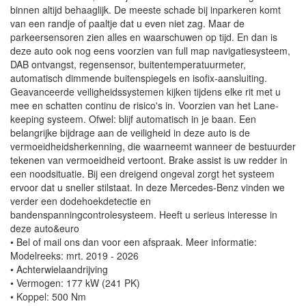
binnen altijd behaaglijk. De meeste schade bij inparkeren komt
van een randje of paaltje dat u even niet zag. Maar de
parkeersensoren zien alles en waarschuwen op tijd. En dan is
deze auto ook nog eens voorzien van full map navigatiesysteem,
DAB ontvangst, regensensor, buitentemperatuurmeter,
automatisch dimmende buitenspiegels en isofix-aansluiting.
Geavanceerde veiligheidssystemen kijken tijdens elke rit met u
mee en schatten continu de risico's in. Voorzien van het Lane-
keeping systeem. Ofwel: blijf automatisch in je baan. Een
belangrijke bijdrage aan de veiligheid in deze auto is de
vermoeidheidsherkenning, die waarneemt wanneer de bestuurder
tekenen van vermoeidheid vertoont. Brake assist is uw redder in
een noodsituatie. Bij een dreigend ongeval zorgt het systeem
ervoor dat u sneller stilstaat. In deze Mercedes-Benz vinden we
verder een dodehoekdetectie en
bandenspanningcontrolesysteem. Heeft u serieus interesse in
deze auto&euro
• Bel of mail ons dan voor een afspraak. Meer informatie:
Modelreeks: mrt. 2019 - 2026
• Achterwielaandrijving
• Vermogen: 177 kW (241 PK)
• Koppel: 500 Nm