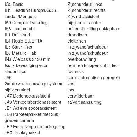
IG5 Basic
Zijschuifdeur links
IH1 Headunit Europa/GOS-
Zijschuifdeur rechts
landen/Mongolie
Zijwind assistent
IK0 Compleet voertuig
bijrijder en achter
IK3 Luxe combi
buitenste zitting opklapbaar
IL1 Duitsland
draadloos
IL4 Regio EU/EFTA
elektrisch
IL5 Stuur links
in zijwand/schuifdeur
IL6 Metallic - lak
in zijwand/schuifdeur
IN3 Wielbasis 3430 mm
overbouw lang
Isofix bevestiging voor
rem- en knipperlicht in led-
kinderzitjes
techniek
J55
semi-automatisch geregeld
Gordelwaarschuwingssysteem
vast
bijrijdersstoel
vast
JA7 Dodehoekassistent
verwijderbaar
JA9 Verkeersbordenassistent
12Volt aansluiting
JB4 Actieve spoorassistent
JB6 Parkeerpakket met 360-
graden camera
JF2 Energizing-comfortregeling
JH0 Displaypakket