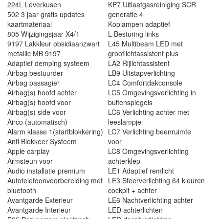
224L Leverkusen
KP7 Uitlaatgasreiniging SCR
502 3 jaar gratis updates
generatie 4
kaartmateriaal
Koplampen adaptief
805 Wijzigingsjaar X4/1
L Besturing links
9197 Lakkleur obsidiaanzwart
L45 Multibeam LED met
metallic MB 9197
grootlichtassistent plus
Adaptief demping systeem
LA2 Rijlichtassistent
Airbag bestuurder
LB9 Uitstapverlichting
Airbag passagier
LC4 Comfortdakconsole
Airbag(s) hoofd achter
LC5 Omgevingsverlichting in
Airbag(s) hoofd voor
buitenspiegels
Airbag(s) side voor
LC6 Verlichting achter met
Airco (automatisch)
leeslampje
Alarm klasse 1(startblokkering)
LC7 Verlichting beenruimte
Anti Blokkeer Systeem
voor
Apple carplay
LC8 Omgevingsverlichting
Armsteun voor
achterklep
Audio installatie premium
LE1 Adaptief remlicht
Autotelefoonvoorbereiding met
LE3 Sfeerverlichting 64 kleuren
bluetooth
cockpit + achter
Avantgarde Exterieur
LE6 Nachtverlichting achter
Avantgarde Interieur
LED achterlichten