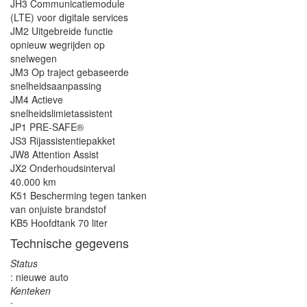
JH3 Communicatiemodule
(LTE) voor digitale services
JM2 Uitgebreide functie
opnieuw wegrijden op
snelwegen
JM3 Op traject gebaseerde
snelheidsaanpassing
JM4 Actieve
snelheidslimietassistent
JP1 PRE-SAFE®
JS3 Rijassistentiepakket
JW8 Attention Assist
JX2 Onderhoudsinterval
40.000 km
K51 Bescherming tegen tanken
van onjuiste brandstof
KB5 Hoofdtank 70 liter
Technische gegevens
Status
: nieuwe auto
Kenteken
: