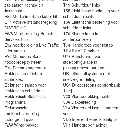
zitplaatsen rechts- en
T19 Schuifdeur links
linksachter
T55 Elektrische bediening voor
ES9 Media interface kabel-kit
schuifdeur rechts
ET4 Actieve afstandsregeling
T56 Elektrische bediening voor
DISTRONIC
schuifdeur links
EW6 Voorbereiding Remote
T70 Kindersloten in
Services Plus
achterportieren
EY2 Voorbereiding Live Traffic
T74 Handgreep voor instap
Information
TEMPMATIC achter
EY5 Mercedes-Benz
U73 Armsteunen voor
noodoproepsysteem
stoelconfiguratie in
EY6 Pechmanagement
passagierscompartiment
Elektrisch bedienbare
UR1 Stoelrailsysteem met
achterklep
snelvergrendeling
Elektrische ramen voor
US4 Driepersoons comfortbank
Elektrische schuifdeur
1e rij
Elektronisch Stabiliteits
V33 Vloerbedekking achter
Programma
V36 Dakbekleding
Elektronische
V44 Vloerbedekking in interieur
remkrachtverdeling
voor
Extra getint glas
VD5 Interieurhemel kristalgrijs
F2W Winterpakket
VH1 Handgrepen achter