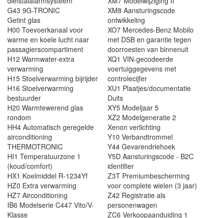
diefstalalarmsysteem
XM7 Modelwijziging II
G43 9G-TRONIC
XM8 Aansturingscode
Getint glas
ontwikkeling
H00 Toevoerkanaal voor
XO7 Mercedes-Benz Mobilo
warme en koele lucht naar
met DSB en garantie tegen
passagierscompartiment
doorroesten van binnenuit
H12 Warmwater-extra
XQ1 VIN-gecodeerde
verwarming
voertuiggegevens met
H15 Stoelverwarming bijrijder
controlecijfer
H16 Stoelverwarming
XU1 Plaatjes/documentatie
bestuurder
Duits
H20 Warmtewerend glas
XY5 Modeljaar 5
rondom
XZ2 Modelgeneratie 2
HH4 Automatisch geregelde
Xenon verlichting
airconditioning
Y10 Verbandtrommel
THERMOTRONIC
Y44 Gevarendriehoek
HI1 Temperatuurzone 1
Y5D Aansturingscode - B2C
(koud/comfort)
identifier
HX1 Koelmiddel R-1234Yf
Z3T Premiumbescherming
HZ0 Extra verwarming
voor complete wielen (3 jaar)
HZ7 Airconditioning
Z42 Registratie als
IB6 Modelserie C447 Vito/V-
personenwagen
Klasse
ZC6 Verkoopaanduiding 1