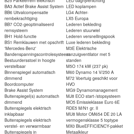
B25 Parkeerrem elektrisch
LED dagrijverlichting
BA3 Actief Brake Assist System
LED koplampen
BB6 Uitvalcompensatie
LG4 Achter-
rembekrachtiging
LX5 Europa
BB7 CO2-geoptimaliseerd
Lederen bekleding
remsysteem
Lederen stuurwiel
BH1 Hold-functie
Lederen versnellingspook
BS1 Remklauwen met opschrift
Luxe lederen bekleding
'Mercedes-Benz'
M3E Elektrische
Bandenspanningscontrolesysteem
aanzuigventilator met 5
Bestuurdersstoel in hoogte
standen
verstelbaar
M5O 174 kW (237 pk)
Binnenspiegel automatisch
M60 Dynamo 14 V/250 A
dimmend
M72 Voertuig geschikt voor
Boordcomputer
HVO
Brake Assist System
MG9 Dynamomanagement
Buitenspiegel(s) automatisch
MJ8 ECO start-/stopsysteem
dimmend
MO5 Emissieklasse Euro 6E
Buitenspiegels elektrisch
RDE5 M/N1 gr. II
inklapbaar
MU8 Motor OM654 DE 20 LA
Buitenspiegels elektrisch
vermogensklasse 5 toptype
verstel- en verwarmbaar
MX0 BlueEFFICIENCY-pakket
Buitenspiegels in
Metaalkleur