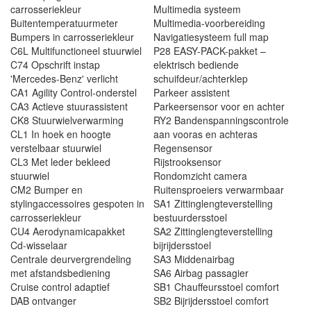
carrosseriekleur
Multimedia systeem
Buitentemperatuurmeter
Multimedia-voorbereiding
Bumpers in carrosseriekleur
Navigatiesysteem full map
C6L Multifunctioneel stuurwiel
P28 EASY-PACK-pakket –
C74 Opschrift instap
elektrisch bediende
'Mercedes-Benz' verlicht
schuifdeur/achterklep
CA1 Agility Control-onderstel
Parkeer assistent
CA3 Actieve stuurassistent
Parkeersensor voor en achter
CK8 Stuurwielverwarming
RY2 Bandenspanningscontrole
CL1 In hoek en hoogte
aan vooras en achteras
verstelbaar stuurwiel
Regensensor
CL3 Met leder bekleed
Rijstrooksensor
stuurwiel
Rondomzicht camera
CM2 Bumper en
Ruitensproeiers verwarmbaar
stylingaccessoires gespoten in
SA1 Zittinglengteverstelling
carrosseriekleur
bestuurdersstoel
CU4 Aerodynamicapakket
SA2 Zittinglengteverstelling
Cd-wisselaar
bijrijdersstoel
Centrale deurvergrendeling
SA3 Middenairbag
met afstandsbediening
SA6 Airbag passagier
Cruise control adaptief
SB1 Chauffeursstoel comfort
DAB ontvanger
SB2 Bijrijdersstoel comfort