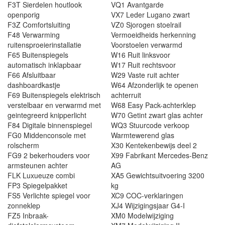
F3T Sierdelen houtlook
VQ1 Avantgarde
openporig
VX7 Leder Lugano zwart
F3Z Comfortsluiting
VZ0 Sjorogen stoelrail
F48 Verwarming
Vermoeidheids herkenning
ruitensproeierinstallatie
Voorstoelen verwarmd
F65 Buitenspiegels
W16 Ruit linksvoor
automatisch inklapbaar
W17 Ruit rechtsvoor
F66 Afsluitbaar
W29 Vaste ruit achter
dashboardkastje
W64 Afzonderlijk te openen
F69 Buitenspiegels elektrisch
achterruit
verstelbaar en verwarmd met
W68 Easy Pack-achterklep
geintegreerd knipperlicht
W70 Getint zwart glas achter
F84 Digitale binnenspiegel
WQ3 Stuurcode verkoop
FG0 Middenconsole met
Warmtewerend glas
rolscherm
X30 Kentekenbewijs deel 2
FG9 2 bekerhouders voor
X99 Fabrikant Mercedes-Benz
armsteunen achter
AG
FLK Luxueuze combi
XA5 Gewichtsuitvoering 3200
FP3 Spiegelpakket
kg
FS5 Verlichte spiegel voor
XC9 COC-verklaringen
zonneklep
XJ4 Wijzigingsjaar G4-I
FZ5 Inbraak-
XM0 Modelwijziging