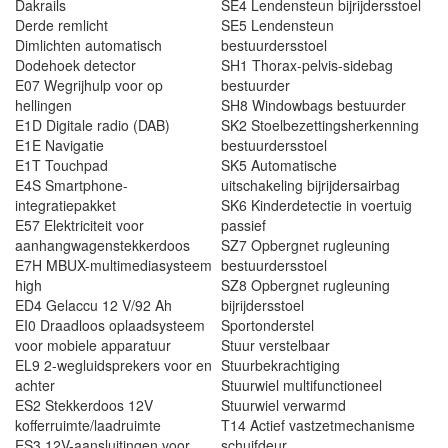
Dakrails
SE4 Lendensteun bijrijdersstoel
Derde remlicht
SE5 Lendensteun
Dimlichten automatisch
bestuurdersstoel
Dodehoek detector
SH1 Thorax-pelvis-sidebag
E07 Wegrijhulp voor op
bestuurder
hellingen
SH8 Windowbags bestuurder
E1D Digitale radio (DAB)
SK2 Stoelbezettingsherkenning
E1E Navigatie
bestuurdersstoel
E1T Touchpad
SK5 Automatische
E4S Smartphone-
uitschakeling bijrijdersairbag
integratiepakket
SK6 Kinderdetectie in voertuig
E57 Elektriciteit voor
passief
aanhangwagenstekkerdoos
SZ7 Opbergnet rugleuning
E7H MBUX-multimediasysteem
bestuurdersstoel
high
SZ8 Opbergnet rugleuning
ED4 Gelaccu 12 V/92 Ah
bijrijdersstoel
EI0 Draadloos oplaadsysteem
Sportonderstel
voor mobiele apparatuur
Stuur verstelbaar
EL9 2-wegluidsprekers voor en
Stuurbekrachtiging
achter
Stuurwiel multifunctioneel
ES2 Stekkerdoos 12V
Stuurwiel verwarmd
kofferruimte/laadruimte
T14 Actief vastzetmechanisme
ES3 12V-aansluitingen voor
schuifdeur